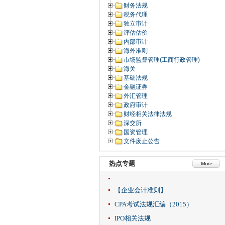
财务法规
税务代理
独立审计
评估估价
内部审计
海外准则
市场监督管理(工商行政管理)
海关
基础法规
金融证券
外汇管理
政府审计
财经相关法律法规
深交所
国资管理
文件废止公告
热点专题
【企业会计准则】
CPA考试法规汇编（2015）
IPO相关法规