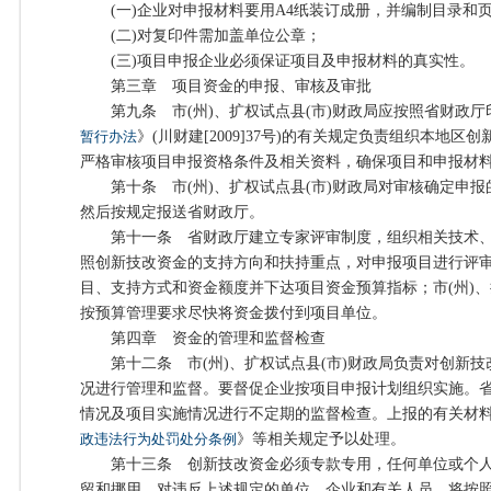
(一)企业对申报材料要用A4纸装订成册，并编制目录和
(二)对复印件需加盖单位公章；
(三)项目申报企业必须保证项目及申报材料的真实性。
第三章 项目资金的申报、审核及审批
第九条 市(州)、扩权试点县(市)财政局应按照省财政厅
暂行办法
》(川财建[2009]37号)的有关规定负责组织本地
严格审核项目申报资格条件及相关资料，确保项目和申报材
第十条 市(州)、扩权试点县(市)财政局对审核确定申报
然后按规定报送省财政厅。
第十一条 省财政厅建立专家评审制度，组织相关技术、
照创新技改资金的支持方向和扶持重点，对申报项目进行评
目、支持方式和资金额度并下达项目资金预算指标；市(州)、
按预算管理要求尽快将资金拨付到项目单位。
第四章 资金的管理和监督检查
第十二条 市(州)、扩权试点县(市)财政局负责对创新技
况进行管理和监督。要督促企业按项目申报计划组织实施。
情况及项目实施情况进行不定期的监督检查。上报的有关材
政违法行为处罚处分条例
》等相关规定予以处理。
第十三条 创新技改资金必须专款专用，任何单位或个人
留和挪用。对违反上述规定的单位、企业和有关人员，将按