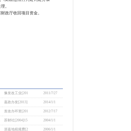
处理。
财政厅收回项目资金。
豫发改工业[201
2011/7/27
嘉政办发[2013]
2014/1/1
发改办环资[201
2012/7/17
苏财社[2004]15
2004/1/1
浙嘉地税规费[2
2006/1/1