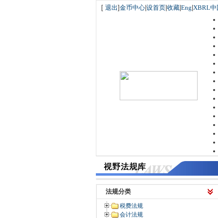
[
退出
]
金币中心
|
设首页
|
收藏
|
Eng
|
XBRL中
法规分类
税费法规
会计法规