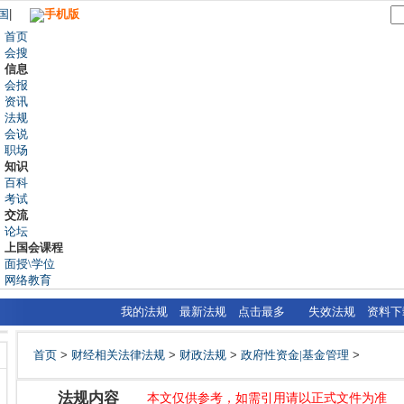
国
|
手机版
首页
会搜
信息
会报
资讯
法规
会说
职场
知识
百科
考试
交流
论坛
上国会课程
面授\学位
网络教育
我的法规
最新法规
点击最多
失效法规
资料下
首页
>
财经相关法律法规
>
财政法规
>
政府性资金|基金管理
>
法规内容
本文仅供参考，如需引用请以正式文件为准