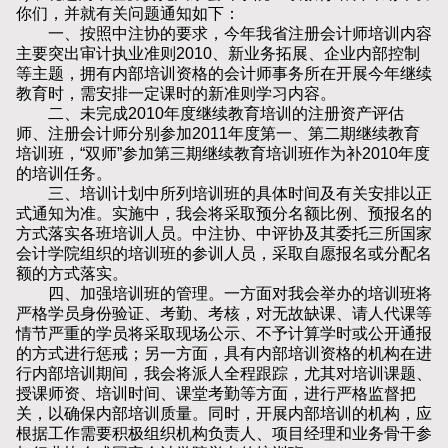
你们，并就有关问题通知如下：
一、按照中注协的要求，今年我省注册会计师培训内容
主要突出审计执业准则2010、新业务拓展、企业内部控制
等主题，拥有内部培训资格的会计师事务所在开展今年继续
教育时，需安排一定课时的新准则学习内容。
二、未完成2010年度继续教育培训的注册资产评估
师、注册会计师分别参加2011年度第一、第二期继续教育
培训班，“双师”参加第三期继续教育培训班作为补2010年度
的培训任务。
三、培训计划中所列培训班的具体时间及有关安排以正
式通知为准。实施中，我会将采取预分名额比例、预报名的
方式落实各班培训人员。中注协、中评协及其委托三所国家
会计学院组织的培训班的参训人员，采取自愿报名或分配名
额的方式落实。
四、加强培训班的管理。一方面对我会举办的培训班将
严格学员身份验证、考勤、考核，对无故缺课、请人代课等
情节严重的学员将采取现场公示、不予计算学时或公开通报
的方式进行惩戒；另一方面，具有内部培训资格的机构在进
行内部培训期间，我会将派人全程跟踪，尤其对培训课题、
授课师资、培训时间、课堂考勤等方面，进行严格监督把
关，以确保内部培训质量。同时，开展内部培训的机构，应
根据工作需要积极组织机构负责人、项目经理和业务骨干参