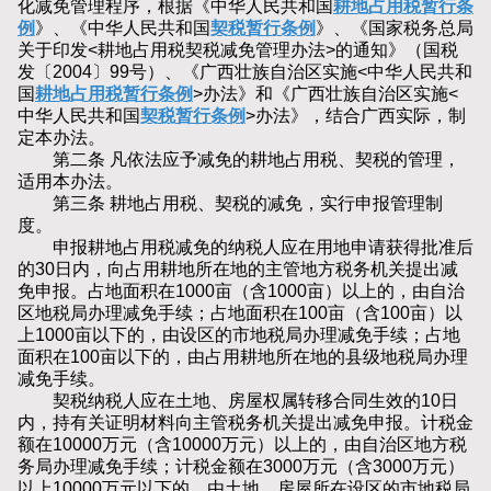
化减免管理程序，根据《中华人民共和国
耕地占用税暂行条
例
》、《中华人民共和国
契税暂行条例
》、《国家税务总局
关于印发<耕地占用税契税减免管理办法>的通知》（国税
发〔2004〕99号）、《广西壮族自治区实施<中华人民共和
国
耕地占用税暂行条例
>办法》和《广西壮族自治区实施<
中华人民共和国
契税暂行条例
>办法》，结合广西实际，制
定本办法。
第二条 凡依法应予减免的耕地占用税、契税的管理，
适用本办法。
第三条 耕地占用税、契税的减免，实行申报管理制
度。
申报耕地占用税减免的纳税人应在用地申请获得批准后
的30日内，向占用耕地所在地的主管地方税务机关提出减
免申报。占地面积在1000亩（含1000亩）以上的，由自治
区地税局办理减免手续；占地面积在100亩（含100亩）以
上1000亩以下的，由设区的市地税局办理减免手续；占地
面积在100亩以下的，由占用耕地所在地的县级地税局办理
减免手续。
契税纳税人应在土地、房屋权属转移合同生效的10日
内，持有关证明材料向主管税务机关提出减免申报。计税金
额在10000万元（含10000万元）以上的，由自治区地方税
务局办理减免手续；计税金额在3000万元（含3000万元）
以上10000万元以下的，由土地、房屋所在设区的市地税局