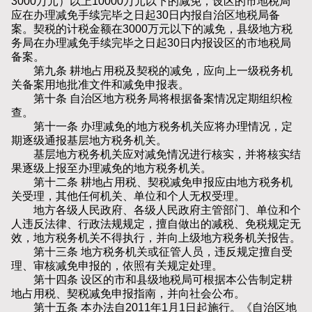
3000万元）以上10000万元以下的减免，设区的市地税局
应在办理减免手续完毕之日起30日内报自治区地税局备
案。契税的计税金额在3000万元以下的减免，县级地方税
务局在办理减免手续完毕之日起30日内报设区的市地税局
备案。
第九条 耕地占用税及契税的减免，应向上一级税务机
关备案用地批准文件和减免申报表。
第十条 自治区地方税务局将根据备案情况定期组织检
查。
第十一条 办理减免的地方税务机关应将办理情况，定
期逐级通报基层地方税务机关。
基层地方税务机关应对减免情况进行核实，并将核实结
果逐级上报至办理减免的地方税务机关。
第十二条 耕地占用税、契税减免申报应由地方税务机
关受理，其他任何机关、单位和个人无权受理。
地方各级人民政府、各级人民政府主管部门、单位和个
人违反法律、行政法规规定，擅自做出的减税、免税规定无
效，地方税务机关不得执行，并向上级地方税务机关报告。
第十三条 地方税务机关或征管人员，违反规定擅自受
理、审核减免申报的，依照有关规定处理。
第十四条 设区的市和县级地税局可根据本公告制定耕
地占用税、契税减免申报指南，并向社会公布。
第十五条 本办法自2011年1月1日起施行。《自治区地