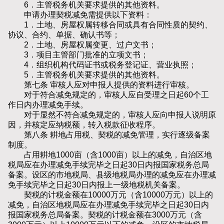
6．主管税务机关要求提供的其他资料。
申请办理契税减免需提供以下资料：
1．土地、房屋权属转移合同或具有合同性质的契约、
协议、合约、单据、确认书等；
2．土地、房屋权属变更、过户文书；
3．项目主管部门批准的立项文书；
4．组织机构代码证书或税务登记证、营业执照；
5．主管税务机关要求提供的其他资料。
第七条 审核人应对申报人提供的资料进行审核。
对于符合减免规定的，审核人应自受理之日起60个工
作日内办理减免手续。
对于显然不符合减免规定的，审核人应向申报人说明原
因，并核定应纳税额，转入税款征收程序。
第八条 耕地占用税、契税的减免管理，实行逐级备案
制度。
占用耕地1000亩（含1000亩）以上的减免，自治区地
税局应在办理减免手续完毕之日起30日内报国家税务总局
备案。设区的市地税局、县级地税局办理的减免应在办理减
免手续完毕之日起30日内报上一级地税机关备案。
契税的计税金额在10000万元（含10000万元）以上的
减免，自治区地税局应在办理减免手续完毕之日起30日内
报国家税务总局备案。契税的计税金额在3000万元（含