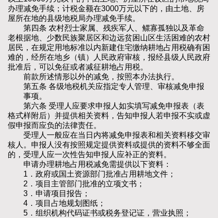
办理减免手续；计税金额在3000万元以下的，由土地、房
屋所在地的县级地税局办理减免手续。
第四条 农村烈士家属、残疾军人、鳏寡孤独以及革命
老根据地、少数民族聚居区和边远贫困山区生活困难的农村
居民，在规定用地标准以内新建住宅缴纳耕地占用税确有困
难的，经所在地乡（镇）人民政府审核，报经县级人民政府
批准后，可以免征或者减征耕地占用税。
前款所述情形以外的减免，按照本办法执行。
第五条 各级地税机关应指定专人管理、审核减免申报
事项。
第六条 受理人应要求申报人如实填写减免申报表（表
格式样附后）并提供相关资料，告知申报人若申报不实或虚
假申报而应负的法律责任。
受理人一般应在当日内将减免申报表和相关资料移交审
核人。申报人没有按照规定提供资料或提供的资料不够全面
的，受理人应一次性告知申报人应补正的资料。
申请办理耕地占用税减免需提供以下资料：
1．政府或国土资源部门批准占用耕地文件；
2．项目主管部门批准的立项文书；
3．申请项目报告；
4．项目占地规划图纸；
5．组织机构代码证书或税务登记证，营业执照；