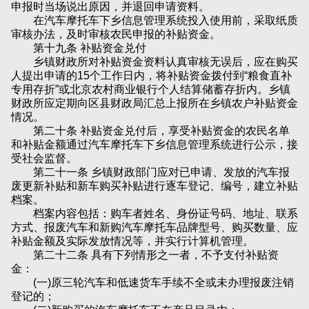
申报时当场说出原因，并退回申请资料。
在汽车摩托车下乡信息管理系统投入使用前，采取纸质
审核办法，及时审核农民申报的补贴资金。
第十九条 补贴资金兑付
乡镇财政所对补贴资金资料认真审核无误后，应在购买
人提出申请的15个工作日内，将补贴资金拨付到“粮食直补
专用存折”或北京农村商业银行个人结算储蓄存折内。乡镇
财政所应定期向区县财政局汇总上报所在乡镇农户补贴资金
情况。
第二十条 补贴资金兑付后，享受补贴资金的农民名单
和补贴金额通过汽车摩托车下乡信息管理系统进行公示，接
受社会监督。
第二十一条 乡镇财政部门应对已申请、发放的汽车报
废更新补贴和新车购买补贴进行逐车登记、编号，建立补贴
档案。
档案内容包括：购车者姓名、身份证号码、地址、联系
方式、报废汽车和新购汽车摩托车品牌型号、购买数量、应
补贴金额及实际发放情况等，并实行计算机管理。
第二十二条 具有下列情形之一者，不予支付补贴资
金：
(一)原三轮汽车和低速货车手续不全或未办理报废注销
登记的；