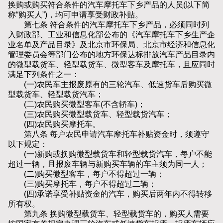
换购或购买符合条件的汽车摩托车下乡产品的人员(以下简
称“购买人”)，均可申请享受财政补贴。
第七条 符合条件的汽车摩托车下乡产品，必须同时列
入财政部、工业和信息化部公布的《汽车摩托车下乡生产企
业名单及产品目录》及北京市环保局、北京市经济和信息化
管理委员会等部门公布的地方环保达标排放汽车产品目录内
的微型载货车、轻型载货车、微型客车及摩托车，且应同时
满足下列条件之一：
(一)农民车主报废原有的三轮汽车、低速货车后购买微
型载货车、轻型载货汽车；
(二)农民购买微型客车(不含轿车)；
(三)农民购买微型载货车、轻型载货汽车；
(四)农民购买摩托车。
第八条 每户农民申请汽车摩托车补贴资金时，须遵守
以下规定：
(一)新购或换购微型载货车和轻型载货汽车，每户不能
超过一辆，且报废车辆与新购买车辆的车主须为同一人；
(二)购买微型客车，每户不得超过一辆；
(三)购买摩托车，每户不得超过二辆；
(四)承诺享受补贴资金的汽车，购买后两年内不得转移
所有权。
第九条 换购微型载货车、轻型载货车的，购买人需要