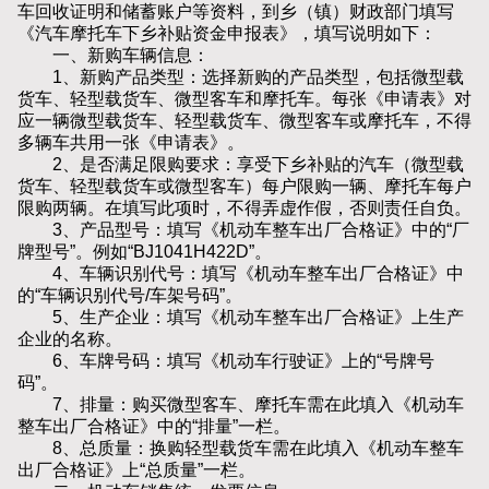
车回收证明和储蓄账户等资料，到乡（镇）财政部门填写
《汽车摩托车下乡补贴资金申报表》，填写说明如下：
一、新购车辆信息：
1、新购产品类型：选择新购的产品类型，包括微型载
货车、轻型载货车、微型客车和摩托车。每张《申请表》对
应一辆微型载货车、轻型载货车、微型客车或摩托车，不得
多辆车共用一张《申请表》。
2、是否满足限购要求：享受下乡补贴的汽车（微型载
货车、轻型载货车或微型客车）每户限购一辆、摩托车每户
限购两辆。在填写此项时，不得弄虚作假，否则责任自负。
3、产品型号：填写《机动车整车出厂合格证》中的“厂
牌型号”。例如“BJ1041H422D”。
4、车辆识别代号：填写《机动车整车出厂合格证》中
的“车辆识别代号/车架号码”。
5、生产企业：填写《机动车整车出厂合格证》上生产
企业的名称。
6、车牌号码：填写《机动车行驶证》上的“号牌号
码”。
7、排量：购买微型客车、摩托车需在此填入《机动车
整车出厂合格证》中的“排量”一栏。
8、总质量：换购轻型载货车需在此填入《机动车整车
出厂合格证》上“总质量”一栏。