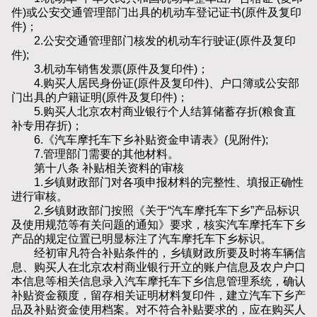
件)或公安交通管理部门出具的机动车登记证书(原件及复印
件)；
2.公安交通管理部门核发的机动车行驶证(原件及复印
件);
3.机动车销售发票(原件及复印件)；
4.购买人居民身份证(原件及复印件)、户口簿或公安部
门出具的户籍证明(原件及复印件)；
5.购买人北京农村商业银行个人结算储蓄存折(粮食直
补专用存折)；
6.《汽车摩托车下乡补贴资金申请表》(见附件);
7.管理部门需要的其他材料。
第十八条 补贴相关资料的审核
1.乡镇财政部门对各项申报材料的完整性、填报正确性
进行审核。
2.乡镇财政部门按照《关于“汽车摩托车下乡”产品标识
及使用规范等有关问题的通知》要求，核实汽车摩托车下乡
产品的规定位置已明显标注了汽车摩托车下乡标识。
经初审凡符合补贴条件的，乡镇财政所要及时将车辆信
息、购买人在北京农村商业银行开立的账户信息及农户户口
本信息等相关信息录入汽车摩托车下乡信息管理系统，确认
补贴资金额度，留存相关证明材料复印件，建立汽车下乡产
品及补贴资金使用档案。对不符合补贴要求的，应在购买人