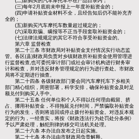
(二)新购买的汽车摩托车不在产品目录内；
(三)每年2月底前未申报上一年度补贴资金的；
(四)申请补贴资金材料不全，且经告知后仍不能补充齐
全的；
(五)新购买汽车摩托车数量超过规定的；
(六)采取欺骗、瞒报等不正当手段套取补贴资金的；
(七)法律法规规定的其它不符合享受补贴资金的。
第六章 监督检查
第二十三条 市财政局对补贴资金支付情况实行动态监
管。各区(县)财政局负责对乡镇财政所补贴资金使用管理进
行监督检查,也可委托审计部门或社会审计机构进行财务审
计和检查，并对违反财务管理规定的行为进行查处。市财政
局将不定期进行抽查。
第二十四条 各级财政部门要会同汽车摩托车下乡相关
部门精心组织，周密部署，科学安排，确保补贴资金及时足
额兑付到购买人手中。
第二十五条 任何单位和个人不得以任何理由截留、挤
占、挪用补贴资金，不得拖延兑付时间，严禁骗取补贴资金
行为的发生，否则将追回或停止拨付补贴资金。对违反本规
定的行为，一经查实，将按《财政违法行为处罚处分条例》
予以严肃处理，触犯刑律的移交司法机关处理。
第二十六条 本办法自发布之日起实施。
第二十七条 本办法由市财政局负责解释。