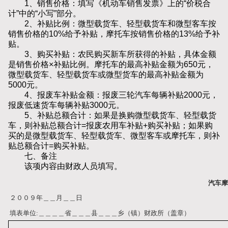
1、销售价格：填写《机动车销售发票》上的“价税合
计”中的“小写”部分。
2、补贴比例：微型载货车、轻型载货车和微型客车按
销售价格的10%给予补贴，摩托车按销售价格的13%给予补
贴。
3、购买补贴：农民购买新车所获得的补贴，具体金额
是销售价格×补贴比例。摩托车的最高补贴金额为650元，
微型载货车、轻型载货车或微型货车的最高补贴金额为
5000元。
4、报废车补贴金额：报废三轮汽车每辆补贴2000元，
报废低速货车每辆补贴3000元。
5、补贴总额合计：如果是换购微型载货车、轻型载货
车，则补贴总额合计=报废农用车补贴+购买补贴；如果购
买的是微型载货车、轻型载货车、微型客车或摩托车，则补
贴总额合计=购买补贴。
七、备注
该项内容由财政人员填写。
汽车摩
２００９年＿＿月＿＿日
填表单位:＿＿＿＿省＿＿＿县＿＿＿乡（镇）财政所（盖章）