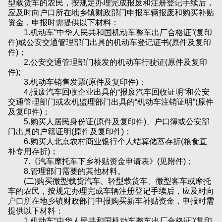
型载货车的农民，按规定办理完成报废和注册登记手续后，
应及时向户口所在地乡镇财政部门申报车辆报废和购买补贴
资金，申报时需提供以下材料：
1.机动车“中华人民共和国机动车整车出厂合格证”(复印
件)或公安交通管理部门出具的机动车登记证书(原件及复印
件)；
2.公安交通管理部门核发的机动车行驶证(原件及复印
件);
3.机动车销售发票(原件及复印件)；
4.报废汽车回收企业出具的“报废汽车回收证明”和公安
交通管理部门或农机监理部门出具的“机动车注销证明”(原件
及复印件)；
5.购买人居民身份证(原件及复印件)、户口簿或公安部
门出具的户籍证明(原件及复印件)；
6.购买人北京农村商业银行个人结算储蓄存折(粮食直
补专用存折)；
7.《汽车摩托车下乡补贴资金申请表》(见附件)；
8.管理部门需要的其他材料。
(二)购买微型载货汽车、轻型载货车、微型客车或摩托
车的农民，按规定办理完成车辆注册登记手续后，应及时向
户口所在地乡镇财政部门申报购买新车补贴资金，申报时需
提供以下材料：
1.机动车“中华人民共和国机动车整车出厂合格证”(复印