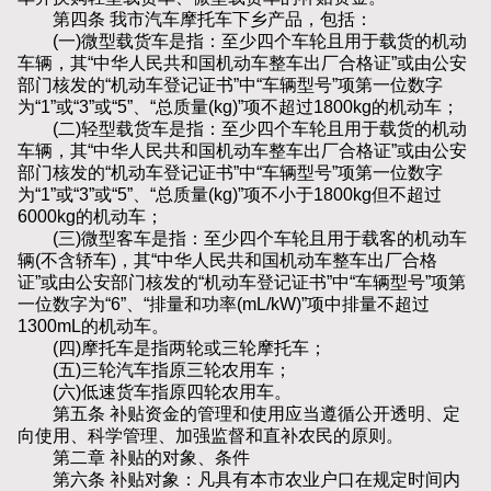
第四条 我市汽车摩托车下乡产品，包括：
(一)微型载货车是指：至少四个车轮且用于载货的机动
车辆，其“中华人民共和国机动车整车出厂合格证”或由公安
部门核发的“机动车登记证书”中“车辆型号”项第一位数字
为“1”或“3”或“5”、“总质量(kg)”项不超过1800kg的机动车；
(二)轻型载货车是指：至少四个车轮且用于载货的机动
车辆，其“中华人民共和国机动车整车出厂合格证”或由公安
部门核发的“机动车登记证书”中“车辆型号”项第一位数字
为“1”或“3”或“5”、“总质量(kg)”项不小于1800kg但不超过
6000kg的机动车；
(三)微型客车是指：至少四个车轮且用于载客的机动车
辆(不含轿车)，其“中华人民共和国机动车整车出厂合格
证”或由公安部门核发的“机动车登记证书”中“车辆型号”项第
一位数字为“6”、“排量和功率(mL/kW)”项中排量不超过
1300mL的机动车。
(四)摩托车是指两轮或三轮摩托车；
(五)三轮汽车指原三轮农用车；
(六)低速货车指原四轮农用车。
第五条 补贴资金的管理和使用应当遵循公开透明、定
向使用、科学管理、加强监督和直补农民的原则。
第二章 补贴的对象、条件
第六条 补贴对象：凡具有本市农业户口在规定时间内