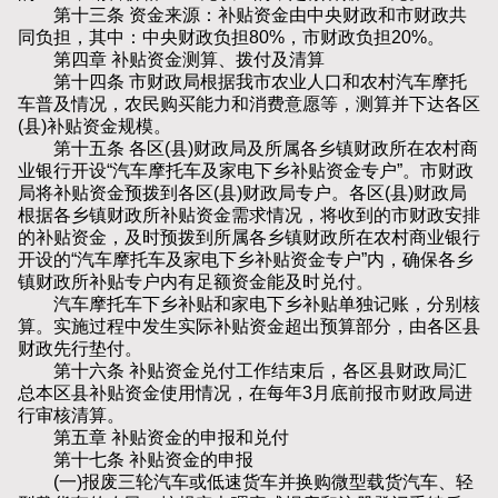
第十三条 资金来源：补贴资金由中央财政和市财政共
同负担，其中：中央财政负担80%，市财政负担20%。
第四章 补贴资金测算、拨付及清算
第十四条 市财政局根据我市农业人口和农村汽车摩托
车普及情况，农民购买能力和消费意愿等，测算并下达各区
(县)补贴资金规模。
第十五条 各区(县)财政局及所属各乡镇财政所在农村商
业银行开设“汽车摩托车及家电下乡补贴资金专户”。市财政
局将补贴资金预拨到各区(县)财政局专户。各区(县)财政局
根据各乡镇财政所补贴资金需求情况，将收到的市财政安排
的补贴资金，及时预拨到所属各乡镇财政所在农村商业银行
开设的“汽车摩托车及家电下乡补贴资金专户”内，确保各乡
镇财政所补贴专户内有足额资金能及时兑付。
汽车摩托车下乡补贴和家电下乡补贴单独记账，分别核
算。实施过程中发生实际补贴资金超出预算部分，由各区县
财政先行垫付。
第十六条 补贴资金兑付工作结束后，各区县财政局汇
总本区县补贴资金使用情况，在每年3月底前报市财政局进
行审核清算。
第五章 补贴资金的申报和兑付
第十七条 补贴资金的申报
(一)报废三轮汽车或低速货车并换购微型载货汽车、轻