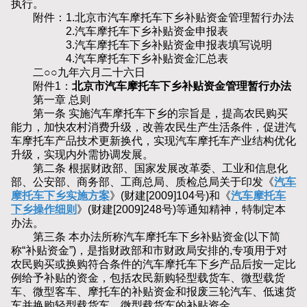
执行。
附件：1.北京市汽车摩托车下乡补贴资金管理暂行办法
2.汽车摩托车下乡补贴资金申报表
3.汽车摩托车下乡补贴资金申报表填写说明
4.汽车摩托车下乡补贴资金汇总表
二○○九年六月二十六日
附件1：
北京市汽车摩托车下乡补贴资金管理暂行办法
第一章 总则
第一条 实施汽车摩托车下乡的宗旨是，提高农民购买
能力，加快农村消费升级，改善农民生产生活条件，促进汽
车摩托车产品技术更新换代，实现汽车摩托车产业结构优化
升级，实现内外需协调发展。
第二条 根据财政部、国家发展改革委、工业和信息化
部、公安部、商务部、工商总局、质检总局关于印发《
汽车
摩托车下乡实施方案
》(财建[2009]104号)和《
汽车摩托车
下乡操作细则
》(财建[2009]248号)等通知精神，特制定本
办法。
第三条 本办法所称汽车摩托车下乡补贴资金(以下简
称“补贴资金”)，是指财政部和市财政局安排的,专项用于对
农民购买或换购符合条件的汽车摩托车下乡产品后按一定比
例给予补贴的资金，包括农民新购轻型载货车、微型载货
车、微型客车、摩托车的补贴资金和报废三轮汽车、低速货
车并换购轻型载货车、微型载货车的补贴资金。