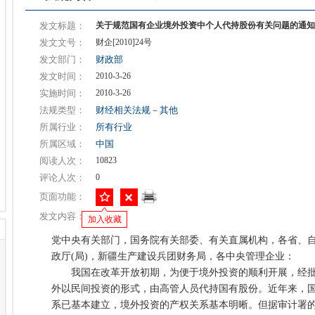
发文标题：
关于规范国有企业境外投资中个人代持股份有关问题的通知
发文文号：
财企[2010]24号
发文部门：
财政部
发文时间：
2010-3-26
实施时间：
2010-3-26
法规类型：
财经相关法规－其他
所属行业：
所有行业
所属区域：
中国
阅读人次：
10823
评论人次：
0
页面功能：
发文内容：
加入收藏
党中央有关部门，国务院有关部委、有关直属机构，各省、
政厅(局)，新疆生产建设兵团财务局，各中央管理企业：
我国在改革开放初期，为便于境外投资的顺利开展，经批
外以民间投资的形式，由高管人员代持国有股份。近年来，
系已基本建立，境外投资的产权关系基本明晰。但据审计署