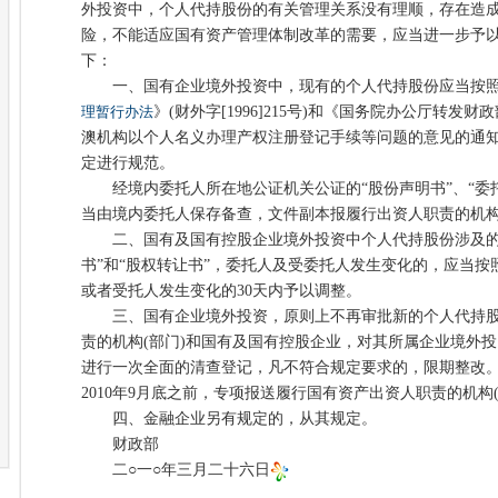
外投资中，个人代持股份的有关管理关系没有理顺，存在造
险，不能适应国有资产管理体制改革的需要，应当进一步予
下：
一、国有企业境外投资中，现有的个人代持股份应当按照
理暂行办法
》(财外字[1996]215号)和《国务院办公厅转
澳机构以个人名义办理产权注册登记手续等问题的意见的通知》(国
定进行规范。
经境内委托人所在地公证机关公证的“股份声明书”、“委托
当由境内委托人保存备查，文件副本报履行出资人职责的机构
二、国有及国有控股企业境外投资中个人代持股份涉及的“
书”和“股权转让书”，委托人及受委托人发生变化的，应当
或者受托人发生变化的30天内予以调整。
三、国有企业境外投资，原则上不再审批新的个人代持股
责的机构(部门)和国有及国有控股企业，对其所属企业境外
进行一次全面的清查登记，凡不符合规定要求的，限期整改
2010年9月底之前，专项报送履行国有资产出资人职责的机构
四、金融企业另有规定的，从其规定。
财政部
二○一○年三月二十六日