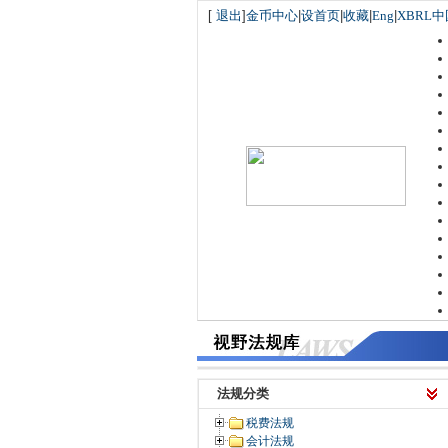
[
退出
]
金币中心
|
设首页
|
收藏
|
Eng
|
XBRL中
法规分类
税费法规
会计法规