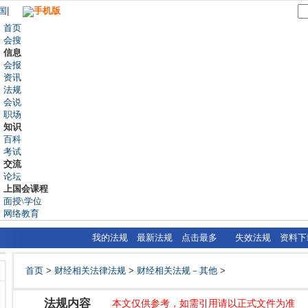
国
|
手机版
首页
会搜
信息
会报
资讯
法规
会说
职场
知识
百科
考试
交流
论坛
上国会课程
面授\学位
网络教育
我的法规
最新法规
点击最多
失效法规
资料下
首页
>
财经相关法律法规
>
财经相关法规－其他
>
法规内容
本文仅供参考，如需引用请以正式文件为准