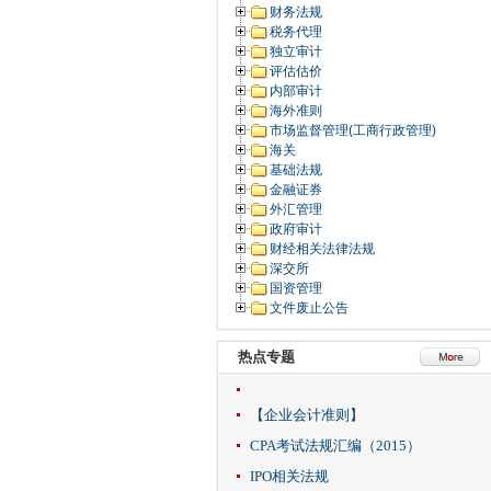
财务法规
税务代理
独立审计
评估估价
内部审计
海外准则
市场监督管理(工商行政管理)
海关
基础法规
金融证券
外汇管理
政府审计
财经相关法律法规
深交所
国资管理
文件废止公告
热点专题
【企业会计准则】
CPA考试法规汇编（2015）
IPO相关法规