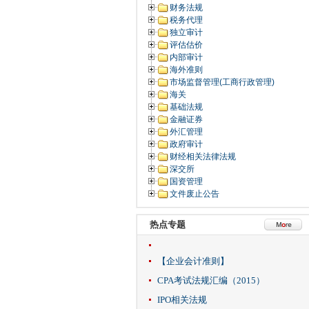
财务法规
税务代理
独立审计
评估估价
内部审计
海外准则
市场监督管理(工商行政管理)
海关
基础法规
金融证券
外汇管理
政府审计
财经相关法律法规
深交所
国资管理
文件废止公告
热点专题
【企业会计准则】
CPA考试法规汇编（2015）
IPO相关法规