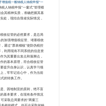
于增值税一般纳税人纳税申报“一
一般纳税人纳税申报“一窗式”管理模
领会其精神实质，准确把握其基
到实处，现结合我省实际情况，
税收征管的必然要求，是总局
出的加强增值税征管、堵塞税收
，通过“票表稽核”使防伪税控
序，利用现有不同系统的信息资
人作为其重要出发点和落脚点，
工作的基本原理，符合税收征管
定要提升自身认识，认真学习领
手上，牢牢记在心中，作为当前
模式的转换工作。
是、因地制宜的原则，绝不盲
理的基本要求，在现有条件情况
可采取总局要求的“两窗三
灵活多样的模式。但不论采取何种