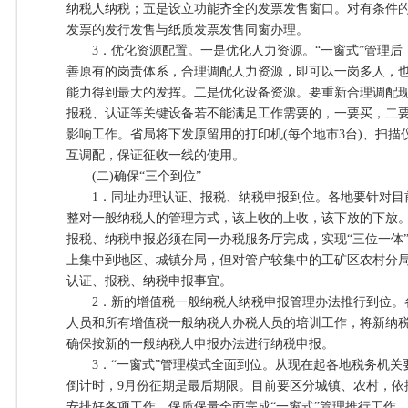
纳税人纳税；五是设立功能齐全的发票发售窗口。对有条件
发票的发行发售与纸质发票发售同窗办理。
3．优化资源配置。一是优化人力资源。“一窗式”管理后
善原有的岗责体系，合理调配人力资源，即可以一岗多人，
能力得到最大的发挥。二是优化设备资源。要重新合理调配
报税、认证等关键设备若不能满足工作需要的，一要买，二
影响工作。省局将下发原留用的打印机(每个地市3台)、扫描仪
互调配，保证征收一线的使用。
(二)确保“三个到位”
1．同址办理认证、报税、纳税申报到位。各地要针对目
整对一般纳税人的管理方式，该上收的上收，该下放的下放
报税、纳税申报必须在同一办税服务厅完成，实现“三位一体
上集中到地区、城镇分局，但对管户较集中的工矿区农村分局
认证、报税、纳税申报事宜。
2．新的增值税一般纳税人纳税申报管理办法推行到位。
人员和所有增值税一般纳税人办税人员的培训工作，将新纳
确保按新的一般纳税人申报办法进行纳税申报。
3．“一窗式”管理模式全面到位。从现在起各地税务机关要
倒计时，9月份征期是最后期限。目前要区分城镇、农村，依
安排好各项工作，保质保量全面完成“一窗式”管理推行工作