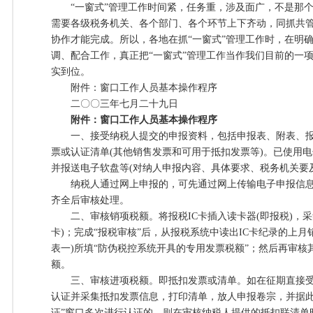
“一窗式”管理工作时间紧，任务重，涉及面广，不是那个
需要各级税务机关、各个部门、各个环节上下齐动，同抓共
协作才能完成。所以，各地在抓“一窗式”管理工作时，在明
调、配合工作，真正把“一窗式”管理工作当作我们目前的一
实到位。
附件：窗口工作人员基本操作程序
二〇〇三年七月二十九日
附件：窗口工作人员基本操作程序
一、接受纳税人提交的申报资料，包括申报表、附表、报税
票或认证清单(其他销售发票和可用于抵扣发票等)。已使用
并报送电子软盘等(对纳人申报内容、具体要求、税务机关要
纳税人通过网上申报的，可先通过网上传输电子申报信息，
齐全后审核处理。
二、审核销项税额。将报税IC卡插入读卡器(即报税)，采
卡)；完成“报税审核”后，从报税系统中读出IC卡纪录的上月
表一)所填“防伪税控系统开具的专用发票税额”；然后再审
额。
三、审核进项税额。即抵扣发票或清单。如在征期直接受
认证并采集抵扣发票信息，打印清单，放人申报卷宗，并据此
证”窗口多次进行认证的，则在审核纳税人提供的抵扣联清单