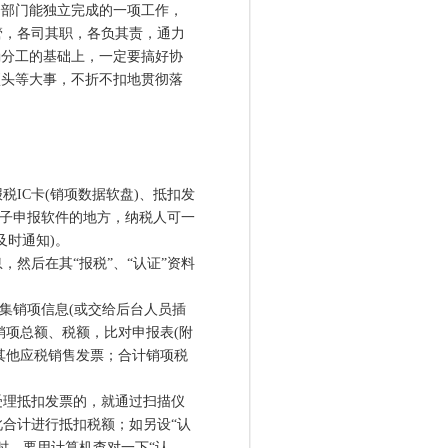
部门能独立完成的一项工作，
管，各司其职，各负其责，通力
确分工的基础上，一定要搞好协
项头等大事，不折不扣地贯彻落
IC卡(销项数据软盘)、抵扣发
电子申报软件的地方，纳税人可一
及时通知)。
然后在其“报税”、“认证”资料
集销项信息(或交给后台人员插
销项总额、税额，比对申报表(附
核其他应税销售发票；合计销项税
理抵扣发票的，就通过扫描仪
合计进行抵扣税额；如另设“认
时，要用计算机查对一下“认