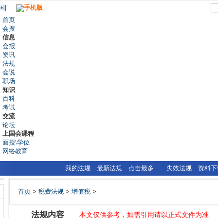
国
|
手机版
首页
会搜
信息
会报
资讯
法规
会说
职场
知识
百科
考试
交流
论坛
上国会课程
面授\学位
网络教育
我的法规
最新法规
点击最多
失效法规
资料下
首页
>
税费法规
>
增值税
>
法规内容
本文仅供参考，如需引用请以正式文件为准