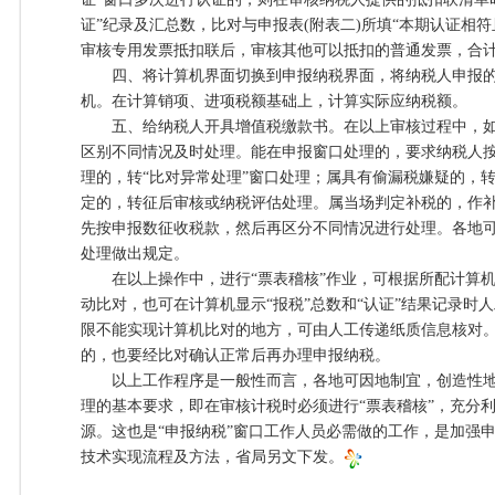
证”纪录及汇总数，比对与申报表(附表二)所填“本期认证相
审核专用发票抵扣联后，审核其他可以抵扣的普通发票，合
四、将计算机界面切换到申报纳税界面，将纳税人申报的
机。在计算销项、进项税额基础上，计算实际应纳税额。
五、给纳税人开具增值税缴款书。在以上审核过程中，如
区别不同情况及时处理。能在申报窗口处理的，要求纳税人
理的，转“比对异常处理”窗口处理；属具有偷漏税嫌疑的，
定的，转征后审核或纳税评估处理。属当场判定补税的，作
先按申报数征收税款，然后再区分不同情况进行处理。各地
处理做出规定。
在以上操作中，进行“票表稽核”作业，可根据所配计算机
动比对，也可在计算机显示“报税”总数和“认证”结果记录时
限不能实现计算机比对的地方，可由人工传递纸质信息核对
的，也要经比对确认正常后再办理申报纳税。
以上工作程序是一般性而言，各地可因地制宜，创造性地应
理的基本要求，即在审核计税时必须进行“票表稽核”，充分利用
源。这也是“申报纳税”窗口工作人员必需做的工作，是加强
技术实现流程及方法，省局另文下发。