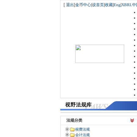
[
退出
]
金币中心
|
设首页
|
收藏
|
Eng
|
XBRL中
法规分类
税费法规
会计法规