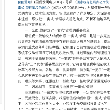
位的通知
》(国税发明电[2003]30号)和《
国家税务总局办公厅关
窗式”管理流程的通知
》(国税办发[2003]34号)，对增值税
式的内容，技术实现方案、管理流程作了详尽规定。为深刻
本流程，尽快把“一窗式”管理模式规范有效、不折不扣地落
提出如下贯彻意见：
一、全面理解推行“一窗式”管理的重要意义
增值税一般纳税人纳税申报“一窗式”管理，是进一步完善
领导在对当前增值税管理中存在问题深入思考的基础上，提
漏洞的重大改革和创新举措。它抓住了当前增值税管理的要害
系统不仅防伪而且可以起到税控作用。通过调整内部管理程
源，有利于提高征管效率。“一窗式”管理是以方便广大纳税
是落实“三个代表”重要思想的体现，它符合增值税申报征收
改革的发展方向。各地、市、县局领导，特别是“一把手”一
会总局有关文件及领导讲话精神，把“一窗式”管理紧紧抓在
的一项头等大事，抓紧抓好，抓出成效，按时保质保量完成
二、因地制宜，实事求是地推行“一窗式”管理
各地在推行“一窗式”管理模式过程中，一定要坚持实事求
从、死搬硬套、脱离实际。根据增值税纳税申报“一窗式”管
下，区别办税工作量的大小、办税厅工作空间和设备状况等，
人”、“一窗二人”、“一窗一人”三种模式，也可以采取更加