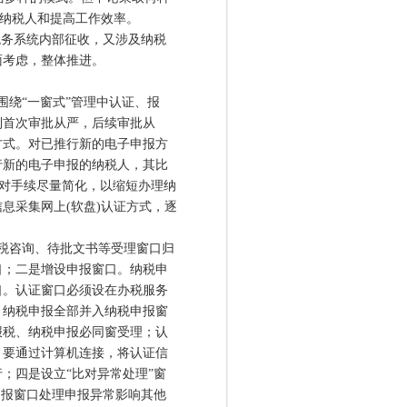
便纳税人和提高工作效率。
务系统内部征收，又涉及纳税
面考虑，整体推进。
绕“一窗式”管理中认证、报
到首次审批从严，后续审批从
方式。对已推行新的电子申报方
行新的电子申报的纳税人，其比
比对手续尽量简化，以缩短办理纳
息采集网上(软盘)认证方式，逐
税咨询、待批文书等受理窗口归
口；二是增设申报窗口。纳税申
口。认证窗口必须设在办税服务
、纳税申报全部并入纳税申报窗
报税、纳税申报必同窗受理；认
，要通过计算机连接，将认证信
；四是设立“比对异常处理”窗
申报窗口处理申报异常影响其他