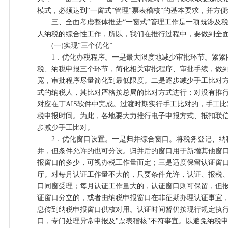
模式，必须达到“一窗式”管理“票表稽核”的基本要求，并方
三、全面考虑整体推进“一窗式”管理工作是一项既涉及税
人纳税的综合性工作，所以，我们在推行过程中，要做到全
(一)实现“三个优化”
1．优化办税程序。一是最大限度地减少审批环节。紧紧围
税、纳税申报三个环节，简化相关审批程序、审批手续，做
宽，审批程序尽量简化到最低限度。二是逐步减少手工比对
式的纳税人，其比对严格按总局的比对方式进行；对没有推
对应在丁AIS软件中完成。过渡时期实行手工比对的，手工
税申报时间。为此，各地要大力推行电子申报方式、抵扣联信
步减少手工比对。
2．优化窗口设置。一是归并综合窗口。将税务登记、纳
并，但条件允许的也可分设。归并后的窗口用于新增其他窗
报窗口的多少，可视办税工作量而定；三是适度保留认证窗
厅。对每月认证工作量不大的，只要条件允许，认证、报税
口同窗受理；每月认证工作量大的，认证窗口则可保留，但
证窗口分立的，或者由纳税申报窗口在非征期办理认证事宜
息传到纳税申报窗口供核对用。认证时间暂仍按现行规定执行
口，专门处理异常申报及"票表稽核"不符事宜。以避免纳税