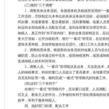
(三)做到“三个调整”
1．调整具体业务流程。各级税务机关根据所采用的“一窗
工作流程，尽快制定出本单位的具体业务操作流程，必须做
同步骤，衔接要紧密，配合要默契，流程要顺畅。临窗人员
的运转全部由税务人员配合完成，直到全部事宜办理完毕后
纳税人，真正作到“外不转内转”。新的业务流程制定后，应
务大厅张贴，公开办税程序。推行“一窗式”管理后，在征前对
逻辑关系审核，其他审核放在征后进行。(窗口工作人员基本
2．调整岗责体系。根据新的业务流程对临窗人员与后台
确职责，防止在传递过程中丢失，损毁纳税资料，或形成纳
造成纳税人的长时间等待。
3．调整人员。“一窗式”管理既涉及业务，又涉及技术，
人的纳税事宜，特别对窗口人员提出了更高要求，各地要尽快
员充实到征管一线，顺利完成“一窗式”管理模式的转换工作
(四)达到“三个有利于”
在推行“一窗式”管理模式中，无论窗口设置、人员调配、
式主义、教条主义的作法，力争做到有利于强化增值税的征
效率，有利于服务纳税人。
四、搞好部门协调、配合工作