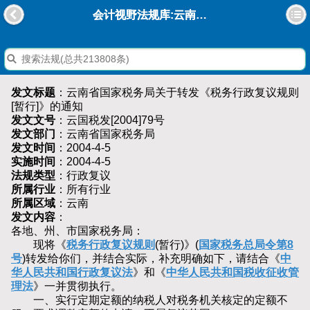
会计视野法规库:云南省国家税务局关于转发《税务行政复议规则[暂行]》的通知
发文标题
：云南省国家税务局关于转发《税务行政复议规则
[暂行]》的通知
发文文号
：云国税发[2004]79号
发文部门
：云南省国家税务局
发文时间
：2004-4-5
实施时间
：2004-4-5
法规类型
：行政复议
所属行业
：所有行业
所属区域
：云南
发文内容
：
各地、州、市国家税务局：
现将《
税务行政复议规则
(暂行)》(
国家税务总局令第8
号
)转发给你们，并结合实际，补充明确如下，请结合《
中
华人民共和国行政复议法
》和《
中华人民共和国税收征收管
理法
》一并贯彻执行。
一、实行定期定额的纳税人对税务机关核定的定额不