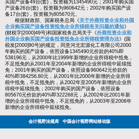
买国产设备49台(套)，投资额为1345490元；2001年购买国
产设备26台(套)，投资额为960642元；2002年购买国产设
备17台(套)，投资额为805670元。
根据财政部、国家税务总局《
关于外商投资企业和外国
企业购买国产设备投资抵免企业所得税有关问题的通知
》
(财税字[2000]49号)和国家税务总局关于《
外商投资企业和
外国企业购买国产设备投资抵免企业所得税管理办法
》(国
税发[2000]90号)的规定，同意河北宏源化工有限公司2000
年购买的国产设备，依照设备1345490元价款的40%即
538196元，从2000年比1999年新增的企业所得税中抵免，
不足抵免的从2001年至2004年新增的企业所得税中延续抵
免；2001年购买的国产设备，依照设备960642元价款的
40%即384256.80元，从2001年比2000年新增的企业所得
税中抵免，不足抵免的，从2002年至2005年新增的企业所
得税中延续抵免；2002年购买的国产设备，依照设备
805670元价款的40%即322268元，从2002年比2001年新
增的企业所得税中抵免，不足抵免的，从2003年至2006年
新增的企业所得税中延续抵免。
会计视野法规库
中国会计视野网站移动版