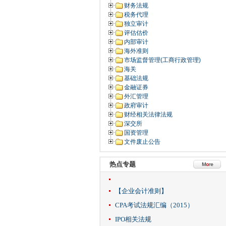
财务法规
税务代理
独立审计
评估估价
内部审计
海外准则
市场监督管理(工商行政管理)
海关
基础法规
金融证券
外汇管理
政府审计
财经相关法律法规
深交所
国资管理
文件废止公告
热点专题
【企业会计准则】
CPA考试法规汇编（2015）
IPO相关法规