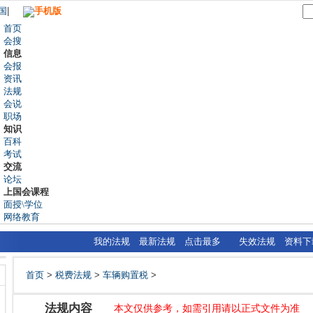
国
|
手机版
首页
会搜
信息
会报
资讯
法规
会说
职场
知识
百科
考试
交流
论坛
上国会课程
面授\学位
网络教育
我的法规
最新法规
点击最多
失效法规
资料下
首页
>
税费法规
>
车辆购置税
>
法规内容
本文仅供参考，如需引用请以正式文件为准