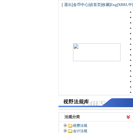
[
退出
]
金币中心
|
设首页
|
收藏
|
Eng
|
XBRL中
法规分类
税费法规
会计法规