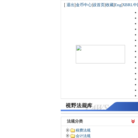
[
退出
]
金币中心
|
设首页
|
收藏
|
Eng
|
XBRL中
法规分类
税费法规
会计法规