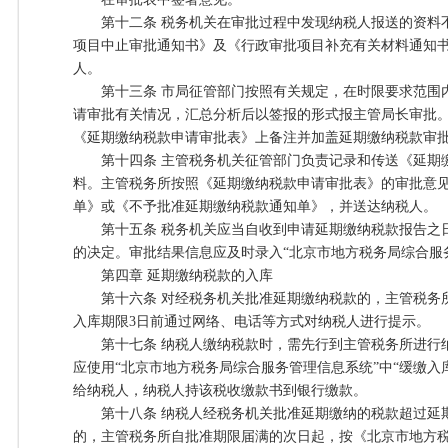
第十二条 税务机关在审批过程中发现纳税人报送的资料
项目中止审批通知书》及《行政审批项目补充有关材料通知
人。
第十三条 市局征管部门按照有关规定，在时限要求范围
请审批有关情况，汇总分析后以签报的形式报主管局长审批
《延期缴纳税款申请审批表》上备注并加盖延期缴纳税款审
第十四条 主管税务机关征管部门负责记录和传送《延期
料。主管税务所按照《延期缴纳税款申请审批表》的审批意
单》或《不予批准延期缴纳税款通知单》，并送达纳税人。
第十五条 税务机关应当自收到申请延期缴纳税款报告之日
的决定。审批结果信息应及时录入“北京市地方税务局综合服
第四章 延期缴纳税款的入库
第十六条 对经税务机关批准延期缴纳税款的，主管税务
入库期限3日前通过网络、电话等方式对纳税人进行提示。
第十七条 纳税人缴纳税款时，需先行到主管税务所进行
应使用“北京市地方税务局综合服务管理信息系统”中“缓缴入
给纳税人，纳税人持该税收缴款书到银行缴款。
第十八条 纳税人经税务机关批准延期缴纳的税款超过延
的，主管税务所自批准期限届满的次日起，按《北京市地方