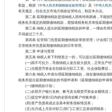
权益，根据《
中华人民共和国税收征收管理法
》及《
中华人民共
有关规定，结合北京市地方税收征管特点，制定本办法。
第二条 延期缴纳税款是指纳税人因有特殊困难，不能按
税务机关规定的期限缴纳税款，需报请税务机关审批延期缴
第三条 纳税人提出的延期缴纳税款的申请，一律由市局
不得超过三个月。
第四条 征管部门负责延期缴纳税款审批管理；计会部门
主管税务所负责延期缴纳税款的日常管理。
第二章 申请与受理
第五条 纳税人有下列情形之一的，可以提出延期缴纳税
(一)因不可抗力，导致纳税人发生较大损失，正常生产经
(二)当期货币资金在扣除应付职工工资、社会保险费后，
第六条 纳税人申请办理延期缴纳税款，须在缴纳税款期
税务所提出延期缴纳税款的书面申请和《延期缴纳税款申请
(一)缴纳税款计划；
(二)全部开户银行名称、帐号及当期货币资金余额情况；
(三)提交申请前3日内的全部存款帐户对账单据；
(四)资产负债表或企业基本财务指标情况表；
(五)当月或上月应付职工(部门)工资汇总表或明细表；