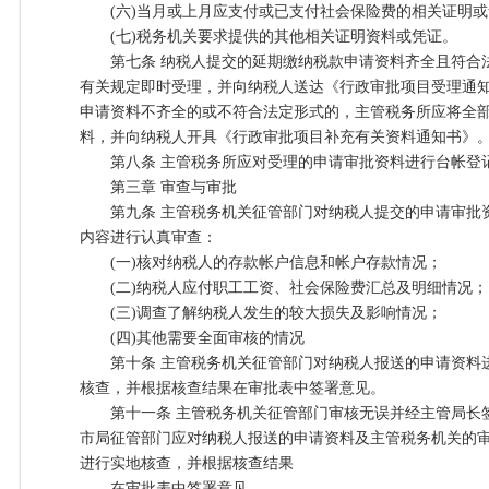
(六)当月或上月应支付或已支付社会保险费的相关证明或
(七)税务机关要求提供的其他相关证明资料或凭证。
第七条 纳税人提交的延期缴纳税款申请资料齐全且符合
有关规定即时受理，并向纳税人送达《行政审批项目受理通
申请资料不齐全的或不符合法定形式的，主管税务所应将全
料，并向纳税人开具《行政审批项目补充有关资料通知书》
第八条 主管税务所应对受理的申请审批资料进行台帐登
第三章 审查与审批
第九条 主管税务机关征管部门对纳税人提交的申请审批
内容进行认真审查：
(一)核对纳税人的存款帐户信息和帐户存款情况；
(二)纳税人应付职工工资、社会保险费汇总及明细情况；
(三)调查了解纳税人发生的较大损失及影响情况；
(四)其他需要全面审核的情况
第十条 主管税务机关征管部门对纳税人报送的申请资料
核查，并根据核查结果在审批表中签署意见。
第十一条 主管税务机关征管部门审核无误并经主管局长
市局征管部门应对纳税人报送的申请资料及主管税务机关的
进行实地核查，并根据核查结果
在审批表中签署意见。