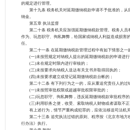
的规定进行管理。
第十九条 税务机关对延期缴纳税款申请不予批准的，从
纳金。
第五章 执法监督
第二十条 税务机关应加强延期缴纳税款管理。税务人员
作为、玩忽职守、徇私舞弊，给国家或纳税人利益造成损害
任。
第二十一条 在延期缴纳税款管理过程中有如下情形之一
(一)未按照规定对纳税人提出的延期缴纳税款的申请进行
(二)未在规定时限内进行审核的；
(三)未按要求向纳税人送达有关文书并取得回执的；
(四)未按要求建立或登记延期缴纳税款台帐的；
第二十二条 有下列行为之一的，应从重追究责任人的过
(一)未按照审批权限或超越审批权限审批的；
(二)玩忽职守、徇私舞弊，违反延期缴纳税款审批程序的
(三)利用职务之便，收受、索取纳税人财物或者谋取不正
有上述行为，情节严重构成犯罪的，应依法移送司法机关
第二十三条 追究执法过错的原则、程序按《北京市地方
行办法》执行。