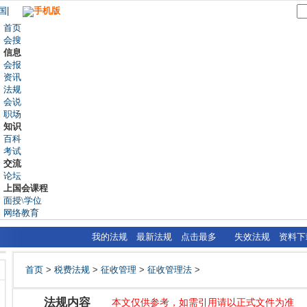
国
|
手机版
首页
会搜
信息
会报
资讯
法规
会说
职场
知识
百科
考试
交流
论坛
上国会课程
面授\学位
网络教育
我的法规
最新法规
点击最多
失效法规
资料下
首页
>
税费法规
>
征收管理
>
征收管理法
>
法规内容
本文仅供参考，如需引用请以正式文件为准