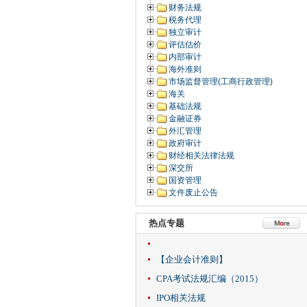
财务法规
税务代理
独立审计
评估估价
内部审计
海外准则
市场监督管理(工商行政管理)
海关
基础法规
金融证券
外汇管理
政府审计
财经相关法律法规
深交所
国资管理
文件废止公告
热点专题
【企业会计准则】
CPA考试法规汇编（2015）
IPO相关法规