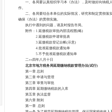
一、各局要认真组织学习本《办法》，及时做好向纳税人
作。
二、各局要结合本单位的实际情况，研究和制定贯彻落实
确保《办法》的贯彻实施。
执行中遇到的问题，请及时报告市局。
附件：1.延缴税款审批内部流程图(略)
2.延缴税款申请审批表
3.延缴税款登记台帐(示意)
4.批准延缴税款通知单
5.不予批准延缴税款通知单
二
四年八月十日
○○
北京市地方税务局延期缴纳税款管理办法(试行)
第一章 总则
第二章 申请与受理
第三章 审查与审批
第四章 延期缴纳税款的入库
第五章 执法监督
第六章 附则
第一章 总则
第一条 为了规范延期缴纳税款管理，保证国家税收收入