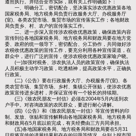
遵照执行。并结合全市实际，就有关工作明确如下：
一、明确分工，密切配合，坚决落实涉农优惠政策各地
国家税务局、地方税务局负责行政服务大厅、办税服务厅
(室)、各类农贸市场、集贸市场的宣传落实工作；各地财政
局负责乡、村、农户的宣传落实工作。
二、进一步深入宣传涉农税收优惠政策，确保政策内容
宣传到位各地国家税务局、地方税务局和财政局要在地方党
委、政府的统一领导下，密切配合、分工协作，共同做好涉
农税收优惠政策的宣传工作，要充分利用各种宣传渠道，在
群众中，进行广泛的宣传，使涉农税收优惠政策家喻户晓。
(一)加强对税务、涉农执法人员的政策宣传，确保执法
人员积极主动学习政策，吃透精神，提高政策水平，正确执
行政策。
(二)《公告》要在行政服务大厅、办税服务厅(室)、各
类农贸市场、集贸市场、乡村、集镇公开张贴，使涉农优惠
政策宣传进乡进村，并保证宣传有一个较长的持续期。
(三)《致农民朋友一封信》必须在2004年5月内送到农
户手中。对咨询政策的农民群众，要进行耐心讲解。
(四)《公告》和《致农民朋友一封信》等宣传资料的印
制、发放、张贴和宣传解释由各地国家税务局、地方税务局
和财政局在5月底以前完成，有关经费由三方共同承担。
(五)各地国家税务局、地方税务局和财政局要在5月31
日前将宣传的进展结果和存在的问题等情况，分别上报市国