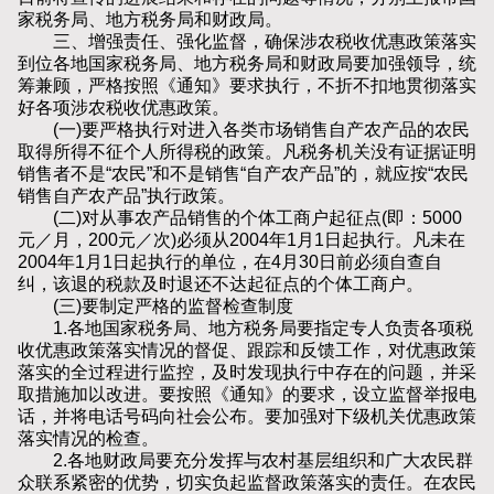
家税务局、地方税务局和财政局。
三、增强责任、强化监督，确保涉农税收优惠政策落实
到位各地国家税务局、地方税务局和财政局要加强领导，统
筹兼顾，严格按照《通知》要求执行，不折不扣地贯彻落实
好各项涉农税收优惠政策。
(一)要严格执行对进入各类市场销售自产农产品的农民
取得所得不征个人所得税的政策。凡税务机关没有证据证明
销售者不是“农民”和不是销售“自产农产品”的，就应按“农民
销售自产农产品”执行政策。
(二)对从事农产品销售的个体工商户起征点(即：5000
元／月，200元／次)必须从2004年1月1日起执行。凡未在
2004年1月1日起执行的单位，在4月30日前必须自查自
纠，该退的税款及时退还不达起征点的个体工商户。
(三)要制定严格的监督检查制度
1.各地国家税务局、地方税务局要指定专人负责各项税
收优惠政策落实情况的督促、跟踪和反馈工作，对优惠政策
落实的全过程进行监控，及时发现执行中存在的问题，并采
取措施加以改进。要按照《通知》的要求，设立监督举报电
话，并将电话号码向社会公布。要加强对下级机关优惠政策
落实情况的检查。
2.各地财政局要充分发挥与农村基层组织和广大农民群
众联系紧密的优势，切实负起监督政策落实的责任。在农民