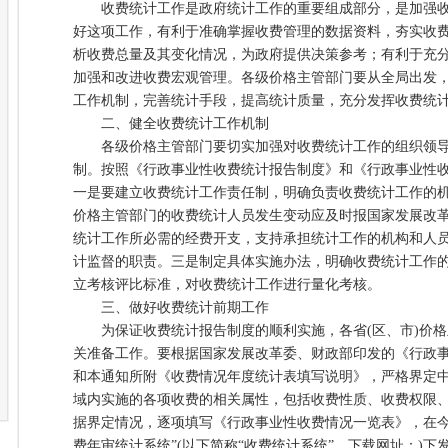
收费统计工作是政府统计工作的重要组成部分，是加强收
好这项工作，有利于准确掌握收费管理的数据资料，夯实收
析收费总量及其变化情况，为政府提供决策参考；有利于充
加强和改进收费宏观管理。各级价格主管部门要从全局出发
工作机制，完善统计手段，提高统计质量，充分发挥收费统
二、健全收费统计工作机制
各级价格主管部门要切实加强对收费统计工作的组织领导
制。按照《行政事业性收费统计报告制度》和《行政事业性
一是要建立收费统计工作责任制，明确负责收费统计工作的机
价格主管部门的收费统计人员发生变动应及时报国家发展改革
统计工作所必需的经费开支，支持承担统计工作的机构和人
计监督的职责。三是制定具体实施办法，明确收费统计工作
立考核评比标准，对收费统计工作进行量化考核。
三、做好收费统计前期工作
为保证收费统计报告制度的顺利实施，各省(区、市)价格
关准备工作。要根据国家发展改革委、财政部印发的《行政
和本通知所附《收费情况年度统计表填写说明》，严格界定中
域内实施的各项收费的相关属性，包括收费性质、收费权限
据界定情况，逐项填写《行政事业性收费情况一览表》，在今
费年审统计系统”(以下简称“收费统计系统”，下载网址：)