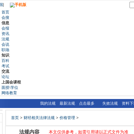
国
|
手机版
首页
会搜
信息
会报
资讯
法规
会说
职场
知识
百科
考试
交流
论坛
上国会课程
面授\学位
网络教育
我的法规
最新法规
点击最多
失效法规
资料下
首页
>
财经相关法律法规
>
价格管理
>
法规内容
本文仅供参考，如需引用请以正式文件为准