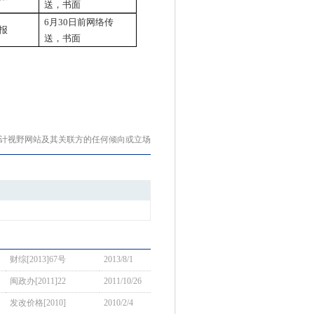
送，书面
6月30日前网络传
报
送，书面
会计视野网站及其关联方的任何倾向或立场
财综[2013]67号
2013/8/1
闽政办[2011]22
2011/10/26
发改价格[2010]
2010/2/4