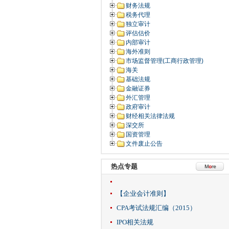
财务法规
税务代理
独立审计
评估估价
内部审计
海外准则
市场监督管理(工商行政管理)
海关
基础法规
金融证券
外汇管理
政府审计
财经相关法律法规
深交所
国资管理
文件废止公告
热点专题
【企业会计准则】
CPA考试法规汇编（2015）
IPO相关法规