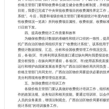
价格主管部门要帮助收费单位建立健全收费台帐制度，并根
目前，我委已完成了中央审批收费项目的收费属性界定工作，
系统”。今后，我委和省级价格主管部门要根据统计年度内收
性收费情况一览表》所列收费项目属性、收费依据、收费标准
15日前下发。
四、提高收费统计工作质量和效率
为确保收费统计数据的准确性和统计口径的一致性，提高
托广西自治区物价局组织开发了“收费统计系统”。该系统用于
费统计数据填报、汇总、分析和全国收费管理工作情况交流
后，各省(区、市)将利用该系统接口通过纵向网向我委报送
度分析报告；在纵向网开通前，各省(区、市)使用该系统直
运行和维护由国家发展改革委与广西自治区物价局共同负责，
价格主管部门共同支付。广西自治区物价局要提供必要的技
充分利用现有收费管理信息资源。
五、加强收费统计培训工作
各级价格主管部门要认真做好收费统计培训工作，组织相
作的政策法规、业务知识和相关技能。要通过培训班、以会
人员的业务素质，增强法制观念。广西自治区物价局要积极协
统计系统”的培训服务工作。