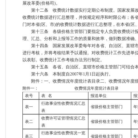
展改革委(价格司)。
第十二条 收费统计数据实行定期公布制度。国家发展改
收费统计数据进行汇总整理，并按规定程序和时限公布；各
门对本省(区、市)的收费统计数据进行汇总整理，在本省(区
第十三条 各级价格主管部门要指定专人负责收费统计报
理、汇总、分析和上报等工作的质量和效率，做到数据准确
第十四条 国家发展改革委每年对各省、自治区、直辖市
进行考核，并将考核结果予以通报。对收费统计工作先进单
以表彰。收费统计工作考核办法另行制定。
第十五条 各省、自治区、直辖市价格主管部门可结合本
第十六条 本制度自2007年1月1日起执行。
附件：一、收费情况年度统计表目录二、收费情况年度统计
附件一： 收费情况年度统计表目录
表号
表
名
报送单位
报
行政事业性收费情况汇总
表一
省级价格主管部门
年
表
收费许可证管理情况汇总
表二
省级价格主管部门
年
表
行政事业性收费情况一览
表三
省级价格主管部门
年