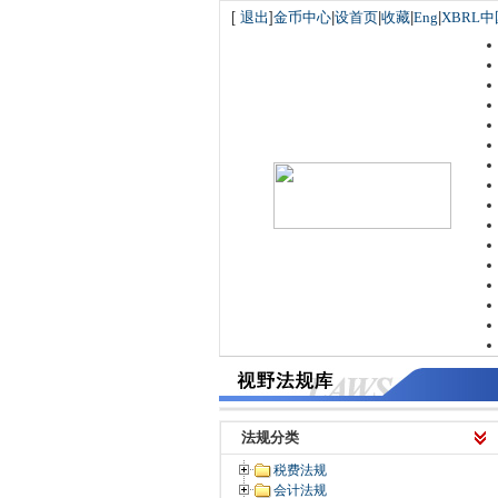
[
退出
]
金币中心
|
设首页
|
收藏
|
Eng
|
XBRL中
法规分类
税费法规
会计法规