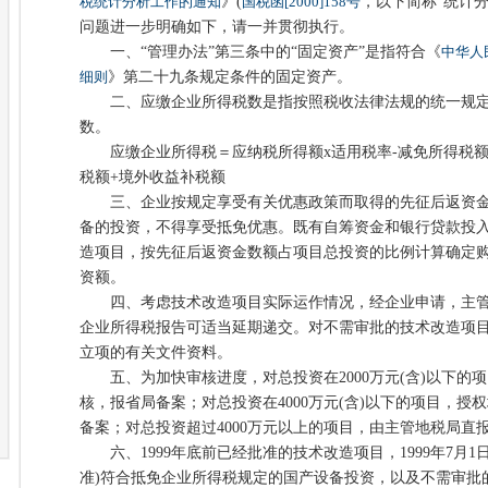
税统计分析工作的通知
》(
国税函[2000]158号
，以下简称“统计分
问题进一步明确如下，请一并贯彻执行。
一、“管理办法”第三条中的“固定资产”是指符合《
中华人
细则
》第二十九条规定条件的固定资产。
二、应缴企业所得税数是指按照税收法律法规的统一规定
数。
应缴企业所得税＝应纳税所得额x适用税率-减免所得税额
税额+境外收益补税额
三、企业按规定享受有关优惠政策而取得的先征后返资金
备的投资，不得享受抵免优惠。既有自筹资金和银行贷款投
造项目，按先征后返资金数额占项目总投资的比例计算确定
资额。
四、考虑技术改造项目实际运作情况，经企业申请，主管
企业所得税报告可适当延期递交。对不需审批的技术改造项
立项的有关文件资料。
五、为加快审核进度，对总投资在2000万元(含)以下的项
核，报省局备案；对总投资在4000万元(含)以下的项目，
备案；对总投资超过4000万元以上的项目，由主管地税局直
六、1999年底前已经批准的技术改造项目，1999年7月1日
准)符合抵免企业所得税规定的国产设备投资，以及不需审批的技