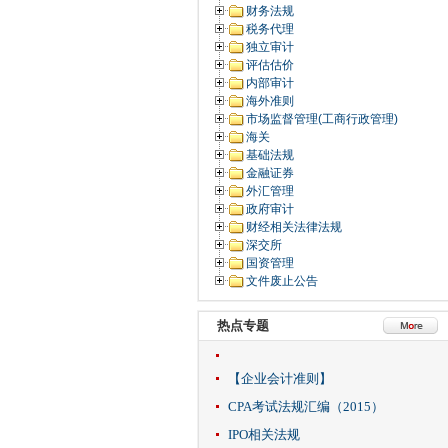
财务法规
税务代理
独立审计
评估估价
内部审计
海外准则
市场监督管理(工商行政管理)
海关
基础法规
金融证券
外汇管理
政府审计
财经相关法律法规
深交所
国资管理
文件废止公告
热点专题
【企业会计准则】
CPA考试法规汇编（2015）
IPO相关法规