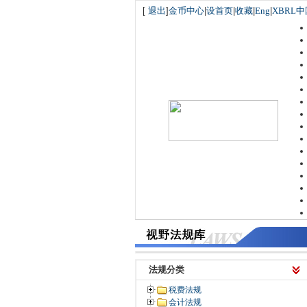
[
退出
]
金币中心
|
设首页
|
收藏
|
Eng
|
XBRL中
法规分类
税费法规
会计法规