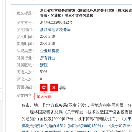
浙江省地方税务局转发《国家税务总局关于印发〈技术改造
发文标题：
办法〉的通知》等三个文件的通知
发文文号：
浙地税二[2000]122号
发文部门：
浙江省地方税务局
发文时间：
2000-5-10
实施时间：
2000-5-10
法规类型：
企业所得税
所属行业：
所有行业
所属区域：
浙江
阅读人次：
5986
评论人次：
0
页面功能：
发文内容：
加入收藏
各市、地、县地方税务局(不发宁波)，省地方税务局直属一
现将国家税务总局《关于印发〈技术改造国产设备投资抵
的通知》(国税发[2000]013号，以下简称“管理办法”)、《
关于
得税抵扣凭证问题的通知
》(
国税函[2000]159号
)、《
关于加强技