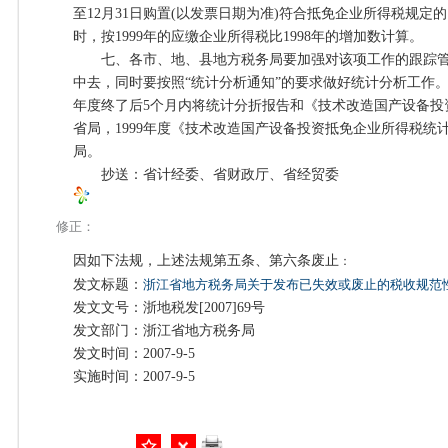
至12月31日购置(以发票日期为准)符合抵免企业所得税规
时，按1999年的应缴企业所得税比1998年的增加数计算。
七、各市、地、县地方税务局要加强对该项工作的跟踪管
中去，同时要按照“统计分析通知”的要求做好统计分析工作
年度终了后5个月内将统计分折报告和《技术改造国产设备投
省局，1999年度《技术改造国产设备投资抵免企业所得税统计
局。
抄送：省计经委、省财政厅、省经贸委
修正：
因如下法规，上述法规第五条、第六条废止
：
发文标题：
浙江省地方税务局关于发布已失效或废止的税收规范
发文文号：浙地税发[2007]69号
发文部门：浙江省地方税务局
发文时间：2007-9-5
实施时间：2007-9-5