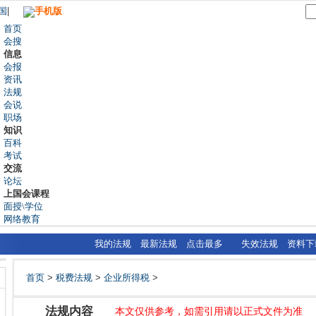
国
|
手机版
首页
会搜
信息
会报
资讯
法规
会说
职场
知识
百科
考试
交流
论坛
上国会课程
面授\学位
网络教育
我的法规
最新法规
点击最多
失效法规
资料下
首页
>
税费法规
>
企业所得税
>
法规内容
本文仅供参考，如需引用请以正式文件为准