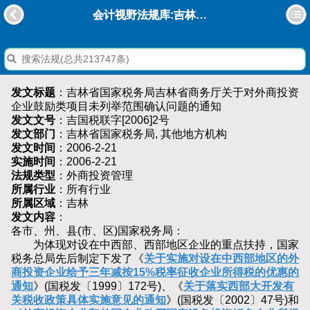
会计视野法规库:吉林省国家税务局吉林省商务厅关于对外商投资企业鼓励类项目未列举范围确认问题的通知
发文标题
：吉林省国家税务局吉林省商务厅关于对外商投资
企业鼓励类项目未列举范围确认问题的通知
发文文号
：吉国税联字[2006]2号
发文部门
：吉林省国家税务局, 其他地方机构
发文时间
：2006-2-21
实施时间
：2006-2-21
法规类型
：外商投资管理
所属行业
：所有行业
所属区域
：吉林
发文内容
：
各市、州、县(市、区)国家税务局：
为体现对设在中西部、西部地区企业的重点扶持，国家
税务总局先后制定下发了《
关于实施对设在中西部地区的外
商投资企业给予三年减按15%税率征收企业所得税的优惠的
通知
》(国税发〔1999〕172号)、《
关于落实西部大开发有
关税收政策具体实施意见的通知
》(国税发〔2002〕47号)和