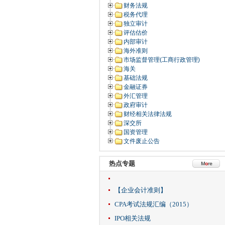
财务法规
税务代理
独立审计
评估估价
内部审计
海外准则
市场监督管理(工商行政管理)
海关
基础法规
金融证券
外汇管理
政府审计
财经相关法律法规
深交所
国资管理
文件废止公告
热点专题
【企业会计准则】
CPA考试法规汇编（2015）
IPO相关法规