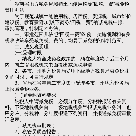
湖南省地方税务局城镇土地使用税等“四税一费”减免税
管理办法
为了规范城镇土地使用税、房产税、资源税、城市维护
建设税、教育费附加(以下简称“四税一费”)的减免税申报、
审批管理，特制定本办法。
一、审批范围凡依照“四税一费”条 例、实施细则和有关
税收政策享受减免税、费的，均属于减免税的审批范围。
二、减免税受理
(一)受理时限
1、纳税人符合减免税政策的，须在年度终了后二个月
内，向主管地税机关书面提出减免税申请。
2、各市、州地方税务局受理下级地方税务局减免税业
务的时限，可自行规定；
3、省局在当年第二季度集中受理各市、州地方税务局
上报减免税业务。
(二)减免税资料要求
纳税人申请减免税，必须分年度、分税种报送有关资
料。下级地税机关向上一级地税机关呈报减免税业务时，也
应分户、分税种、分年度报送下列资料，并报送减免税审批
汇总表。
1、减免税审批表；
2、税管员调查报告；