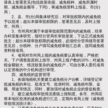
请表上签署意见(包括政策依据、减免税种、减免所属时
期、减免税金额等，下同)，将减免税资料上报县、市(分)
局；
2、县、市(分)局集体研究后，对审批权限内的减免税
予以批准；超出本级审批权限的，签署意见后，及时上报
市、州局；
3、市州局对属于本级审批权限范围内的减免税，经承
办科室集体研究，报经分管局长审批签发，下达正式减免税
批文；超出本级审批权限的减免税，必须经分管局领导签署
意见后，分税种、分户填写减免税审批汇总表，连同减免税
资料报省局。
4、省局对市州局上报的减免税要认真审核，严格把
关。下户调查面原则上按市、州局上报户数的10%；对减免
税金额较大、情况较复杂的减免税户，可由当事人委托省局
认定资格的中介机构进行审理。
四、减免税的监督管理
1、各级地税机关要建立减免税分户台帐，详细登记审
批减免税的单位、批准文号、批准时间、减免税年限、金
额、用途等情况，同时，要加强对减免税企业的督促检查。
2、建立减免税审批情况逐级上报制度。各市、州局应
将本地区批准的减免税进行汇总，定期向省局上报《减免税
审批情况统计表》。