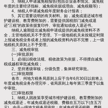
3、纳税人申请减免税报告(包括企业基本情况、减免税
年度的主要经济指标、减免税依据或理由、减免税额等)；
4、纳税人申请减免税年度财务会计报表；
5、其它需要说明的有关材料。如，减免或退还城市维
护建设税、教育费附加的，需要提供国税部门减免或退
还“三税”的政策依据复印件、审批通知或收入退还书。
纳税人逾期提出减免税申请或提供的减免税资料不齐
全，主管地税机关不予受理。下一级地税机关未按规定时限
上报减免税业务或者上报的减免税资料内容不完整，上一级
地税机关原则上不予受理。
三、减免税审批
(一)审批原则
1、必须以税收法规、税收政策为依据，不得擅自减免
税或越权审批减免税；
2、坚持逐级审核，分级负责，集体研究审批。
(二)审批期限
各市、州地方税务局原则上应于当年6月30日以前将上
年度减免税业务办理完毕，省局原则上每年第三季度予以集
中审批。
(三)审批权限
1、纳税人因政策享受城市维护建设税、教育费附加的
减免或退还，年减免或退还税额、费额在五万以下(含五万
元)，由县一级地方税务局审批；年减免或退还税额、费额