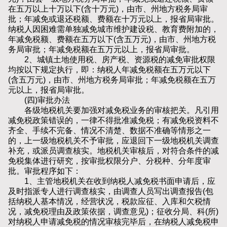
在五万以上十万以下(含十万元)，由市、州地方税务局审
批；年减免或退还税额、费额在十万元以上，报省局审批。
纳税人因困难需单独减免城市维护建设税、教育费附加的，
年减免税额、费额在五万以下(含五万元)，由市、州地方税
务局审批；年减免税额在五万元以上，报省局审批。
2、城镇土地使用税、房产税、资源税的减免审批权限
均按以下规定执行，即：纳税人年减免税额在五万元以下
(含五万元)，由市、州地方税务局审批；年减免税额在五万
元以上，报省局审批。
(四)审批办法
各级地税机关要加强对减免税业务的审核把关。凡引用
减免税政策错误的，一律不得批准减免税；有减免税资料不
齐全、手续不完备、情况不清楚、数据不准确等情形之一
的，上一级地税机关不予审批，应退回下一级地税机关调查
补充，或派员调查核实。地税机关审核后，对符合条件的减
免税集体进行研究，按审批权限分户、分税种、分年度审
批。审批程序如下：
1、主管地税机关在收到纳税人减免税书面申请后，应
及时指派专人进行调查核实，由调查人员写出调查报告(包
括纳税人基本情况，经营状况，税款应征、入库和欠税情
况，减免税理由及政策依据，调查意见)；征收分局、科(所)
对纳税人申请减免税的情况审核完毕后，在纳税人减免税申