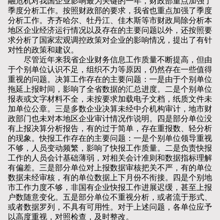
融危机对我国企业影响最为关键的一年，财政部重点加强了
季度分析工作。按照财政部的要求，我省也重点加强了季度
分析工作。齐齐哈尔、牡丹江、佳木斯等市财政局除分析本
地区企业经济运行情况以及存在的主要问题以外，还按照要
求分析了国家宏观调控政策对企业的影响情况，提出了有针
对性的政策和建议。
尽管近年来我省企业财务信息工作质量不断提高，但由
于个别单位认识不足，组织不力等原因，仍然存在一些值得
重视的问题。决算工作存在的主要问题：一是由于个别单位
拖延上报时间，影响了全省数据的汇总进度。二是个别单位
报表或文字材料不全，未按要求加载电子文档，纸质文件未
加单位公章。三是多数企业决算未经中介机构审计，地市财
政部门也未对本地区企业审计情况作说明。四是部分单位没
有上报决算分析报告，有的过于简单，存在重报数、轻分析
的现象。快报工作存在的主要问题：一是个别单位领导重视
不够，人员变动频繁，影响了快报工作质量。二是负责快报
工作的人员会计基础薄弱，对相关会计准则和数据指标理解
有偏差。三是部分单位对上报数据审核把关不严，有的单位
数据未经审核，有的单位数据上下月份不衔接。四是个别地
市工作力度不够，非国有企业快报工作进展迟缓，甚至上报
户数随意变化。五是部分单位不重视分析，或者流于形式、
或者数据罗列，不具有可用性。对于上述问题，各单位应予
以高度重视，对照检查，及时整改。