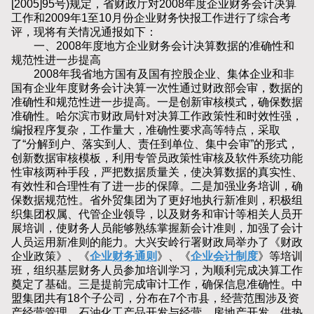
[2005]95号)规定，省财政厅对2008年度企业财务会计决算
工作和2009年1至10月份企业财务快报工作进行了综合考
评，现将有关情况通报如下：
一、2008年度地方企业财务会计决算数据的准确性和
规范性进一步提高
2008年我省地方国有及国有控股企业、集体企业和非
国有企业年度财务会计决算一次性通过财政部会审，数据的
准确性和规范性进一步提高。一是创新审核模式，确保数据
准确性。哈尔滨市财政局针对决算工作政策性和时效性强，
编报程序复杂，工作量大，准确性要求高等特点，采取
了“分解到户、落实到人、责任到单位、集中会审”的形式，
创新数据审核模板，利用专管员政策性审核及软件系统功能
性审核两种手段，严把数据质量关，使决算数据的真实性、
有效性和合理性有了进一步的保障。二是加强业务培训，确
保数据规范性。省外贸集团为了更好地执行新准则，积极组
织集团权属、代管企业领导，以及财务和审计等相关人员开
展培训，使财务人员能够熟练掌握新会计准则，加强了会计
人员运用新准则的能力。大兴安岭行署财政局举办了《财政
企业政策》、《
企业财务通则
》、《
企业会计制度
》等培训
班，组织基层财务人员参加培训学习，为顺利完成决算工作
奠定了基础。三是提前完成审计工作，确保信息准确性。中
盟集团共有18个子公司，分布在7个市县，经营范围涉及资
产经营管理、石油化工产品开发与经营、房地产开发，供热