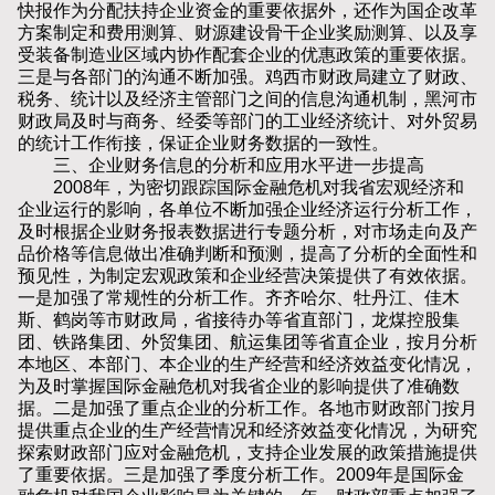
快报作为分配扶持企业资金的重要依据外，还作为国企改革
方案制定和费用测算、财源建设骨干企业奖励测算、以及享
受装备制造业区域内协作配套企业的优惠政策的重要依据。
三是与各部门的沟通不断加强。鸡西市财政局建立了财政、
税务、统计以及经济主管部门之间的信息沟通机制，黑河市
财政局及时与商务、经委等部门的工业经济统计、对外贸易
的统计工作衔接，保证企业财务数据的一致性。
三、企业财务信息的分析和应用水平进一步提高
2008年，为密切跟踪国际金融危机对我省宏观经济和
企业运行的影响，各单位不断加强企业经济运行分析工作，
及时根据企业财务报表数据进行专题分析，对市场走向及产
品价格等信息做出准确判断和预测，提高了分析的全面性和
预见性，为制定宏观政策和企业经营决策提供了有效依据。
一是加强了常规性的分析工作。齐齐哈尔、牡丹江、佳木
斯、鹤岗等市财政局，省接待办等省直部门，龙煤控股集
团、铁路集团、外贸集团、航运集团等省直企业，按月分析
本地区、本部门、本企业的生产经营和经济效益变化情况，
为及时掌握国际金融危机对我省企业的影响提供了准确数
据。二是加强了重点企业的分析工作。各地市财政部门按月
提供重点企业的生产经营情况和经济效益变化情况，为研究
探索财政部门应对金融危机，支持企业发展的政策措施提供
了重要依据。三是加强了季度分析工作。2009年是国际金