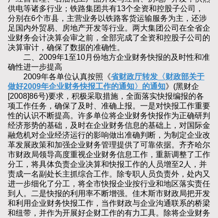
供电等诸多行业；铁路集团共有13个全资和控股子公司，
分别在6个市县，主营业务以铁路客货运输服务为主，还涉
足国内外贸易、房地产开发等行业。两大集团公司在全省企
业财务会计决算会审之前，全部完成了全资和控股子公司的
决算审计，确保了数据的准确性。
二、2009年1至10月份地方企业财务快报的及时性和准
确性进一步提高
2009年各单位认真按照《
省财政厅转发〈财政部关于
做好2009年企业财务快报工作的通知〉的通知
》(黑财企
[2008]86号)要求，积极采取措施，全面落实快报编报的各
项工作任务，确保了及时、准确上报。一是对快报工作重要
性的认识不断提高。许多单位将企业财务快报作为正确研判
经济形势的基础，及时在企业财务信息的基础上，对国际金
融危机对企业经济运行的影响做出准确判断，为制定企业改
革发展政策和加强企业财务管理提供了可靠依据。齐齐哈尔
市财政局领导高度重视企业财务信息工作，重新调整了工作
分工，将具体负责企业决算和快报工作的人员增至2人，并
责成一名副处长主抓综合工作。除专职人员负责外，处内又
进一步细化了分工，将全市快报企业按行业和地区落实责任
到人。二是快报的利用率不断增强。佳木斯市财政局把开发
和利用企业财务快报工作，当作财政与企业沟通联系的桥梁
和纽带，并作为开展好企财工作的有力工具。除将企业财务