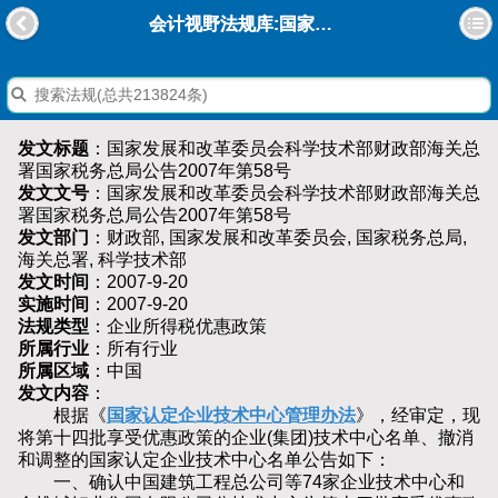
会计视野法规库:国家发展和改革委员会科学技术部财政部海关总署国家税务总局公告2007年第58号
发文标题
：国家发展和改革委员会科学技术部财政部海关总
署国家税务总局公告2007年第58号
发文文号
：国家发展和改革委员会科学技术部财政部海关总
署国家税务总局公告2007年第58号
发文部门
：财政部, 国家发展和改革委员会, 国家税务总局,
海关总署, 科学技术部
发文时间
：2007-9-20
实施时间
：2007-9-20
法规类型
：企业所得税优惠政策
所属行业
：所有行业
所属区域
：中国
发文内容
：
根据《
国家认定企业技术中心管理办法
》，经审定，现
将第十四批享受优惠政策的企业(集团)技术中心名单、撤消
和调整的国家认定企业技术中心名单公告如下：
一、确认中国建筑工程总公司等74家企业技术中心和