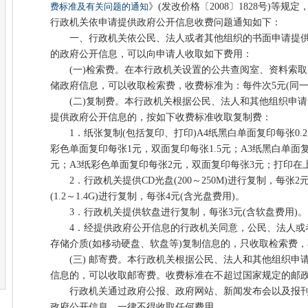
费标准及有关问题的通知
》(发改价格〔2008〕1828号)等
行政机关依申请提供政府公开信息收费问题通知如下：
一、行政机关依公民、法人或者其他组织的书面申请提供
的政府公开信息，可以向申请人收取如下费用：
(一)检索费。在本行政机关设置的公共查阅室、资料索取
储政府信息，可以收取检索费，收费标准为：每件次5元(同一
(二)复制费。本行政机关根据公民、法人和其他组织申请
提供政府公开信息的，按如下收费标准收取复制费：
1．纸张复制(包括复印、打印)A4纸黑白单面复印每张0.2
彩色单面复印每张1元，双面复印每张1.5元；A3纸黑白单面复印
元；A3纸彩色单面复印每张2元，双面复印每张3元；打印在
2．行政机关提供CD光盘(200～250M)进行复制，每张2
(1.2～1.4G)进行复制，每张4元(含光盘费用)。
3．行政机关提供软盘进行复制，每张3元(含软盘费用)。
4．经提供政府公开信息的行政机关同意，公民、法人或
存储介质(如移动硬盘、软盘等)复制信息的，只收取检索费
(三) 邮寄费。本行政机关根据公民、法人和其他组织申
信息的，可以收取邮寄费。收费标准在不超过国家规定的邮
行政机关通过政府公报、政府网站、新闻发布会以及报刊
政府公开信息，一律不得收取任何费用。