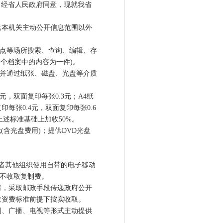
规定，经省人民政府同意，现就我省
本机关主动公开信息范围以外
点等场所搜索、查询、编辑、存
个档案中的内容为一件)。
并通过纸张、磁盘、光盘等介质
元，双面复印每张0.3元；A4纸
每张0.4元，双面复印每张0.6
上述标准基础上加收50%。
元(含光盘费用)；提供DVD光盘
者其他组织使用自带的电子移动
，不收取复制费。
请，采取邮政手段传递政府公开
政资费标准前提下按实收取。
、广播、电视等形式主动提供