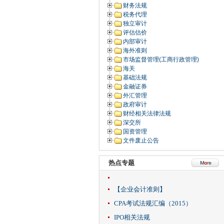
财务法规
税务代理
独立审计
评估估价
内部审计
海外准则
市场监督管理(工商行政管理)
海关
基础法规
金融证券
外汇管理
政府审计
财经相关法律法规
深交所
国资管理
文件废止公告
热点专题
【企业会计准则】
CPA考试法规汇编（2015）
IPO相关法规