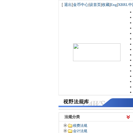
[
退出
]
金币中心
|
设首页
|
收藏
|
Eng
|
XBRL中
法规分类
税费法规
会计法规