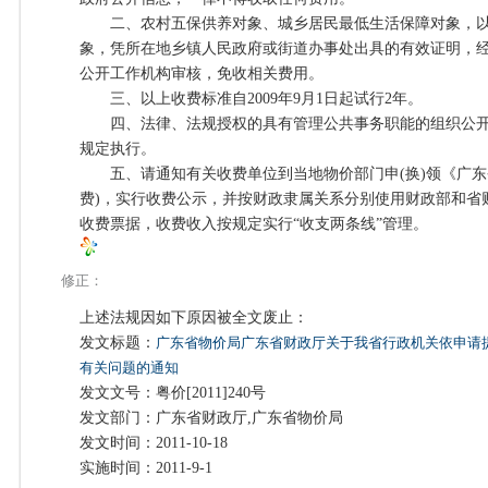
二、农村五保供养对象、城乡居民最低生活保障对象，以
象，凭所在地乡镇人民政府或街道办事处出具的有效证明，
公开工作机构审核，免收相关费用。
三、以上收费标准自2009年9月1日起试行2年。
四、法律、法规授权的具有管理公共事务职能的组织公开
规定执行。
五、请通知有关收费单位到当地物价部门申(换)领《广东
费)，实行收费公示，并按财政隶属关系分别使用财政部和省
收费票据，收费收入按规定实行“收支两条线”管理。
修正：
上述法规因如下原因被全文废止：
发文标题：
广东省物价局广东省财政厅关于我省行政机关依申请
有关问题的通知
发文文号：粤价[2011]240号
发文部门：广东省财政厅,广东省物价局
发文时间：2011-10-18
实施时间：2011-9-1