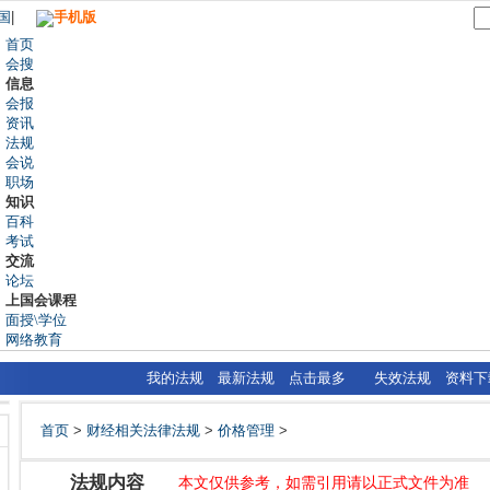
国
|
手机版
首页
会搜
信息
会报
资讯
法规
会说
职场
知识
百科
考试
交流
论坛
上国会课程
面授\学位
网络教育
我的法规
最新法规
点击最多
失效法规
资料下
首页
>
财经相关法律法规
>
价格管理
>
法规内容
本文仅供参考，如需引用请以正式文件为准