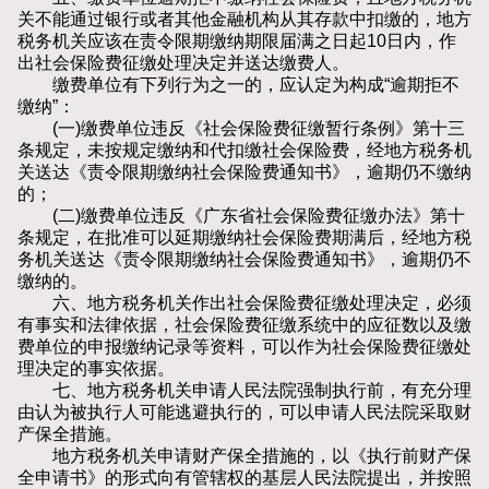
关不能通过银行或者其他金融机构从其存款中扣缴的，地方
税务机关应该在责令限期缴纳期限届满之日起10日内，作
出社会保险费征缴处理决定并送达缴费人。
缴费单位有下列行为之一的，应认定为构成“逾期拒不
缴纳”：
(一)缴费单位违反《社会保险费征缴暂行条例》第十三
条规定，未按规定缴纳和代扣缴社会保险费，经地方税务机
关送达《责令限期缴纳社会保险费通知书》，逾期仍不缴纳
的；
(二)缴费单位违反《广东省社会保险费征缴办法》第十
条规定，在批准可以延期缴纳社会保险费期满后，经地方税
务机关送达《责令限期缴纳社会保险费通知书》，逾期仍不
缴纳的。
六、地方税务机关作出社会保险费征缴处理决定，必须
有事实和法律依据，社会保险费征缴系统中的应征数以及缴
费单位的申报缴纳记录等资料，可以作为社会保险费征缴处
理决定的事实依据。
七、地方税务机关申请人民法院强制执行前，有充分理
由认为被执行人可能逃避执行的，可以申请人民法院采取财
产保全措施。
地方税务机关申请财产保全措施的，以《执行前财产保
全申请书》的形式向有管辖权的基层人民法院提出，并按照