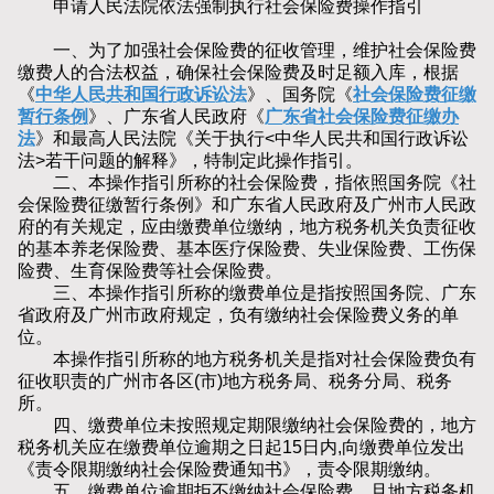
申请人民法院依法强制执行社会保险费操作指引
一、为了加强社会保险费的征收管理，维护社会保险费
缴费人的合法权益，确保社会保险费及时足额入库，根据
《
中华人民共和国行政诉讼法
》、国务院《
社会保险费征缴
暂行条例
》、广东省人民政府《
广东省社会保险费征缴办
法
》和最高人民法院《关于执行<中华人民共和国行政诉讼
法>若干问题的解释》，特制定此操作指引。
二、本操作指引所称的社会保险费，指依照国务院《社
会保险费征缴暂行条例》和广东省人民政府及广州市人民政
府的有关规定，应由缴费单位缴纳，地方税务机关负责征收
的基本养老保险费、基本医疗保险费、失业保险费、工伤保
险费、生育保险费等社会保险费。
三、本操作指引所称的缴费单位是指按照国务院、广东
省政府及广州市政府规定，负有缴纳社会保险费义务的单
位。
本操作指引所称的地方税务机关是指对社会保险费负有
征收职责的广州市各区(市)地方税务局、税务分局、税务
所。
四、缴费单位未按照规定期限缴纳社会保险费的，地方
税务机关应在缴费单位逾期之日起15日内,向缴费单位发出
《责令限期缴纳社会保险费通知书》，责令限期缴纳。
五、缴费单位逾期拒不缴纳社会保险费，且地方税务机