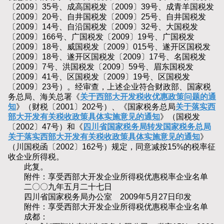
〔2009〕35号、成高国税发〔2009〕39号、成青羊国税发
〔2009〕20号、自井国税发〔2009〕25号、自井国税发
〔2009〕14号、自沿国税发〔2009〕32号、大国税发
〔2009〕166号、广国税发〔2009〕19号、广国税发
〔2009〕18号、威国税发〔2009〕015号、遂开区国税发
〔2009〕18号、遂开区国税发〔2009〕17号、名国税发
〔2009〕7号、洪国税发〔2009〕59号、眉东国税发
〔2009〕41号、区国税发〔2009〕19号、区国税发
〔2009〕23号）。经审查，上述企业符合财政部、国家税
务总局、海关总署《
关于西部大开发税收优惠政策问题的通
知
》（财税〔2001〕202号）、《国家税务总局
关于落实西
部大开发有关税收政策具体实施意见的通知
》（国税发
〔2002〕47号）和《
四川省国家税务局转发国家税务总局
关于落实西部大开发有关税收政策具体实施意见的通知
》
（川国税函〔2002〕162号）规定，同意减按15%的税率征
收企业所得税。
此复。
附件：享受西部大开发企业所得税优惠税率企业名单
二〇〇九年五月二十七日
四川省国家税务局办公室 2009年5月27日印发
附件：享受西部大开发企业所得税优惠税率企业名单
成都：