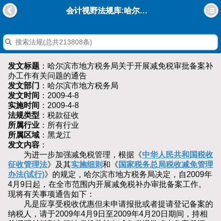
会计视野法规库:哈尔滨市地方税务局关于开展减免税审批备案补办工作有关问题的通告
发文标题
：哈尔滨市地方税务局关于开展减免税审批备案补
办工作有关问题的通告
发文部门
：哈尔滨市地方税务局
发文时间
：2009-4-8
实施时间
：2009-4-8
法规类型
：税款征收
所属行业
：所有行业
所属区域
：黑龙江
发文内容
：
为进一步加强减免税管理，根据《
中华人民共和国税收
征收管理法
》及其
实施细则
和《
国家税务总局税收减免管理
办法(试行)
》的规定，哈尔滨市地方税务局决定，自2009年
4月9日起，在全市范围内开展减免税补办审批备案工作。
现将有关事项通告如下：
凡是应享受税收优惠但未申请报批或者提请登记备案的
纳税人，请于2009年4月9日至2009年4月20日期间，持相