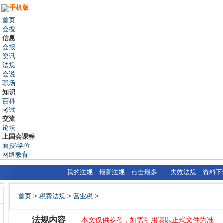
手机版
首页
会搜
信息
会报
资讯
法规
会说
职场
知识
百科
考试
交流
论坛
上国会课程
面授\学位
网络教育
我的法规
最新法规
点击最多
失效法规
资料下
首页
>
税费法规
>
营业税
>
法规内容
本文仅供参考，如需引用请以正式文件为准