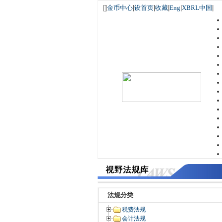
[
]
金币中心
|
设首页
|
收藏
|
Eng
|
XBRL中国
|
法规分类
税费法规
会计法规