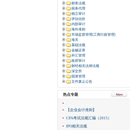
财务法规
税务代理
独立审计
评估估价
内部审计
海外准则
市场监督管理(工商行政管理)
海关
基础法规
金融证券
外汇管理
政府审计
财经相关法律法规
深交所
国资管理
文件废止公告
热点专题
【企业会计准则】
CPA考试法规汇编（2015）
IPO相关法规