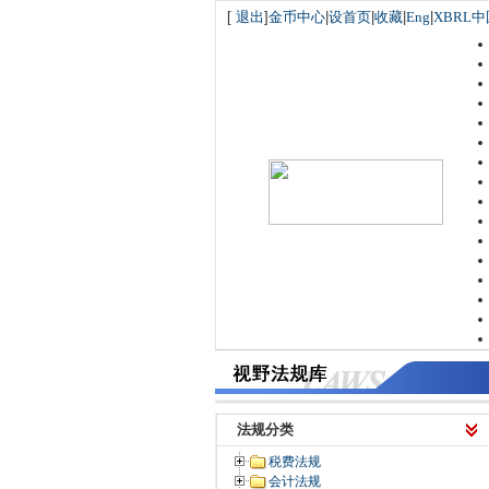
[
退出
]
金币中心
|
设首页
|
收藏
|
Eng
|
XBRL中
法规分类
税费法规
会计法规