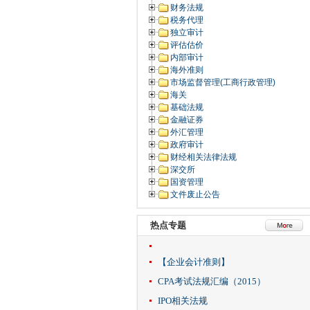
财务法规
税务代理
独立审计
评估估价
内部审计
海外准则
市场监督管理(工商行政管理)
海关
基础法规
金融证券
外汇管理
政府审计
财经相关法律法规
深交所
国资管理
文件废止公告
热点专题
【企业会计准则】
CPA考试法规汇编（2015）
IPO相关法规