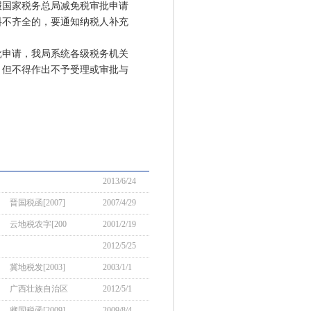
国家税务总局减免税审批申请
料不齐全的，要通知纳税人补充
申请，我局系统各级税务机关
。但不得作出不予受理或审批与
2013/6/24
晋国税函[2007]
2007/4/29
云地税农字[200
2001/2/19
2012/5/25
冀地税发[2003]
2003/1/1
广西壮族自治区
2012/5/1
藏国税函[2009]
2009/8/4