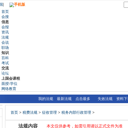
国
|
手机版
首页
会搜
信息
会报
资讯
法规
会说
职场
知识
百科
考试
交流
论坛
上国会课程
面授\学位
网络教育
我的法规
最新法规
点击最多
失效法规
资料下
首页
>
税费法规
>
征收管理
>
税务内部行政管理
>
法规内容
本文仅供参考，如需引用请以正式文件为准