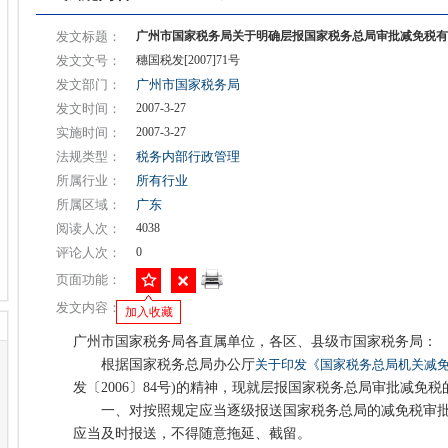
发文标题：
广州市国家税务局关于明确层报国家税务总局审批减免税有
发文文号：
穗国税发[2007]71号
发文部门：
广州市国家税务局
发文时间：
2007-3-27
实施时间：
2007-3-27
法规类型：
税务内部行政管理
所属行业：
所有行业
所属区域：
广东
阅读人次：
4038
评论人次：
0
页面功能：
发文内容：
加入收藏
广州市国家税务局各直属单位，各区、县级市国家税务局：
根据国家税务总局办公厅
关于印发《国家税务总局机关减
发〔2006〕84号)的精神，现就层报国家税务总局审批减免
一、对按照规定应当逐级报送国家税务总局的减免税审批
应当及时报送，不得随意拖延、截留。