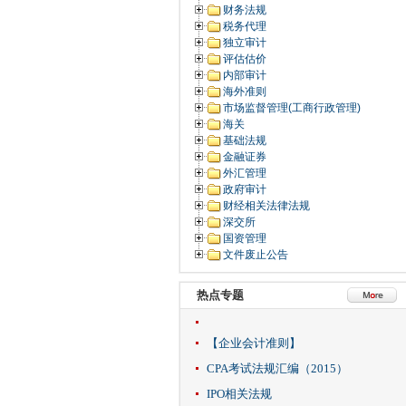
财务法规
税务代理
独立审计
评估估价
内部审计
海外准则
市场监督管理(工商行政管理)
海关
基础法规
金融证券
外汇管理
政府审计
财经相关法律法规
深交所
国资管理
文件废止公告
热点专题
【企业会计准则】
CPA考试法规汇编（2015）
IPO相关法规