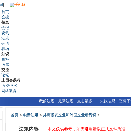
国
|
手机版
首页
会搜
信息
会报
资讯
法规
会说
职场
知识
百科
考试
交流
论坛
上国会课程
面授\学位
网络教育
我的法规
最新法规
点击最多
失效法规
资料下
首页
>
税费法规
>
外商投资企业和外国企业所得税
>
法规内容
本文仅供参考，如需引用请以正式文件为准