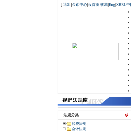
[
退出
]
金币中心
|
设首页
|
收藏
|
Eng
|
XBRL中
法规分类
税费法规
会计法规