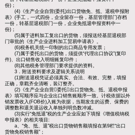
份)；
(4)《生产企业自营(委托)出口货物免、抵、退税申报附
表》(手工，一式四份，企业留存一份，基层管理部门存档
一份，转基层退税部门一份，企业免抵退申报资料中一
份)；
(5)属于进料加工复出口的货物，须报送经基层退税部
门审批的《生产企业进料加工贸易申请表》。
(6)税务机关统一印制的出口商品专用发票；
(7)属于委托出口的货物，须提供“代理出口协议”(复印
件)、出口销售收入明细账复印件；
(8)其他税务管理部门要求提供的资料。
3．附送资料要求及逻辑关系说明
(1)附送退税凭证必须真实、合法、有效、完整，填报
正确，章戳齐全清晰，装订整齐。
(2)《生产企业自营委托出口货物免、抵、退税申报
表》填写顺序应与企业出口销售账顺序一致。计税依据以外
销发票收入(FOB价)入账为依据，当期发生的运费、保费的
调整数和退关退运收入单独列明负数冲减。
(3)实行“免抵退”税的生产企业应如下填报《增值税纳税
申报表》的相关项目:
a、“免、抵、退”税出口货物销售额填报在第9栏“出口
货物免税销售额”；