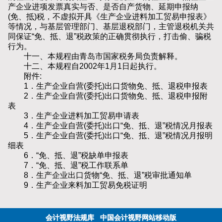
产企业进项发票真实与否、是否自产货物、延期申报纳
(免、抵)税，不虚拟开具《生产企业进料加工贸易申报表》
等情况，与基层管理部门、基层退税部门，主管退税机关共
同保证“免、抵、退”税政策的正确贯彻执行，打击偷、骗税
行为。
十一、本规程由青岛市国家税务局负责解释。
十二、本规程自2002年1月1日起执行。
附件:
1．生产企业自营(委托)出口货物免、抵、退税申报表
2．生产企业自营(委托)出口货物免、抵、退税申报附
表
3．生产企业进料加工贸易申请表
4．生产企业自营(委托)出口“免、抵、退”税情况月报表
5．生产企业自营(委托)出口“免、抵、退”税情况月报明
细表
6．“免、抵、退”税缺单申报表
7．“免、抵、退”税工作联系单
8．生产企业出口货物“免、抵、退”税审批通知单
9．生产企业来料加工贸易免税证明
会计视野法规库
中国会计视野网站移动版