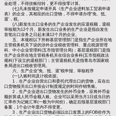
金处理，不得挂账结转，更不得按零计算。
(七)凡未按规定申请开具《生产企业进料加工贸易申请
表》的企业，其相应的出口货物，不得申请办理“免、抵、
退’，税。
(八)新发生出口业务的生产企业发生的应退税额，退税
审核期为12个月。新发生出口业务的生产企业是指自发生
首笔出口业务之日起未满12个月的企业。
五、本规程以下所称基层管理部门是指生产企业所在地
主管税务机关下设的涉外企业税收管理科、重点税源管理
科、中小企业管理科(五市指管理分局)；基层退税部门是指
生产企业所在地主管税务机关在综合业务科(五市指税政法
规科)下设立的退税部门；主管退税机关是指青岛市国家税
务局进出口税收管理局。
六、生产企业“免、抵、退”税申报、审核程序
(一)入账时间及计税依据。
1．生产企业自营出口和委托代理出口的货物，应在出
口货物报关出口并按会计制度规定的时间作销售账。
2．生产企业进出口货物发生的外币业务，应将外币金
额折算成人民币金额入账。企业可以采用当月1日或当日的
汇率作为记账汇率(一般为中间价)，确定后报基层退税部门
备案，1个会计年度内不得变更。
3．生产企业出口货物必须以出口发票上的FOB价作为