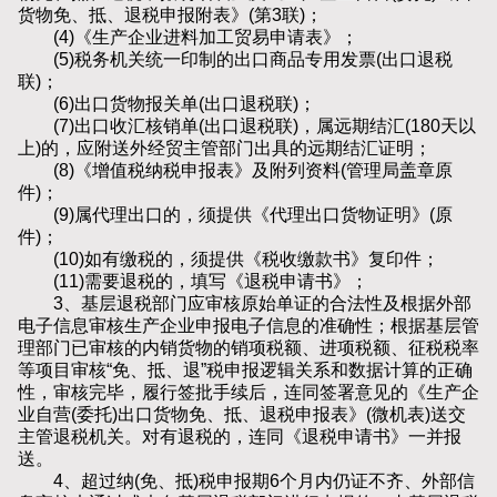
货物免、抵、退税申报附表》(第3联)；
(4)《生产企业进料加工贸易申请表》；
(5)税务机关统一印制的出口商品专用发票(出口退税
联)；
(6)出口货物报关单(出口退税联)；
(7)出口收汇核销单(出口退税联)，属远期结汇(180天以
上)的，应附送外经贸主管部门出具的远期结汇证明；
(8)《增值税纳税申报表》及附列资料(管理局盖章原
件)；
(9)属代理出口的，须提供《代理出口货物证明》(原
件)；
(10)如有缴税的，须提供《税收缴款书》复印件；
(11)需要退税的，填写《退税申请书》；
3、基层退税部门应审核原始单证的合法性及根据外部
电子信息审核生产企业申报电子信息的准确性；根据基层管
理部门已审核的内销货物的销项税额、进项税额、征税税率
等项目审核“免、抵、退”税申报逻辑关系和数据计算的正确
性，审核完毕，履行签批手续后，连同签署意见的《生产企
业自营(委托)出口货物免、抵、退税申报表》(微机表)送交
主管退税机关。对有退税的，连同《退税申请书》一并报
送。
4、超过纳(免、抵)税申报期6个月内仍证不齐、外部信