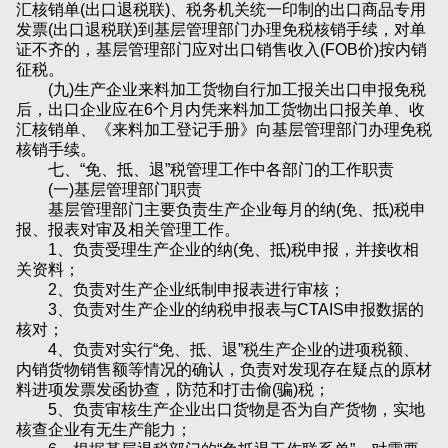
汇核销单(出口退税联)、税务机关统一印制的出口商品专用
发票(出口退税联)到基层管理部门办理免税核销手续，对单
证不齐的，基层管理部门应对出口销售收入(FOB价)按内销
征税。
(九)生产企业来料加工货物自行加工报关出口申报免税
后，出口企业应在6个月内凭来料加工货物出口报关单、收
汇核销单、《来料加工登记手册》向基层管理部门办理免税
核销手续。
七、“免、抵、退”税管理工作中各部门的工作职责
(一)基层管理部门职责
基层管理部门主要负责生产企业每月的纳(免、抵)税申
报、报表对审及相关管理工作。
1、负责受理生产企业的纳(免、抵)税申报，并接收相
关资料；
2、负责对生产企业纸制申报表进行审核；
3、负责对生产企业的纳税申报表与CTAIS申报数据的
核对；
4、负责对实行“免、抵、退”税生产企业的进项税额、
内销货物销售额等情况的确认，负责对发现存在疑点的原材
料进项发票发函协查，防范和打击偷(骗)税；
5、负责审核生产企业出口货物是否为自产货物，实地
核查企业有无生产能力；