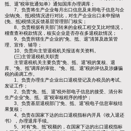
抵、退”税审批通知单》通知国库办理调库；
7、负责将生产企业每月出口信息及未用电子信息与企
业纳(免、抵)税情况进行对比，对生产企业出口未申报纳
(免、抵)税情况反馈基层管理部门核实；
8、负责根据有关部门转来的金税工程交叉比对情况，
稽查查补税款情况，核实企业是否存在多退税款情况；
9、负责所辖生产企业的“免、抵、退”清算及政策管
理、宣传、辅导；
10、负责向主管退税机关报送有关资料。
(三)主管退税机关职责
主管退税机关主要负责“免、抵、退”税的复核、退
库、“免、抵”调库的审批、“免、抵、退”税的评估及涉嫌骗
税的函调工作。
1、负责办理生产企业出口退税登记及办税员的考试、
发证工作；
2、负责“免、抵、退”税外部电子信息的接受、清分和
生产企业“免、抵、退”税审核程序的维护；
3、负责基层退税部门“免、抵、退”税电子信息审核结
果复核；
4、负责在国家下达的出口退税指标内开具《收入退还
书》，办理退库手续。
5、对有“免、抵”税额的，在国家下达的出口退税指标