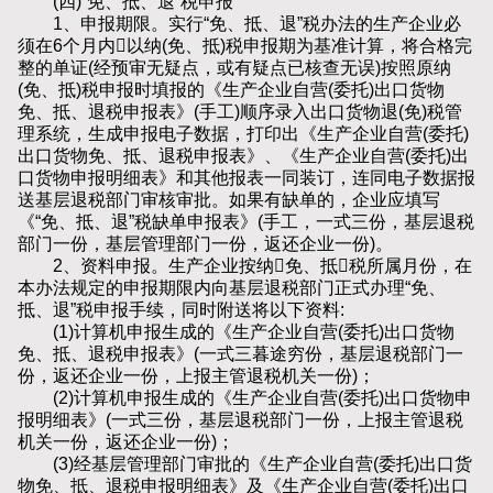
(四)“免、抵、退”税申报
1、申报期限。实行“免、抵、退”税办法的生产企业必
须在6个月内以纳(免、抵)税申报期为基准计算，将合格完
整的单证(经预审无疑点，或有疑点已核查无误)按照原纳
(免、抵)税申报时填报的《生产企业自营(委托)出口货物
免、抵、退税申报表》(手工)顺序录入出口货物退(免)税管
理系统，生成申报电子数据，打印出《生产企业自营(委托)
出口货物免、抵、退税申报表》、《生产企业自营(委托)出
口货物申报明细表》和其他报表一同装订，连同电子数据报
送基层退税部门审核审批。如果有缺单的，企业应填写
《“免、抵、退”税缺单申报表》(手工，一式三份，基层退税
部门一份，基层管理部门一份，返还企业一份)。
2、资料申报。生产企业按纳免、抵税所属月份，在
本办法规定的申报期限内向基层退税部门正式办理“免、
抵、退”税申报手续，同时附送将以下资料:
(1)计算机申报生成的《生产企业自营(委托)出口货物
免、抵、退税申报表》(一式三暮途穷份，基层退税部门一
份，返还企业一份，上报主管退税机关一份)；
(2)计算机申报生成的《生产企业自营(委托)出口货物申
报明细表》(一式三份，基层退税部门一份，上报主管退税
机关一份，返还企业一份)；
(3)经基层管理部门审批的《生产企业自营(委托)出口货
物免、抵、退税申报明细表》及《生产企业自营(委托)出口