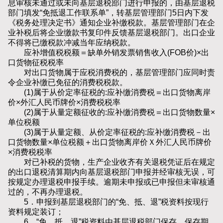
息审核未通过或未向基层退税部门进行申报的，由基层退税
部门填发“免抵退工作联系单”，转基层管理部门5日内下发
《税务处理决定书》通知企业补缴税款。基层管理部门在企
业补税后将企业缴款书复印件反馈基层退税部门。出口企业
不得将已缴税款冲减当年应纳税款。
应补增值税税额＝缺单外销发票销售收入(FOB价)×出
口货物征税税率
对出口货物属于应税消费税的，基层管理部门应同时责
令企业补缴已免征的消费税税款。
(1)属于从价定率征税的:应补缴消费税＝出口货物离岸
价×外汇人民币牌价×消费税税率
(2)属于从量定额征收的:应补缴消费税＝出口货物数量×
单位税额
(3)属于从量定额、从价定率征税的:应补缴消费税－出
口货物数量×单位税额＋出口货物离岸价Ｘ外汇人民币牌价
×消费税税率
对已补税的货物，生产企业收齐有关退税凭证后在规定
的出口退税清算期内向基层退税部门申报并经审核无误，可
按规定办理退税申报手续。逾期未申报或已申报但未审核通
过的，不再办理退税。
5．申报到基层退税部门的“免、抵、退”税资料按现行
资料规定装订；
6．“免、抵、退”税资料由基层退税部门保存，保存期