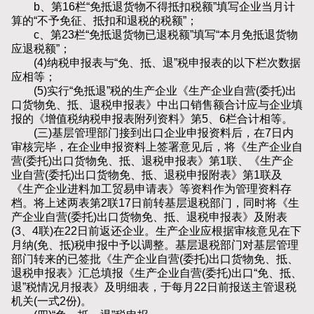
b、第16栏“免抵退货物不得抵扣税额”填写企业当月计
算的“不予免征、抵扣和退税的税额”；
c、第23栏“免抵退货物已退税额”填写“本月免抵退货物
应退税额”；
(4)纳税申报表与“免、抵、退”税申报表的以下栏次数据
应相等；
(5)实行“免抵退”税的生产企业《生产企业自营(委托)出
口货物免、抵、退税申报表》中出口销售额合计应与企业填
报的《增值税纳税申报表附列资料》第5、6栏合计相等。
(三)基层管理部门接到出口企业申报资料后，在7日内
审核完毕，在企业申报资料上签署意见后，将《生产企业自
营(委托)出口货物免、抵、退税申报表》第1联、《生产企
业自营(委托)出口货物免、抵、退税申报附表》第1联及
《生产企业进料加工贸易申请表》等资料作为管理资料存
档。将上述两表第2联17日前转基层退税部门，同时将《生
产企业自营(委托)出口货物免、抵、退税申报表》及附表
(3、4联)在22日前返还企业。生产企业应根据审核意见在下
月纳(免、抵)税申报中予以调整。基层退税部门对基层管理
部门转来的已签批《生产企业自营(委托)出口货物免、抵、
退税申报表》汇总填报《生产企业自营(委托)出口“免、抵、
退”税情况月报表》及明细表，于每月22日前报送主管退税
机关(一式2份)。