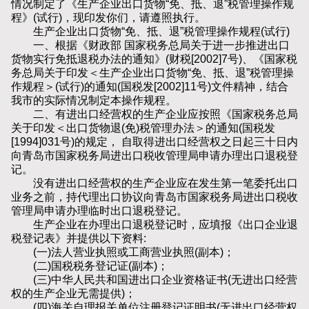
情况制定了《生产企业出口货物“免、抵、退”税管理操作规
程》(试行)，现印发你们，请遵照执行。
生产企业出口货物“免、抵、退”税管理操作规程(试行)
一、根据《财政部 国家税务总局关于进一步推进出口
货物实行免抵退税办法的通知》(财税[2002]7号)、《国家税
务总局关于印发＜生产企业出口货物“免、抵、退”税管理操
作规程＞(试行)的通知(国税发[2002]11号)文件精神，结合
我市的实际情况制定本操作规程。
二、有进出口经营权的生产企业应按照《国家税务总局
关于印发＜出口货物退(免)税管理办法＞的通知(国税发
[1994]031号)的规定， 自取得进出口经营权之日起三十日内
向青岛市国家税务局进出口税收管理局申请办理出口退税登
记。
没有进出口经营权的生产企业应在发生第一笔委托出口
业务之前，持代理出口协议向青岛市国家税务局进出口税收
管理局申请办理临时出口退税登记。
生产企业在办理出口退税登记时，应填报《出口企业退
税登记表》并提供以下资料:
(一)法人营业执照或工商营业执照(副本)；
(二)国税税务登记证(副本)；
(三)中华人民共和国进出口企业资格证书(无进出口经营
权的生产企业无需提供)；
(四)海关自理报关单位注册登记证明书(无进出口经营权