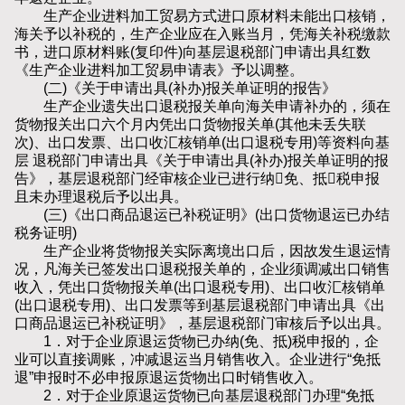
生产企业进料加工贸易方式进口原材料未能出口核销，
海关予以补税的，生产企业应在入账当月，凭海关补税缴款
书，进口原材料账(复印件)向基层退税部门申请出具红数
《生产企业进料加工贸易申请表》予以调整。
(二)《关于申请出具(补办)报关单证明的报告》
生产企业遗失出口退税报关单向海关申请补办的，须在
货物报关出口六个月内凭出口货物报关单(其他未丢失联
次)、出口发票、出口收汇核销单(出口退税专用)等资料向基
层 退税部门申请出具《关于申请出具(补办)报关单证明的报
告》，基层退税部门经审核企业已进行纳免、抵税申报
且未办理退税后予以出具。
(三)《出口商品退运已补税证明》(出口货物退运已办结
税务证明)
生产企业将货物报关实际离境出口后，因故发生退运情
况，凡海关已签发出口退税报关单的，企业须调减出口销售
收入，凭出口货物报关单(出口退税专用)、出口收汇核销单
(出口退税专用)、出口发票等到基层退税部门申请出具《出
口商品退运已补税证明》，基层退税部门审核后予以出具。
1．对于企业原退运货物已办纳(免、抵)税申报的，企
业可以直接调账，冲减退运当月销售收入。企业进行“免抵
退”申报时不必申报原退运货物出口时销售收入。
2．对于企业原退运货物已向基层退税部门办理“免抵