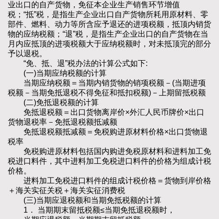
业出口的自产货物，免征本企业生产销售环节增值
税；“抵”税，是指生产企业出口自产货物所耗用原材料、零
部件、燃料、动力等所含应予退还的进项税额，抵顶内销货
物的应纳税额；“退”税，是指生产企业出口的自产货物在当
月内应抵顶的进项税额大于应纳税额时，对未抵顶完的部分
予以退税。
“免、抵、退”税办法的计算公式如下:
(一)当期应纳税额的计算
当期应纳税额＝当期内销货物的销项税额－(当期进项
税额－当期免抵退税不得免征和抵扣税额)－上期留抵税额
(二)免抵退税额的计算
免抵退税额＝出口货物离岸价×外汇人民币牌价×出口
货物退税率－免抵退税额抵减额
免抵退税额抵减额＝免税购进原材料价格×出口货物退
税率
免税购进原材料包括国内购进免税原材料和进料加工免
税进口料件，其中进料加工免税进口料件的价格为组成计税
价格。
进料加工免税进口料件的组成计税价格＝货物到岸价格
＋海关实征关税＋海关实征消费税
(三)当期应退税额和当期免抵税额的计算
1． 当期期末留抵税额≤当期免抵退税额时，