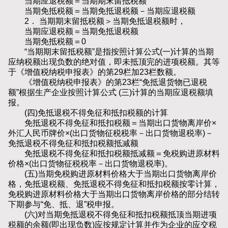
当期应退税额＝当期期末留抵税额
当期免抵税额＝当期免抵退税额－当期应退税额
2． 当期期末留抵税额＞当期免抵退税额时，
当期应退税额＝当期免抵退税额
当期免抵税额＝0
“当期期末留抵税额”是指按照计算公式(一)计算的当期
应纳税额出现负数的绝对值，即未抵顶完的进项税额。其等
于《增值税纳税申报表》的第29栏加23栏数额。
《增值税纳税申报表》的第23栏“免抵退货物已退税
额”根据生产企业按照计算公式 (三)计算的当期应退税额填
报。
(四)免抵退税不得免征和抵扣税额的计算
免抵退税不得免征和抵扣税额＝当期出口货物离岸价×
外汇人民币牌价×(出口货物征税税率－出口货物退税率)－
免抵退税不得免征和抵扣税额抵减额
免抵退税不得免征和抵扣税额抵减额＝免税购进原材料
价格×(出口货物征税税率－出口货物退税率)。
(五)当期免税购进原材料价格大于当期出口货物离岸价
格，免抵退税额、免抵退税不得免征和抵扣税额按零计算，
免税购进原材料价格大于当期出口货物离岸价格的部分结转
下期参与“免、抵、退”税申报。
(六)对当期免抵退税不得免征和抵扣税额抵顶当期进项
税额的余额(即出现负数)应按规定计算并作为企业的应交税