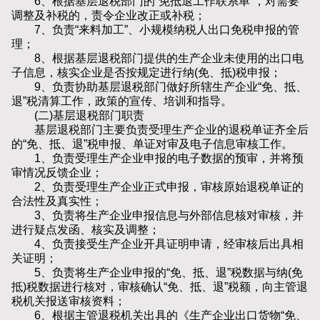
6、根据基层退税部门的“免抵退工作联系单”，对需要
调整及补税的，责令企业改正或补税；
7、负责“来料加工”、小规模纳税人出口免税申报的管
理；
8、根据基层退税部门提供的生产企业未使用的出口电
子信息，核实企业是否按规定进行纳(免、抵)税申报；
9、负责协助基层退税部门做好所辖生产企业“免、抵、
退”税清算工作，政策的宣传、培训和指导。
(二)基层退税部门职责
基层退税部门主要负责受理生产企业的退税单证齐全后
的“免、抵、退”税申报、单证对审及电子信息审核工作。
1、负责受理生产企业申报的电子数据的预审，并将预
审情况反馈企业；
2、负责受理生产企业正式申报，审核原始退税单证的
合法性及真实性；
3、负责将生产企业申报信息与外部信息核对审核，并
进行疑点发函、核实及调整；
4、负责接受生产企业开具证明申请，经审核后出具相
关证明；
5、负责将生产企业申报的“免、抵、退”税数据与纳(免
抵)税数据进行核对，审核确认“免、抵、退”税额，向主管退
税机关报送审核资料；
6、根据主管退税机关出具的《生产企业出口货物“免、