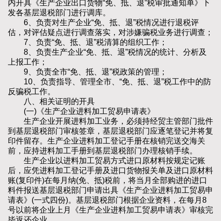
内开具《生产企业出口货物“免、抵、退”税审批通知单》下
发各基层退税部门进行调库。
6、负责对生产企业“免、抵、退”税情况进行退税评
估，对评估疑点进行调查落实，对涉嫌骗税业务进行调查；
7、负责“免、抵、退”税清算的组织工作；
8、负责生产企业“免、抵、退”税情况的统计、分析及
上报工作；
9、负责全市“免、抵、退”税政策的管理；
10、负责指导、管理全市、“免、抵、退”税工作中的防
反骗税工作。
八、相关证明的开具
(一)《生产企业进料加工贸易申请表》
生产企业开展进料加工业务，必须持经贸主管部门批件
到基层退税部门审核签章，基层退税部门应逐笔登记并将复
印件留存。生产企业进料加工登记手册在核销完送交海关
前，应持进料加工手册到基层退税部门办理核销手续。
生产企业以进料加工贸易方式进口原材料按规定记账
后，应凭进料加工登记手册及进口货物报关单及进口原材料
账(复印件)在每月纳(免、抵)税前，将当月全部购进的进口
料件报送基层退税部门申请出具《生产企业进料加工贸易申
请表》(一式四份)。基层退税部门根据企业资料，在每月8
号以前将企业上月《生产企业进料加工贸易申请表》审核完
毕返还企业。