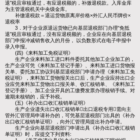
退”税且审核通过，有应退税额的，补缴退税款。入库金库
为主管退税机关中央级金库。
补缴退税款＝退运货物原离岸价格×外汇人民币牌价×
退税率
3．对于企业原退运货物已向基层退税部门办理“免抵
退”税且审核通过，没有应退税额的，企业应在向基层退税
部门申报冲减销售收入的月份， 以负数形式在电子申报中
录入申报。
(四)《来料加工免税证明》
生产企业来料加工进口料件委托其他加工企业加工的，
生产企业可凭《来料加工登记手册》、来料加工进口货物报
关单、委托加工协议到基层退税部门申请办理《来料加工免
税证明》，来料加工货物报关出口后，生产企业应持出口企
业应凭来料加工货物出口报关单、收汇核销单、《来料加工
登记手册》、加工企业开具的工缴费发票办理核销手续。对
逾期未核销的，应予补税。
(五)《补办出口收汇核销单证明》
生产企业遗失出口收汇核销单出口退税专用需向主
管外汇管理局申请补办的，可凭基层退税部门出具的《补办
出口收汇核销单证明》，向外汇管理局提出补办申请。
生产企业向基层退税部门申请出具《补办出口收汇核销
单证明》时，应提交下列资料: