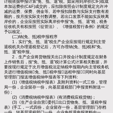
计税依据申报计算“免、抵、退”税。如采用到岸价(CIF)或成
本加运费价(C&F)成交的，应扣除按照会计制度规定允许冲
减的运费、保费、佣金等。若申报扣除数与实际支付数有差
额的，按月按实际支付数调整。若出口发票不能如实反映离
岸价的，企业应按照实际离岸价申报“免、抵、退”税，税务
征收机关有权按照《征管法》、《增值税暂行条例》的规定
予以核定。
(二)纳(免、抵)税申报程序
1．实行“免、抵、退”税生产企业应按现行规定到主管
退税机关办理退税登记后，方可办理纳(免、抵)税和“免、
抵、退”税申报。
2．生产企业将货物报关出口并按会计制度规定在财务
上作销售后，按“免、抵、退”税计算公式计算相关数据，并
要按现行规定于次月增值税法定纳税申报期内向主管税务机
关进行增值税纳免、抵税申报远程申报，同时向基层
管理部门报送增值税纳申报表等下列资料:
(1)《增值税纳税申报表》及附列资料(一式三份，管理
局一份，企业留存一份，向基层退税部门申报资料附送一
份)；
(2)《消费税纳税申报表》(有消费税应税货物)；
(3)《生产企业自营委托出口货物免、抵、退税申报
表》(手工，一式四份，企业留存一份，基层管理部门存档
一份，转基层退税部门一份，企业免抵退申报资料中一