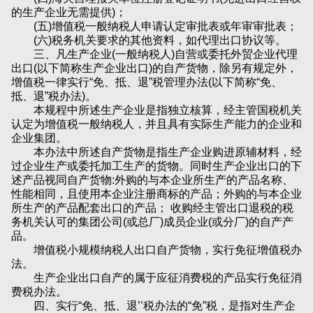
的生产企业无需提供)；
(五)增值税一般纳税人申请认定审批表或年审审批表；
(六)税务机关要求的其他资料，如代理出口协议等。
三、凡生产企业(一般纳税人)自营或委托外贸企业代理
出口(以下简称生产企业出口)的自产货物，除另有规定外，
增值税一律实行“免、抵、退”税管理办法(以下简称“免、
抵、退”税办法)。
本规程中所述生产企业是指独立核算，经主管国税机关
认定为增值税一般纳税人，并且具有实际生产能力的企业和
企业集团。
本办法中所述自产货物是指生产企业购进原辅材料，经
过企业生产或委托加工生产的货物。同时生产企业出口的下
述产品视同自产货物:外购的与本企业所生产的产品名称、
性能相同，且使用本企业注册商标的产品；外购的与本企业
所生产的产品配套出口的产品； 收购经主管出口退税的税
务机关认可的集团公司(或总厂)成员企业(或分厂)的自产产
品。
增值税小规模纳税人出口自产货物，实行免征增值税办
法。
生产企业出口自产的属于应征消费税的产品实行免征消
费税办法。
四、实行“免、抵、退’’税办法的“免”税，是指对生产企