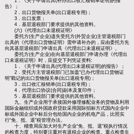
1．《关于申请出具(补办出口收汇核销单证明)的报
告》；
2．出口货物报关单(出口退税专用)；
3．出口发票；
4．基层退税部门要求提供的其他资料。
(六)《代理出口未退税证明》
委托方(生产企业)遗失受托方(外贸企业)主管退税部门
出具的《代理出口货物证明》需申请补办的，应由委托方先
向其基层退税部门申请出具《代理出口未退税证明》。
委托方(生产企业)在向基层退税部门申请办理《代理出
口未退税证明》时，应提交下列凭证资料:
1．《关于申请出具(代理出口未退税证明)的报告》；
2．受托方主管退税部门已加盖“已办代理出口货物证
明”戳记的出口货物报关单(出口退税专用)；
3．出口收汇核销单(出口退税专用)；
4．代理出口协议(合同)副本及复印件；
5．基层退税部门要求提供的其他资料。
九、生产企业用于承接国外修理修配业务的货物及利用
国际金融组织或外国政府贷款采用国际招标方式国内企业中
标或外国企业中标后分包给国内企业的机电产品，比照实
行“免、抵、退”税管理办法。
十、稽查局应加大对生产企业“免、抵、退”税执行情况
的检查力度，特别要注重对有退税企业的检查。重点检查生