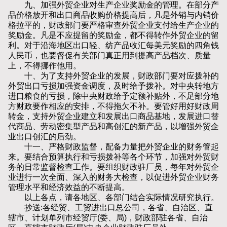
九、加强外贸企业对生产企业奖励金的管理。在部分产
品价格放开和出口商品收购价格提高后，凡是外销与内销价
格拉平的，财政部门要严格审查外贸企业支付给生产企业的
奖励金。凡是不应提留的奖励金，都不得转作外贸企业的留
利。对于沿海地区出口轻、纺产品收汇每美元奖励的四角钱
人民币，也要督促有关部门真正用到提高产品档次、质量
上，不得挪作他用。
十、为了支持外贸企业的发展，财政部门要对应拨补的
外贸出口亏损加强资金调度，及时给予拨补。对中央转地方
进口粮食的亏损，除中央财政给予定额补贴外，不足部分地
方财政要作相应的安排，不得拖欠不补。要管好用好财政周
转金，支持外贸企业建立和发展出口商品基地，发展进口替
代商品、劳动密集型产品和高创汇的新产品，以增强外贸企
业出口创汇的后劲。
十一、严格财政监督，配备力量把外贸企业的财务管起
来。要结合预算执行和亏损拨补等各个环节，加强对外贸财
务的日常监督检查工作。要组织财政驻厂员，每年对外贸企
业进行一次全面、深入的财务大检查，以促进外贸企业财务
管理水平和经济效益的不断提高。
以上各点，请各地区、各部门结合实际情况研究执行。
抄送:各经贸、工贸进出口总公司，各省、自治区、直
辖市、计划单列市经贸厅(委、局)，财政部驻各省、自治