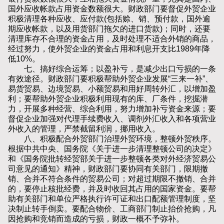
国外应收帐款占用资金数额很大。财政部门要督促外贸企业
积极清理各种应收、应付款(包括赊、销、预付款，国外逾
期应收帐款，以及用货部门拖欠的进口货款)；同时，还要
清理库存不合理的资金占用，及时处理不适合外销的商品，
经过努力，使外贸企业的资金占用和利息开支比1989年降
低10%。
七、搞好综合运筹；以盈补亏，是减少出口亏损的一条
有效途径。财政部门要积极帮助外贸企业发展“三来一补”、
易货贸易、边境贸易、小额贸易和用好周转外汇，以增加盈
利；要帮助外贸企业积极利用现有的库、厂条件，挖掘潜
力，开展多种经营、综合利用，努力增加补亏资金来源；要
督促企业加强对代理手续费收入、调剂外汇收入和各项营业
外收入的管理，严禁截留利润，挪用收入。
八、积极配合外贸部门治理外贸环境，整顿外贸秩序。
根据中共中央、国务院《关于进一步清理整顿公司的决定》
和《国务院批转经贸部关于进一步整顿各类对外经济贸易公
司意见的通知》精神，财政部门要协同有关部门，限期撤
销、合并不符合条件的贸易公司；对超过期限不撤销、合并
的，要停止核批经费，并及时收回其占用的国家资金。要帮
助有关部门和单位严格执行许可证和出口配额管理制度，坚
决制止转手倒卖。要配合物价、工商部门制止抬价抢购，凡
因抢购和竞销而造成的亏损，财政一概不予弥补。