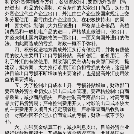
制”的外贸体制改革方针，各级财政部门要协助外贸部门搞
好进出口商品的代理制。对有条件的大宗出口商品，实行由
外贸企业代生产企业出口，外汇由生产企业按国家规定上交
和分配使用，盈亏由生产企业自负。在积极扶持出口的同
时，要协助计划部门大力压缩进口，严格禁止奢侈品、高档
消费品和一般机电产品的进口，严格禁止假进口、假出口，
并坚决制止国内紧缺物资一面出口、一面又向国外进口的做
法。由此而造成的亏损，财政一概不予弥补。
四、积极促进地方留成外汇实行有偿使用，并将有偿使
用的收入主要用于出口亏损补贴。高价创汇、低价用汇，不
利于外汇的有效使用。财政部门要主动与有关部门研究，提
建议，拟方案，大力推行谁用汇谁负担亏损的办法，这是解
决目前出口亏损不断增加的主要途径，也是提高外汇使用效
益的重要措施。
五、为了控制出口成本上升、亏损补贴增加，财政部门
要帮助外贸企业切实加强出口成本管理。要严格控制出口商
品质量，减少商品损失；严格控制高亏商品出口，对高亏商
品实行易货贸易；严格控制费用开支，对影响出口成本较大
的主要费用开支项目实行定额管理；严格审查商品收购加
价，对那些因不合理加价而造成的亏损，财政一概不予弥
补。
六、加强资金结算工作，减少利息支出。目前外贸企业
银行贷款数额很大，互相拖欠资金情况严重，尤其是国内、