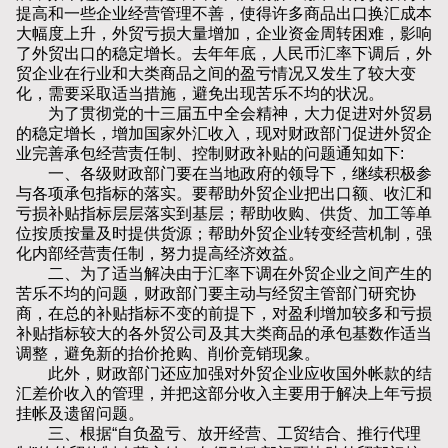
提高和一些企业经营管理不善，使得许多商品出口换汇成本
大幅度上升，外贸亏损大量增加，企业资金周转困难，影响
了外贸出口的稳定增长。去年年底，人民币汇率下调后，外
贸企业在行业和大类商品之间的盈亏情况又发生了较大变
化，需要采取适当措施，避免出现苦乐不均的状况。
为了贯彻党的十三届五中全会精神，大力促进对外贸易
的稳定增长，增加国家外汇收入，现对财政部门促进外贸企
业完善承包经营责任制、控制财政补贴的问题通知如下:
一、各级财政部门要在当地政府的领导下，继续积极参
与各项承包指标的落实。要帮助外贸企业把出口额、收汇和
亏损补贴指标层层落实到基层；帮助收购、供货、加工等单
位按质按量及时提供货源；帮助外贸企业转变经营机制，强
化内部经营责任制，努力提高经济效益。
二、为了适当解决由于汇率下调在外贸企业之间产生的
苦乐不均的问题，财政部门要主动与经贸主管部门研究协
商，在总的补贴指标不变的前提下，对盈利增加较多和亏损
补贴指标较大的各外贸公司及其大类商品的承包基数作适当
调整，避免新的抬价抢购、削价竞销现象。
此外，财政部门还应加强对外贸企业应收国外帐款的结
汇差价收入的管理，并把这部分收入主要用于解决上年亏损
挂帐及遗留问题。
三、根据“自负盈亏、放开经营、工贸结合、推行代理