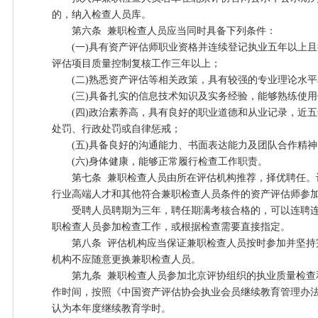
的，纳入检查人员库。
第六条 兼职检查人员应当同时具备下列条件：
(一)具有资产评估师职业资格并连续登记执业五年以上且
评估项目质量控制复核工作三年以上；
(二)熟悉资产评估等相关政策，具有较强的专业理论水平
(三)具备扎实的信息技术知识及实务经验，能够熟练使用
(四)政治素养高，具有良好的职业道德和从业记录，近五
处罚、行政处罚或自律惩戒；
(五)具备良好的沟通能力、书面表达能力及团队合作精神
(六)身体健康，能够正常履行检查工作职责。
第七条 兼职检查人员由所在评估机构推荐，择优聘任。
行业高端人才和其他符合兼职检查人员条件的资产评估师参
受聘人员聘期为三年，聘任期满考核合格的，可以连聘连
职检查人员参加检查工作，或根据检查需要直接指定。
第八条 评估机构应当保证兼职检查人员按时参加并坚持
机构不应随意更换兼职检查人员。
第九条 兼职检查人员参加北京评协组织的执业质量检查和
作时间，按照《中国资产评估协会执业会员继续教育管理办
认为本年度继续教育学时。