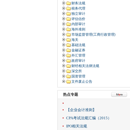
财务法规
税务代理
独立审计
评估估价
内部审计
海外准则
市场监督管理(工商行政管理)
海关
基础法规
金融证券
外汇管理
政府审计
财经相关法律法规
深交所
国资管理
文件废止公告
热点专题
【企业会计准则】
CPA考试法规汇编（2015）
IPO相关法规