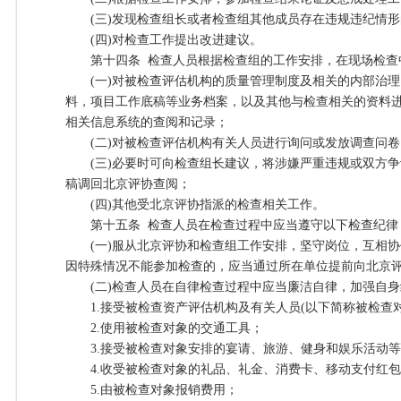
(三)发现检查组长或者检查组其他成员存在违规违纪情形
(四)对检查工作提出改进建议。
第十四条 检查人员根据检查组的工作安排，在现场检查
(一)对被检查评估机构的质量管理制度及相关的内部治理
料，项目工作底稿等业务档案，以及其他与检查相关的资料
相关信息系统的查阅和记录；
(二)对被检查评估机构有关人员进行询问或发放调查问卷
(三)必要时可向检查组长建议，将涉嫌严重违规或双方争
稿调回北京评协查阅；
(四)其他受北京评协指派的检查相关工作。
第十五条 检查人员在检查过程中应当遵守以下检查纪律
(一)服从北京评协和检查组工作安排，坚守岗位，互相协
因特殊情况不能参加检查的，应当通过所在单位提前向北京
(二)检查人员在自律检查过程中应当廉洁自律，加强自身
1.接受被检查资产评估机构及有关人员(以下简称被检查对
2.使用被检查对象的交通工具；
3.接受被检查对象安排的宴请、旅游、健身和娱乐活动等
4.收受被检查对象的礼品、礼金、消费卡、移动支付红包
5.由被检查对象报销费用；