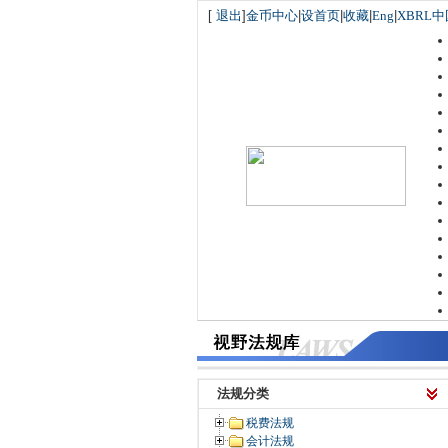
[
退出
]
金币中心
|
设首页
|
收藏
|
Eng
|
XBRL中
法规分类
税费法规
会计法规