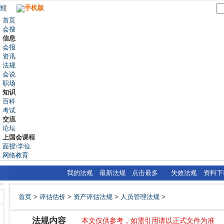
国
|
手机版
首页
会搜
信息
会报
资讯
法规
会说
职场
知识
百科
考试
交流
论坛
上国会课程
面授\学位
网络教育
我的法规
最新法规
点击最多
失效法规
资料下
首页
>
评估估价
>
资产评估法规
>
人员管理法规
>
法规内容
本文仅供参考，如需引用请以正式文件为准