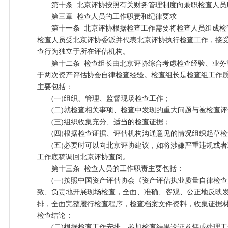
第十条 北京评协按照有关财务管理制度向兼职检查人员
第三章 检查人员的工作职责和纪律要求
第十一条 北京评协根据检查工作需要将检查人员组成检
检查人员受北京评协委派并代表北京评协执行检查工作，接
查行为独立于所在评估机构。
第十二条 检查组长由北京评协综合考虑检查经验、业务
于两次资产评估协会自律检查经验。检查组长是检查组工作
主要包括：
(一)组织、管理、监督现场检查工作；
(二)就检查相关事项、检查中发现的重大问题与被检查评
(三)组织收集充分、适当的检查证据；
(四)根据检查证据、评估机构沟通意见的情况组织起草检
(五)必要时可以向北京评协建议，如将涉嫌严重违规或者
工作底稿调回北京评协查阅。
第十三条 检查人员的工作职责主要包括：
(一)按照中国资产评估协会《资产评估执业质量自律检查
致、负责地开展现场检查，全面、准确、客观、公正地反映
排，全面完整履行检查程序，检查档案文件资料，收集证据
检查结论；
(二)根据检查工作安排，参加检查结果论证及惩戒处理工