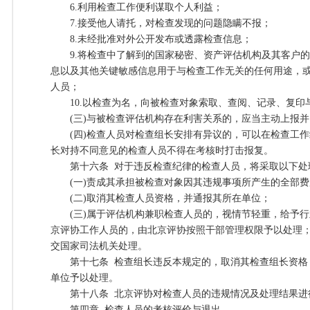
6.利用检查工作便利谋取个人利益；
7.接受他人请托，对检查发现的问题隐瞒不报；
8.未经批准对外公开发布或透露检查信息；
9.将检查中了解到的国家秘密、资产评估机构及其客户的
息以及其他关键敏感信息用于与检查工作无关的任何用途，
人员；
10.以检查为名，向被检查对象索取、查阅、记录、复印
(三)与被检查评估机构存在利害关系的，应当主动上报并
(四)检查人员对检查组长安排有异议的，可以在检查工作
长对持不同意见的检查人员不得在考核时打击报复。
第十六条 对于违反检查纪律的检查人员，将采取以下处
(一)责成其承担被检查对象因其违规事项所产生的全部费
(二)取消其检查人员资格，并通报其所在单位；
(三)属于评估机构兼职检查人员的，视情节轻重，给予行
京评协工作人员的，由北京评协按照干部管理权限予以处理
交国家司法机关处理。
第十七条 检查组长违反本规定的，取消其检查组长资格
单位予以处理。
第十八条 北京评协对检查人员的违规情况及处理结果进
第四章 检查人员的考核评价与退出