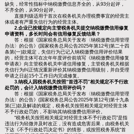
缺失，经常性指标中纳税缴费信息齐全的，从93分起评，
不齐全的，从90分起评。
直接判级适用于首次在税务机关办理税费事宜的经营主
体或者有严重失信行为的经营主体。
2.企业已按规定向主管税务机关提交纳税缴费信用修复
申请资料，多长时间会有信用修复反馈结果？
答：根据《国家税务总局关于发布〈纳税缴费信用管理
办法〉的公告》(国家税务总局公告2025年第12号)第二十四
条第(一)款规定，失信行为已记入纳税缴费信用评价结果
的，经营主体可在次年年度评价前填写《纳税缴费信用修复
申请表》向主管税务机关申请信用修复，主管税务机关根据
失信行为纠正情况重新评价其纳税缴费信用级别，并自受理
申请之日起15个工作日内完成修复。
3.纳税人因税务机关按照“首违不罚”相关规定不予行政
处罚的，会计入纳税缴费信用评价吗？
答：根据《国家税务总局关于发布〈纳税缴费信用管理
办法〉的公告》(国家税务总局公告2025年第12号)第十九条
第(三)款及解读的规定，税务机关按照相关规定对经营主体
不予行政处罚的，不影响其纳税缴费信用评价。
“税务机关按照相关规定对经营主体不予行政处罚”是指
违法行为轻微并及时改正，没有造成危害后果，由税务机关
下达《不予行政处罚决定书》的情形，或按照税务系统“首