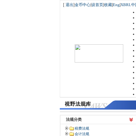
[
退出
]
金币中心
|
设首页
|
收藏
|
Eng
|
XBRL中
法规分类
税费法规
会计法规