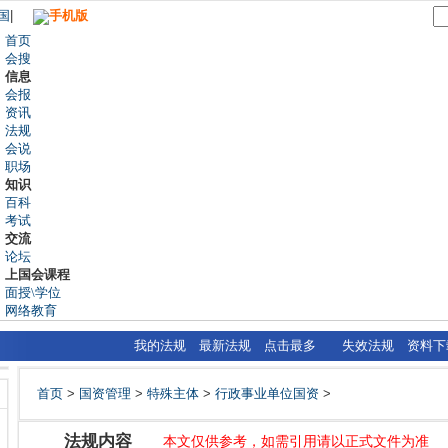
国
|
手机版
首页
会搜
信息
会报
资讯
法规
会说
职场
知识
百科
考试
交流
论坛
上国会课程
面授\学位
网络教育
我的法规
最新法规
点击最多
失效法规
资料下
首页
>
国资管理
>
特殊主体
>
行政事业单位国资
>
法规内容
本文仅供参考，如需引用请以正式文件为准