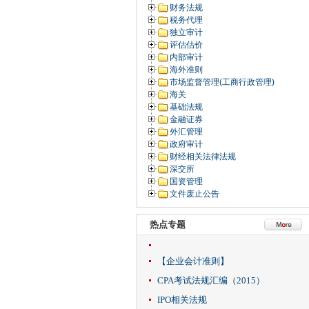
财务法规
税务代理
独立审计
评估估价
内部审计
海外准则
市场监督管理(工商行政管理)
海关
基础法规
金融证券
外汇管理
政府审计
财经相关法律法规
深交所
国资管理
文件废止公告
热点专题
【企业会计准则】
CPA考试法规汇编（2015）
IPO相关法规