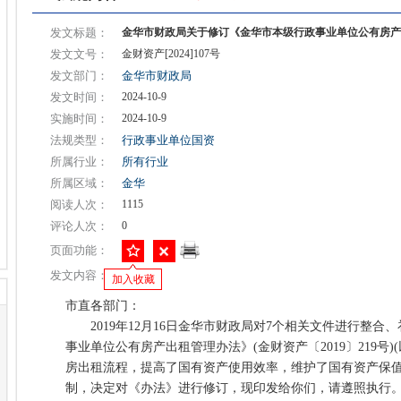
发文标题：
金华市财政局关于修订《金华市本级行政事业单位公有房产
发文文号：
金财资产[2024]107号
发文部门：
金华市财政局
发文时间：
2024-10-9
实施时间：
2024-10-9
法规类型：
行政事业单位国资
所属行业：
所有行业
所属区域：
金华
阅读人次：
1115
评论人次：
0
页面功能：
发文内容：
加入收藏
市直各部门：
2019年12月16日金华市财政局对7个相关文件进行整合
事业单位公有房产出租管理办法》(金财资产〔2019〕219号
房出租流程，提高了国有资产使用效率，维护了国有资产保
制，决定对《办法》进行修订，现印发给你们，请遵照执行