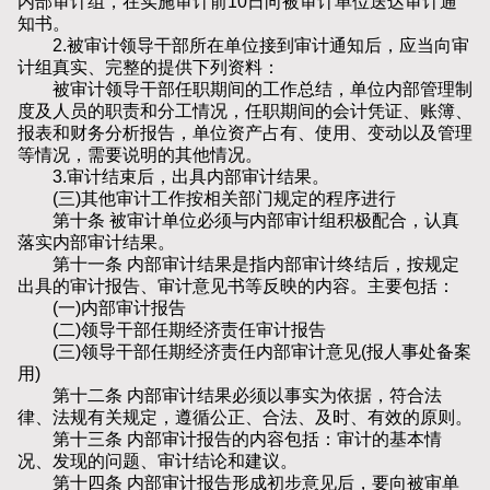
内部审计组，在实施审计前10日向被审计单位送达审计通
知书。
2.被审计领导干部所在单位接到审计通知后，应当向审
计组真实、完整的提供下列资料：
被审计领导干部任职期间的工作总结，单位内部管理制
度及人员的职责和分工情况，任职期间的会计凭证、账簿、
报表和财务分析报告，单位资产占有、使用、变动以及管理
等情况，需要说明的其他情况。
3.审计结束后，出具内部审计结果。
(三)其他审计工作按相关部门规定的程序进行
第十条 被审计单位必须与内部审计组积极配合，认真
落实内部审计结果。
第十一条 内部审计结果是指内部审计终结后，按规定
出具的审计报告、审计意见书等反映的内容。主要包括：
(一)内部审计报告
(二)领导干部任期经济责任审计报告
(三)领导干部任期经济责任内部审计意见(报人事处备案
用)
第十二条 内部审计结果必须以事实为依据，符合法
律、法规有关规定，遵循公正、合法、及时、有效的原则。
第十三条 内部审计报告的内容包括：审计的基本情
况、发现的问题、审计结论和建议。
第十四条 内部审计报告形成初步意见后，要向被审单