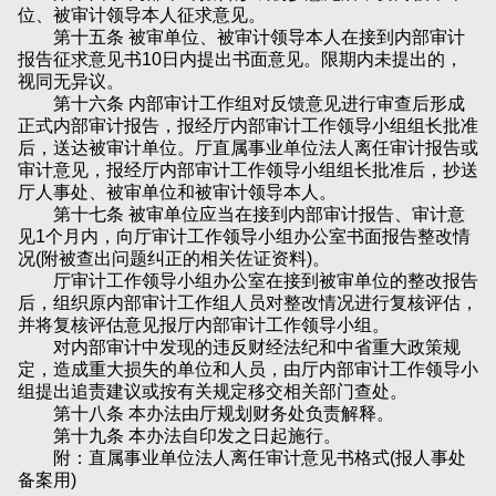
位、被审计领导本人征求意见。
第十五条 被审单位、被审计领导本人在接到内部审计
报告征求意见书10日内提出书面意见。限期内未提出的，
视同无异议。
第十六条 内部审计工作组对反馈意见进行审查后形成
正式内部审计报告，报经厅内部审计工作领导小组组长批准
后，送达被审计单位。厅直属事业单位法人离任审计报告或
审计意见，报经厅内部审计工作领导小组组长批准后，抄送
厅人事处、被审单位和被审计领导本人。
第十七条 被审单位应当在接到内部审计报告、审计意
见1个月内，向厅审计工作领导小组办公室书面报告整改情
况(附被查出问题纠正的相关佐证资料)。
厅审计工作领导小组办公室在接到被审单位的整改报告
后，组织原内部审计工作组人员对整改情况进行复核评估，
并将复核评估意见报厅内部审计工作领导小组。
对内部审计中发现的违反财经法纪和中省重大政策规
定，造成重大损失的单位和人员，由厅内部审计工作领导小
组提出追责建议或按有关规定移交相关部门查处。
第十八条 本办法由厅规划财务处负责解释。
第十九条 本办法自印发之日起施行。
附：直属事业单位法人离任审计意见书格式(报人事处
备案用)