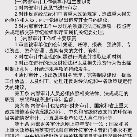
(一)内部审计工作领导小组主要职责
1.对内部审计意见书进行审定。
2.对违反财经法纪和中省重大政策规定，造成重大损失
的单位和人员，向厅党组提出追究其责任的建议。
3.对内部审计工作中发现的涉嫌违法违纪事项，按照有
关规定移交驻厅纪检组和厅直属机关纪委处理。
(二)内部审计工作组主要职责
1.审查被审单位的会计凭证、账簿、报表、预决算、专
项资金、资产管理，查阅有关的文件、资料。
2.对在审计中发现的问题进行调查并提取证明材料。
3.对正在进行的违反财经法纪以及损失浪费行为做出临
时制止意见，杜绝违规事项的持续发生。
4.通过审计，提出改进财务管理，完善制度建设，提高
工作效益，以及纠正、处理违反财经法纪和中省政策规定行
为的建议。
第五条 内部审计人员必须依照相关法律、法规规定的
职责、权限和程序进行审计监督。
第六条 内部审计包括内部财务审计、国家和省上重大
政策措施落实情况跟踪审计、中央和省级财政支持的环保项
目实施情况审计、厅直属事业单位法人离任审计等。
第七条 内部财务审计原则上每年安排一次；国家和省
上重大政策措施落实情况跟踪审计按审计主管部门要求不定
期进行；中央和省级财政支持的环保项目实施情况审计按环