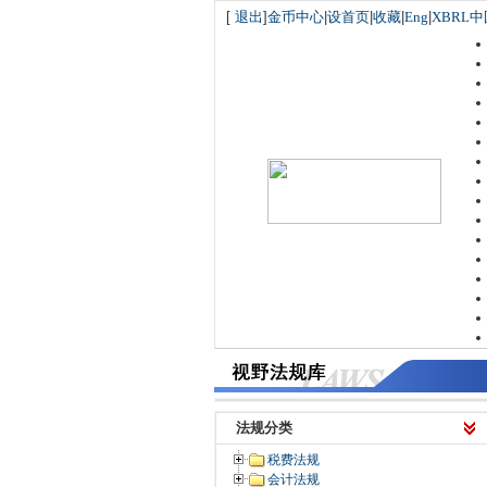
[
退出
]
金币中心
|
设首页
|
收藏
|
Eng
|
XBRL中
法规分类
税费法规
会计法规