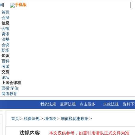
国
|
手机版
首页
会搜
信息
会报
资讯
法规
会说
职场
知识
百科
考试
交流
论坛
上国会课程
面授\学位
网络教育
我的法规
最新法规
点击最多
失效法规
资料下
首页
>
税费法规
>
增值税
>
增值税优惠政策
>
法规内容
本文仅供参考，如需引用请以正式文件为准