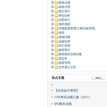
财务法规
税务代理
独立审计
评估估价
内部审计
海外准则
市场监督管理(工商行政管理)
海关
基础法规
金融证券
外汇管理
政府审计
财经相关法律法规
深交所
国资管理
文件废止公告
热点专题
【企业会计准则】
CPA考试法规汇编（2015）
IPO相关法规