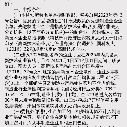
如下：
一、申报条件
(一)本通知所称名单是指财政部、税务总局2023年第43
号公告中提及的享受增值税加计抵减政策的先进制造业企业
名单。先进制造业企业是指高新技术企业(含所属的非法人
分支机构，以下简称分支机构)中的制造业一般纳税人。高
新技术企业是指按照《科技部财政部国家税务总局关于修订
印发〈高新技术企业认定管理办法〉的通知》(国科发火
〔2016〕32号)规定认定的高新技术企业。
(二)进入2025年度名单的企业，应在2025年内具备高
新技术企业资格，且2024年1月1日至12月31日期间，研发
支出、研发人员、高新技术产品占比符合国科发火
〔2016〕32号文件规定的高新技术企业条件，企业从事制
造业业务相应发生的销售额合计占全部销售额比重50%(不
含)以上，全部销售额及制造业产品销售额均不含增值税。
制造业行业属性判定请参照《国民经济行业分类》(GB/T
4754—2017)中“制造业”门类(C门类)。企业申请进入名单前
36个月未发生骗取留抵退税、出口退税或虚开增值税专用
发票情形，未因偷税被税务机关处罚两次及以上。
(三)委托外部进行生产加工的，相关销售额不计入制造
业产品销售额。受托企业在满足本通知相关规定的情况下，
加工费可计入从事制造业业务相应销售额。