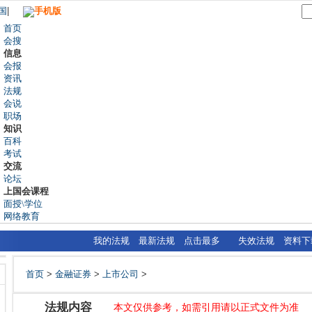
国
|
手机版
首页
会搜
信息
会报
资讯
法规
会说
职场
知识
百科
考试
交流
论坛
上国会课程
面授\学位
网络教育
我的法规
最新法规
点击最多
失效法规
资料下
首页
>
金融证券
>
上市公司
>
法规内容
本文仅供参考，如需引用请以正式文件为准