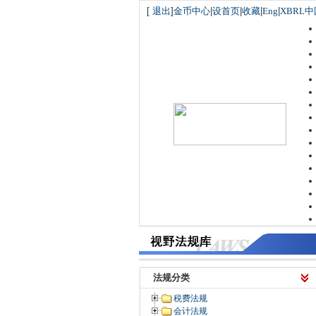
[
退出
]
金币中心
|
设首页
|
收藏
|
Eng
|
XBRL中
法规分类
税费法规
会计法规