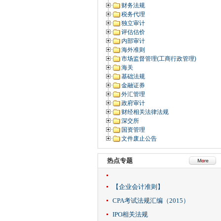
财务法规
税务代理
独立审计
评估估价
内部审计
海外准则
市场监督管理(工商行政管理)
海关
基础法规
金融证券
外汇管理
政府审计
财经相关法律法规
深交所
国资管理
文件废止公告
热点专题
【企业会计准则】
CPA考试法规汇编（2015）
IPO相关法规