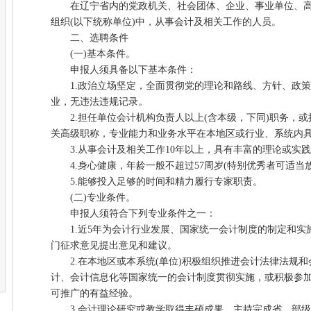
在辽宁省内的党政机关、社会团体、企业、事业单位、高
组织(以下统称单位)中，从事会计及相关工作的人员。
二、选聘条件
(一)基本条件。
申报人须具备以下基本条件：
1.政治立场坚定，全面贯彻党的理论和路线、方针、政策
业，无违法违规记录。
2.担任单位会计机构负责人以上(含本级，下同)职务，或
关高级职称，专业能力和业务水平在本地区或行业、系统内
3.从事会计及相关工作10年以上，具有丰富的理论或实
4.身心健康，年龄一般不超过57周岁(特别优秀者可适当放
5.能够投入足够的时间和精力履行专家职责。
(二)专业条件。
申报人须符合下列专业条件之一：
1.近5年为会计行业发展、国家统一会计制度的制定和实
门征求意见提出意见和建议。
2.在本地区或本系统(单位)积极组织推进会计法律法规和
计、会计信息化等国家统一的会计制度贯彻实施，或积极参
可推广的有益经验。
3.会计理论研究或教学取得丰硕成果，主持完成省、部级