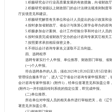
1.积极研究会计行业高质量发展的有效措施，向省财政厅
2.积极研究省级以上财政部门的会计法律法规准则制度等
厅反馈意见和建议。
3.积极研究解答有关单位和会计人员提出的会计政策和业
4.按时参加省财政厅、省会计与珠算心算学会举办的咨询
5.积极参加会计案例、会计工作经验分享和对会计人员的
6.按时保质完成省财政厅交办的会计咨询专家其它相关工
7.按照要求承担相应保密义务。
8.不得以会计咨询专家名义谋取不正当利益。
四、选聘程序
选聘专家实行个人申报、单位推荐、财政部门审核、省财
(一)个人申报。
符合选聘条件的人员，须在2025年2月20日至3月5日登
管理综合服务平台”，进入“辽宁省会计咨询专家申报系统”
会计咨询专家申报表》(附件1)，经单位签署意见和加盖公
(附件2)一并扫描回传到系统的指定位置，即完成申报。
(二)单位推荐。
所在单位对申报人员的相关条件进行审核把关，在《辽宁
署意见并加盖公章。
(三)财政部门审核。