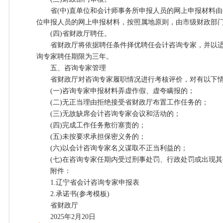
省(中)直单位和会计师事务所申报人员的网上申报材料由
位申报人员的网上申报材料，按照属地原则，由市级财政部
(四)省财政厅聘任。
省财政厅将依据聘任条件择优聘任会计咨询专家，并以适
询专家聘任期限为三年。
五、咨询专家管理
省财政厅对咨询专家履职情况进行考核评价，对有以下情
(一)咨询专家申报材料弄虚作假、虚夸瞒报的；
(二)无正当理由拒绝接受省财政厅布置工作任务的；
(三)无故缺席会计咨询专家会议和活动的；
(四)完成工作任务敷衍塞责的；
(五)未按要求承担保密义务的；
(六)以会计咨询专家名义谋取不正当利益的；
(七)在咨询专家任期内受过刑事处罚、行政处罚或出现其
附件：
1.辽宁省会计咨询专家申报表
2.承诺书(参考模板)
省财政厅
2025年2月20日