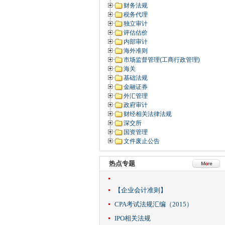
财务法规
税务代理
独立审计
评估估价
内部审计
海外准则
市场监督管理(工商行政管理)
海关
基础法规
金融证券
外汇管理
政府审计
财经相关法律法规
深交所
国资管理
文件废止公告
热点专题
【企业会计准则】
CPA考试法规汇编（2015）
IPO相关法规