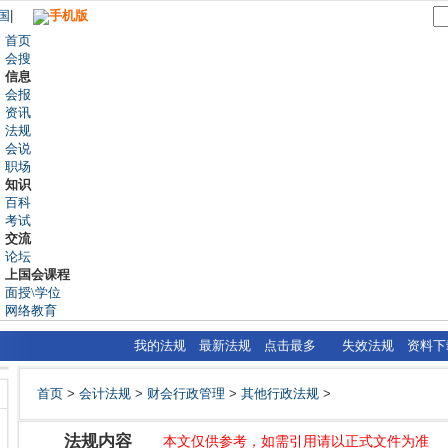
国
|
手机版
首页
会搜
信息
会报
资讯
法规
会说
职场
知识
百科
考试
交流
论坛
上国会课程
面授\学位
网络教育
我的法规
最新法规
点击最多
失效法规
资料下
首页
>
会计法规
>
财会行政管理
>
其他行政法规
>
法规内容
本文仅供参考，如需引用请以正式文件为准