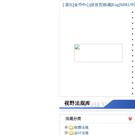
[
退出
]
金币中心
|
设首页
|
收藏
|
Eng
|
XBRL中
法规分类
税费法规
会计法规