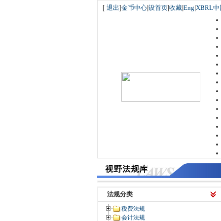
[
退出
]
金币中心
|
设首页
|
收藏
|
Eng
|
XBRL中
法规分类
税费法规
会计法规