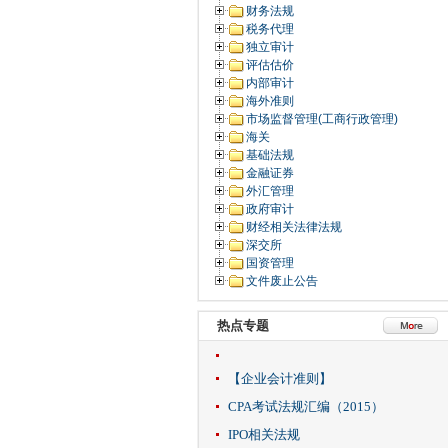
财务法规
税务代理
独立审计
评估估价
内部审计
海外准则
市场监督管理(工商行政管理)
海关
基础法规
金融证券
外汇管理
政府审计
财经相关法律法规
深交所
国资管理
文件废止公告
热点专题
【企业会计准则】
CPA考试法规汇编（2015）
IPO相关法规