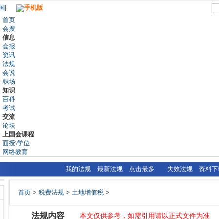
国
|
手机版
首页
会搜
信息
会报
资讯
法规
会说
职场
知识
百科
考试
交流
论坛
上国会课程
面授\学位
网络教育
我的法规
最新法规
点击最多
失效法规
资料下
首页
>
税费法规
>
土地增值税
>
法规内容
本文仅供参考，如需引用请以正式文件为准