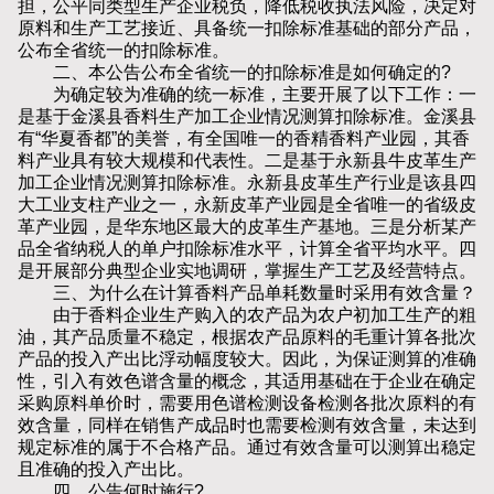
担，公平同类型生产企业税负，降低税收执法风险，决定对
原料和生产工艺接近、具备统一扣除标准基础的部分产品，
公布全省统一的扣除标准。
二、本公告公布全省统一的扣除标准是如何确定的?
为确定较为准确的统一标准，主要开展了以下工作：一
是基于金溪县香料生产加工企业情况测算扣除标准。金溪县
有“华夏香都”的美誉，有全国唯一的香精香料产业园，其香
料产业具有较大规模和代表性。二是基于永新县牛皮革生产
加工企业情况测算扣除标准。永新县皮革生产行业是该县四
大工业支柱产业之一，永新皮革产业园是全省唯一的省级皮
革产业园，是华东地区最大的皮革生产基地。三是分析某产
品全省纳税人的单户扣除标准水平，计算全省平均水平。四
是开展部分典型企业实地调研，掌握生产工艺及经营特点。
三、为什么在计算香料产品单耗数量时采用有效含量？
由于香料企业生产购入的农产品为农户初加工生产的粗
油，其产品质量不稳定，根据农产品原料的毛重计算各批次
产品的投入产出比浮动幅度较大。因此，为保证测算的准确
性，引入有效色谱含量的概念，其适用基础在于企业在确定
采购原料单价时，需要用色谱检测设备检测各批次原料的有
效含量，同样在销售产成品时也需要检测有效含量，未达到
规定标准的属于不合格产品。通过有效含量可以测算出稳定
且准确的投入产出比。
四、公告何时施行?