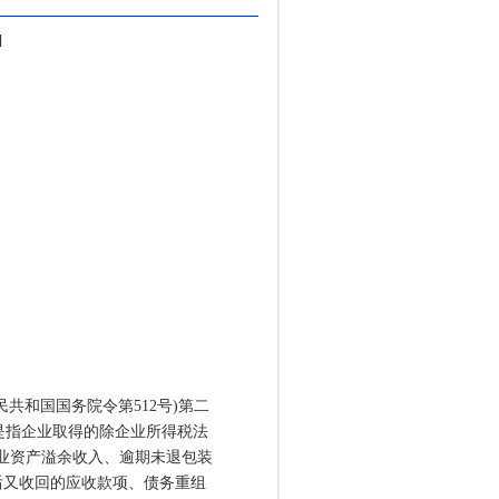
]
和国国务院令第512号)第二
是指企业取得的除企业所得税法
企业资产溢余收入、逾期未退包装
后又收回的应收款项、债务重组