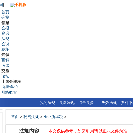
国
|
手机版
首页
会搜
信息
会报
资讯
法规
会说
职场
知识
百科
考试
交流
论坛
上国会课程
面授\学位
网络教育
我的法规
最新法规
点击最多
失效法规
资料下
首页
>
税费法规
>
企业所得税
>
法规内容
本文仅供参考，如需引用请以正式文件为准