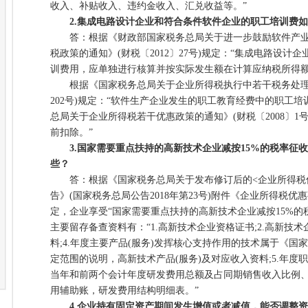
收入、补贴收入、违约金收入、汇兑收益等。”
2.集成电路设计企业和符合条件软件企业的职工培训费
答：根据《财政部国家税务总局关于进一步鼓励软件产业
税政策的通知》(财税〔2012〕27号)规定：“集成电路设计
训费用，应单独进行核算并按实际发生额在计算应纳税所得额
根据《国家税务总局关于企业所得税执行中若干税务处理问题
202号)规定：“软件生产企业发生的职工教育经费中的职工
总局关于企业所得税若干优惠政策的通知》(财税〔2008〕1
前扣除。”
3.国家需要重点扶持的高新技术企业减按15%的税率征
些？
答：根据《国家税务总局关于发布修订后的<企业所得税优
告》(国家税务总局公告2018年第23号)附件《企业所得税优惠
定，企业享受“国家需要重点扶持的高新技术企业减按15%的
主要留存备查资料有：“1.高新技术企业资格证书;2.高新技术
料;4.年度主要产品(服务)发挥核心支持作用的技术属于《
定范围的说明，高新技术产品(服务)及对应收入资料;5.年度职
当年和前两个会计年度研发费用总额及占同期销售收入比例
用辅助账，研发费用结构明细表。”
4.企业持有固定资产期间发生增值或者减值，能否调整