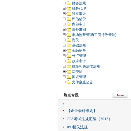
财务法规
税务代理
独立审计
评估估价
内部审计
海外准则
市场监督管理(工商行政管理)
海关
基础法规
金融证券
外汇管理
政府审计
财经相关法律法规
深交所
国资管理
文件废止公告
热点专题
【企业会计准则】
CPA考试法规汇编（2015）
IPO相关法规