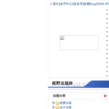
[
退出
]
金币中心
|
设首页
|
收藏
|
Eng
|
XBRL中
法规分类
税费法规
会计法规