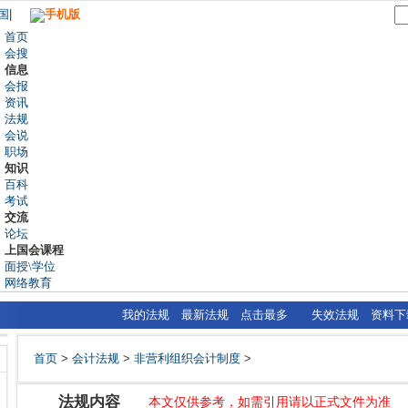
国
|
手机版
首页
会搜
信息
会报
资讯
法规
会说
职场
知识
百科
考试
交流
论坛
上国会课程
面授\学位
网络教育
我的法规
最新法规
点击最多
失效法规
资料下
首页
>
会计法规
>
非营利组织会计制度
>
法规内容
本文仅供参考，如需引用请以正式文件为准