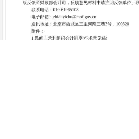
版反馈至财政部会计司，反馈意见材料中请注明反馈单位、
联系电话：010-61965108
电子邮箱：zhiduyichu@mof.gov.cn
通讯地址：北京市西城区三里河南三巷3号，100820
附件：
1.民间非营利组织会计制度(征求意见稿)
2.《民间非营利组织会计制度(征求意见稿)》的起草说明
财政部办公厅
2024年8月19日
相关附件：
1.民间非营利组织会计制度（征求意见稿）.pdf
2.《民间非营利组织会计制度（征求意见稿）》的起草说明.pdf
加入收藏
相关法规
关于印发《村集体经济组织新旧会计制度有关衔接问题的处