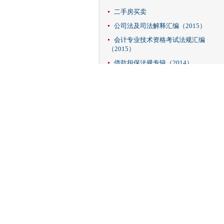
二手房买卖
公司法及司法解释汇编（2015）
会计专业技术资格考试法规汇编
（2015）
借款担保法规专辑（2014）
境外上市相关法规
民间资本法规专辑（2014）
上海自贸区政策汇编（2014）
外汇管理法规（2014）
西部大开发
振兴东北
征收拆迁补偿法规专辑（2014）