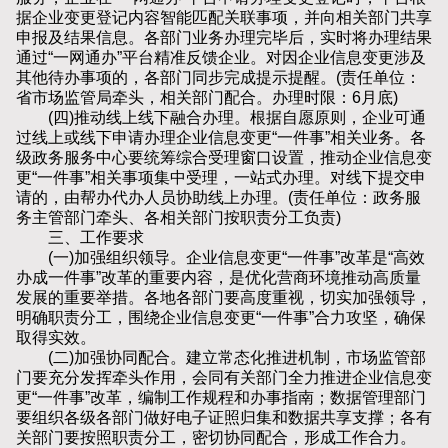
据企业变更登记内容智能匹配关联事项，并向相关部门共享
申报及结果信息。各部门业务办理完毕后，实时将办理结果
通过“一网通办”平台精准反馈企业。对因企业信息变更涉及
其他待办事项的，各部门同步完成提示提醒。(责任单位：
省市场监管局牵头，相关部门配合。办理时限：6月底)
(四)推动线上线下融合办理。根据自愿原则，企业可通
过线上或线下申请办理企业信息变更“一件事”相关业务。各
级政务服务中心要统筹综合受理窗口设置，推动企业信息变
更“一件事”相关事项集中受理，一站式办理。对线下提交申
请的，由帮办代办人员协助线上办理。(责任单位：政务服
务主管部门牵头、各相关部门按职责分工负责)
三、工作要求
(一)加强组织领导。企业信息变更“一件事”改革是“高效
办成一件事”改革的重要内容，是优化营商环境推动高质量
发展的重要举措。各地各部门要高度重视，切实加强领导，
明确职责分工，围绕企业信息变更“一件事”合力攻坚，确保
取得实效。
(二)加强协同配合。建立常态化推进机制，市场监管部
门要充分发挥牵头作用，会同有关部门全力推进企业信息变
更“一件事”改革，编制工作规程和办事指南；数据管理部门
要组织各级各部门做好电子证照归集和数据共享支撑；各有
关部门要按照职责分工，密切协同配合，形成工作合力。