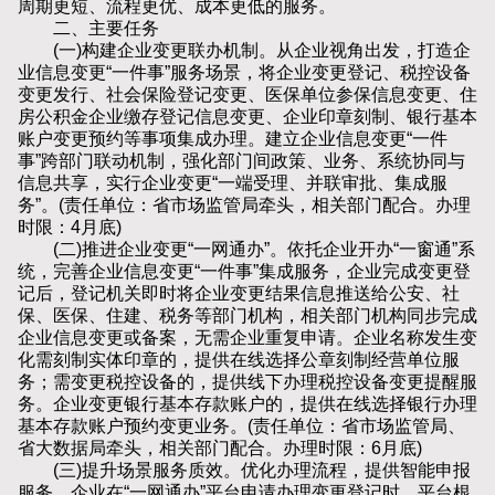
周期更短、流程更优、成本更低的服务。
二、主要任务
(一)构建企业变更联办机制。从企业视角出发，打造企
业信息变更“一件事”服务场景，将企业变更登记、税控设备
变更发行、社会保险登记变更、医保单位参保信息变更、住
房公积金企业缴存登记信息变更、企业印章刻制、银行基本
账户变更预约等事项集成办理。建立企业信息变更“一件
事”跨部门联动机制，强化部门间政策、业务、系统协同与
信息共享，实行企业变更“一端受理、并联审批、集成服
务”。(责任单位：省市场监管局牵头，相关部门配合。办理
时限：4月底)
(二)推进企业变更“一网通办”。依托企业开办“一窗通”系
统，完善企业信息变更“一件事”集成服务，企业完成变更登
记后，登记机关即时将企业变更结果信息推送给公安、社
保、医保、住建、税务等部门机构，相关部门机构同步完成
企业信息变更或备案，无需企业重复申请。企业名称发生变
化需刻制实体印章的，提供在线选择公章刻制经营单位服
务；需变更税控设备的，提供线下办理税控设备变更提醒服
务。企业变更银行基本存款账户的，提供在线选择银行办理
基本存款账户预约变更业务。(责任单位：省市场监管局、
省大数据局牵头，相关部门配合。办理时限：6月底)
(三)提升场景服务质效。优化办理流程，提供智能申报
服务，企业在“一网通办”平台申请办理变更登记时，平台根