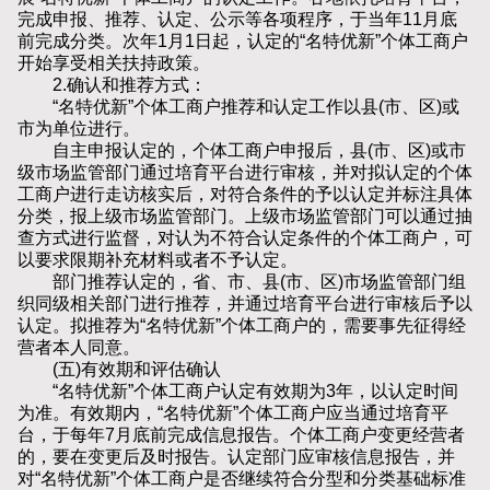
完成申报、推荐、认定、公示等各项程序，于当年11月底
前完成分类。次年1月1日起，认定的“名特优新”个体工商户
开始享受相关扶持政策。
2.确认和推荐方式：
“名特优新”个体工商户推荐和认定工作以县(市、区)或
市为单位进行。
自主申报认定的，个体工商户申报后，县(市、区)或市
级市场监管部门通过培育平台进行审核，并对拟认定的个体
工商户进行走访核实后，对符合条件的予以认定并标注具体
分类，报上级市场监管部门。上级市场监管部门可以通过抽
查方式进行监督，对认为不符合认定条件的个体工商户，可
以要求限期补充材料或者不予认定。
部门推荐认定的，省、市、县(市、区)市场监管部门组
织同级相关部门进行推荐，并通过培育平台进行审核后予以
认定。拟推荐为“名特优新”个体工商户的，需要事先征得经
营者本人同意。
(五)有效期和评估确认
“名特优新”个体工商户认定有效期为3年，以认定时间
为准。有效期内，“名特优新”个体工商户应当通过培育平
台，于每年7月底前完成信息报告。个体工商户变更经营者
的，要在变更后及时报告。认定部门应审核信息报告，并
对“名特优新”个体工商户是否继续符合分型和分类基础标准