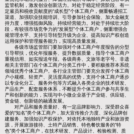
监管机制，激发创业创新活力。对处于稳定经营阶段、有一
定雇员和税收贡献度的“成长型”个体工商户，侧重畅通招工
渠道、加强职业技能培训、引导参加社会保险、加大金融支
持力度，增强抵御风险、持续经营能力。对处于持续壮大阶
段，有较强市场竞争力的“发展型”个体工商户，侧重增强合
规管理水平、支持引导转型升级为企业、提高知识产权创造
运用保护和管理服务能力，实现高质量发展。
各级市场监管部门要加强对个体工商户年度报告的分型
引导帮扶，优化年报服务、提升数据质量，指导个体工商户
重视信用、如实报送年报。各级商务、文旅等老字号、非遗
相关主管部门在个体工商户分类工作中，要积极推荐本系统
领域优秀个体工商户。各行业主管部门要充分发挥个体工商
户小规模、轻资产、灵活度高的优势，支持个体工商户逐步
以专业化分工、服务外包等方式融入各类企业的技术研发、
产品生产、配套服务体系，不断提升个体工商户参与共享生
产和创新的能力，实现与中小微企业基于产业链、供应链、
资金链、创新链的融通发展。
对产品和服务质量好、有一定品牌影响力、深受群众喜
爱的“知名”类个体工商户，加大宣传推介力度、深化品牌创
建服务、加强知识产权保护。对依托本地独特产业和旅游资
源，开展旅游接待、土特产品销售、特色餐饮服务的“特
色”类个体工商户，在技术研发、产品设计、检验检测、质