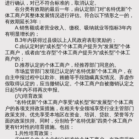
进行确认，对已不符合标准的，取消认定。
在分类有效期的最后一年，由认定部门对“名特优新”个
体工商户其整体发展情况进行评估。符合以下情形之一的，
有效期延长3年：
A.销售额或者营业收入、缴税、吸纳就业等指标3年内
有明显增长的；
B.3年内获得过县级以上人民政府表彰奖励的；
C.由认定时的“成长型”个体工商户提升为“发展型”个体
工商户，或者由“生存型”个体工商户提升为“成长型”个体工
商户的；
D.推荐认定的个体工商户，经推荐部门同意的。
市场监管部门发现已认定的“名特优新”个体工商户，在
自主申报过程中以欺诈、贿赂等手段隐瞒真实情况、弄虚作
假取得认定的，应当撤销认定。个体工商户自被撤销认定之
日起5年内不得再次申报。
(六)培育政策
“名特优新”个体工商户享受“成长型”和“发展型”个体工商
户的各项支持政策措施，在相关专业领域享受行业主管部门
政策支持。优先享受本地区在资金、培训、贷款、荣誉等方
面的政策扶持。同时，分别给予“名特优新”四类个体工商户
更有针对性的培育措施。包括：
1.共性培育政策：