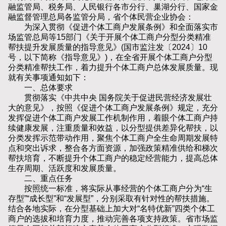
融监管局、税务局、人民银行各市分行、巢湖分行、国家金
融监督管理总局各监管分局，省个体民营企业协会：
为深入贯彻《促进个体工商户发展条例》和全面落实市
场监管总局等15部门《关于开展个体工商户分型分类精准
帮扶提升发展质量的指导意见》(国市监注发〔2024〕10
号，以下简称《指导意见》)，在全省开展个体工商户分型
分类精准帮扶工作，着力提升个体工商户总体发展质量。现
就有关事项通知如下：
一、总体要求
贯彻落实《中共中央 国务院关于促进民营经济发展壮
大的意见》，按照《促进个体工商户发展条例》规定，充分
发挥促进个体工商户发展工作机制作用，着眼个体工商户持
续健康发展，注重质量和效益，以分型提供差异化帮扶，以
分类发挥示范带动作用，聚焦个体工商户全生命周期发展特
点和突出诉求，整合各方面资源，加强政策精准供给和梯次
帮扶培育，不断提升个体工商户的稳定经营能力，提高总体
生存周期、活跃度和发展质量。
二、重点任务
按照统一标准，将实际从事经营的个体工商户分为“生
存型”“成长型”和“发展型”，分别采取有针对性的帮扶措施。
结合各地实际，在分型基础上加大对“名特优新”四类个体工
商户的选拔和培育力度，推动完善各项支持政策。省市场监