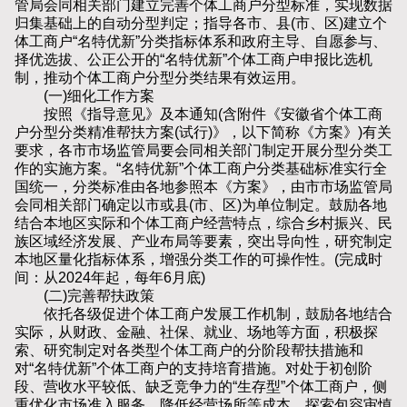
管局会同相关部门建立完善个体工商户分型标准，实现数据
归集基础上的自动分型判定；指导各市、县(市、区)建立个
体工商户“名特优新”分类指标体系和政府主导、自愿参与、
择优选拔、公正公开的“名特优新”个体工商户申报比选机
制，推动个体工商户分型分类结果有效运用。
(一)细化工作方案
按照《指导意见》及本通知(含附件《安徽省个体工商
户分型分类精准帮扶方案(试行)》，以下简称《方案》)有关
要求，各市市场监管局要会同相关部门制定开展分型分类工
作的实施方案。“名特优新”个体工商户分类基础标准实行全
国统一，分类标准由各地参照本《方案》，由市市场监管局
会同相关部门确定以市或县(市、区)为单位制定。鼓励各地
结合本地区实际和个体工商户经营特点，综合乡村振兴、民
族区域经济发展、产业布局等要素，突出导向性，研究制定
本地区量化指标体系，增强分类工作的可操作性。(完成时
间：从2024年起，每年6月底)
(二)完善帮扶政策
依托各级促进个体工商户发展工作机制，鼓励各地结合
实际，从财政、金融、社保、就业、场地等方面，积极探
索、研究制定对各类型个体工商户的分阶段帮扶措施和
对“名特优新”个体工商户的支持培育措施。对处于初创阶
段、营收水平较低、缺乏竞争力的“生存型”个体工商户，侧
重优化市场准入服务、降低经营场所等成本、探索包容审慎