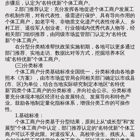
步骤后，认定为“名特优新”个体工商户。
2.部门推荐认定：充分发挥各地促进个体工商户发展工
作机制作用，对有代表性、亟需进行保护、具有导向作用的
个体工商户，如老字号、非物质文化遗产代表性传承人、乡
村工匠、退役军人创业者、行业领域内优秀代表人物等，经
相关部门组织推荐，由同级市场监管部门认定为“名特优
新”个体工商户。
在分型分类精准帮扶政策实施初期，各地可以更多通过
部门推荐、实地走访、数据比对等方式，挖掘培养本区
域“名特优新”个体工商户。
(三)分类标准
个体工商户分类基础标准全国统一，分类标准由各地参
照本《方案》，由市市场监管局会同相关部门确定以市或县
(市、区)为单位，结合当地实际研究制定本地区“名特优
新”四类个体工商户的分类标准，并向社会公示。分类标准
要充分体现本地区经济社会发展特点、发展导向和特色产
业。鼓励各地制定量化指标体系，增强分类工作的可操作
性。
1.基础标准：
个体工商户分类基于分型结果，原则上从“成长型”和“发
展型”个体工商户中认定，部门推荐认定的“名特优新”个体工
商户可以不受此限。对退役军人、高校毕业生、残疾人、返