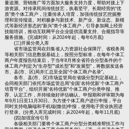
量追溯、营销推广等方面加大服务支持力度，帮助对接上下
游资源。对传承民间传统技艺，执着坚守、长期经营的“优
质”类个体工商户，注重传承人培育，加强传统技艺挖掘整
理和宣传报道。对积极参与新技术、新产业、新业态、新模
式等新经济形态的“新兴”类个体工商户，引导参加网上经营
技能培训，推动互联网平台企业提供流量支持、合规指导等
服务措施。(完成时间：从2024年起，每年6月底)
(三)开展分类入库
省市场监管局在归集省人力资源社会保障厅、省税务局
等相关部门信息数据基础上，按照分型标准，在每年个体工
商户年度报告结束后，于当年8月将全省符合分型条件的个
体工商户判定为“生存型”“成长型”和“发展型”，将数据发送各
市、县(市、区)局并汇总至全国“个体工商户名录”。
各市、县(市、区)市场监管局在省级分型判定基础上，
会同相关部门依托市场监管总局“全国‘名特优新’个体工商户
培育平台”，组织开展“名特优新”个体工商户分类申报、推
荐、认定工作，并持续做好评估确认。申报期和评审期为每
年9月1日至11月30日。为方便个体工商户进行申报，平台
同时支持电脑端和手机端(微信)申报，使用电子营业执照进
行登录。(分类入库完成时间：从2024年起，每年11月底)
(四)加强宣传引导
各级相关部门要将个体工商户分型分类精准帮扶工作与