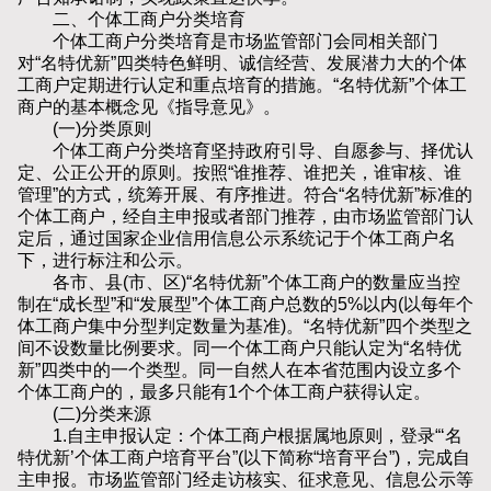
二、个体工商户分类培育
个体工商户分类培育是市场监管部门会同相关部门
对“名特优新”四类特色鲜明、诚信经营、发展潜力大的个体
工商户定期进行认定和重点培育的措施。“名特优新”个体工
商户的基本概念见《指导意见》。
(一)分类原则
个体工商户分类培育坚持政府引导、自愿参与、择优认
定、公正公开的原则。按照“谁推荐、谁把关，谁审核、谁
管理”的方式，统筹开展、有序推进。符合“名特优新”标准的
个体工商户，经自主申报或者部门推荐，由市场监管部门认
定后，通过国家企业信用信息公示系统记于个体工商户名
下，进行标注和公示。
各市、县(市、区)“名特优新”个体工商户的数量应当控
制在“成长型”和“发展型”个体工商户总数的5%以内(以每年个
体工商户集中分型判定数量为基准)。“名特优新”四个类型之
间不设数量比例要求。同一个体工商户只能认定为“名特优
新”四类中的一个类型。同一自然人在本省范围内设立多个
个体工商户的，最多只能有1个个体工商户获得认定。
(二)分类来源
1.自主申报认定：个体工商户根据属地原则，登录“‘名
特优新’个体工商户培育平台”(以下简称“培育平台”)，完成自
主申报。市场监管部门经走访核实、征求意见、信息公示等