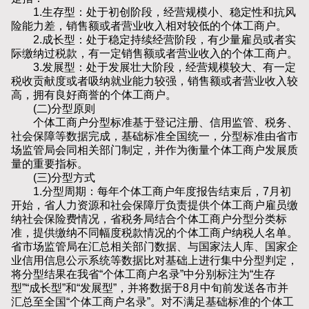
1.生存型：处于初创阶段，经营规模小、稳定性和抗风
险能力差，销售额或者营业收入相对较低的个体工商户。
2.成长型：处于稳定持续经营阶段，有少量雇员或者实
际缴纳过税款，有一定销售额或者营业收入的个体工商户。
3.发展型：处于发展壮大阶段，经营规模较大、有一定
税收贡献度或者吸纳就业能力较强，销售额或者营业收入较
高，拥有良好商誉的个体工商户。
(二)分型原则
个体工商户分型标准基于登记注册、信用监管、税务、
社会保障等数据完成，基础标准全国统一，分型标准由省市
场监管局会同相关部门制定，并作为衡量个体工商户发展质
量的重要指标。
(三)分型方式
1.分型周期：每年个体工商户年度报告结束后，7月初
开始，省人力资源和社会保障厅负责提供个体工商户雇员缴
纳社会保险费情况，省税务局结合个体工商户分型分类标
准，提供缴纳不同幅度税款情况的个体工商户纳税人名单。
省市场监管局在汇总相关部门数据、与国家法人库、国家企
业信用信息公示系统等数据比对基础上进行集中分型判定，
将分型结果在我省“个体工商户名录”中分别标注为“生存
型”“成长型”和“发展型”，并将数据于8月中旬前发送各市并
汇总至全国“个体工商户名录”。对不满足基础标准的个体工