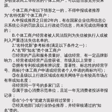
乡创业农民工等经营的个体工商户，可以适当放宽分类来
源。
个体工商户有以下情形之一的，不得申报或者推荐
为“名特优新”个体工商户：
A.申报或推荐之日前2年内，有在国家企业信用信息公
示系统公示的罚款及以上行政处罚信息，尚未完成信用修复
的；
B.个体工商户经营者被人民法院列为失信被执行人或被
列入严重违法失信名单的。
2.“名特优新”参考标准(满足以下条件之一)：
A.“名”即“知名”类个体工商户
①经营的产品和服务质量好、诚信经营、有一定品牌影
响力，经营者或经营产品曾获省、市级及以上荣誉；
②拥有专利权或拥有辨识度、显著性、标志性的经营字
号、商标(个体工商户申请或经营者个人申请的商标均可)；
③在县级以上行政区域或在相关网络平台有较高市场占
有率或知名度；
④经营同一字号的多家门店；
⑤属于放心消费示范单位，且近一年无消费者投诉举报
记录；
⑥在“小个专”党建方面获得过荣誉；
⑦经其他部门或行业协会推荐，并经审核通过的“知
名”类的。