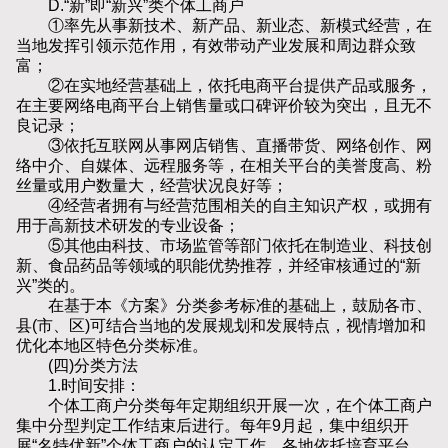
D.“新”即“新兴”类个体工商户
①率先从事新技术、新产品、新业态、新模式经营，在
当地发挥引领示范作用，有效带动产业发展和周边群众致
富；
②在实地经营基础上，依托电商平台提供产品或服务，
在主要网络电商平台上销售量或口碑评价较为突出，且无不
良记录；
③依托互联网从事网店销售、直播带货、网络创作、网
络中介、自媒体、远程服务等，在相关平台的美誉度高、粉
丝量或用户数量大，经营状况良好等；
④经营者拥有与经营范围相关的自主知识产权，或拥有
用于高新技术研发的专业设备；
⑤其他由科技、市场监管等部门依托在制造业、科技创
新、食品药品等领域的职能优势推荐，并经审核通过的“新
兴”类的。
在基于本《方案》分类参考标准的基础上，鼓励各市、
县(市、区)可结合当地的发展规划和发展特点，视情增加和
优化本地区特色分类标准。
(四)分类方法
1.时间安排：
个体工商户分类每年定期组织开展一次，在个体工商户
集中分型判定工作结束后进行。每年9月起，集中组织开
展“名特优新”个体工商户的认定工作。各地依托培育平台，