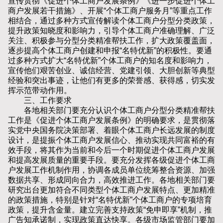
宣传贯彻《促进个体工商户发展条例》《进一步促进个体工
商户发展若干措施》、开展“个体工商户服务月”等重点工作
相结合，通过多种方式宣传解读个体工商户分型分类政策，
提升政策知晓度和影响力，引导个体工商户准确理解、广泛
关注、积极参与分型分类精准帮扶工作，扩大政策覆盖面，
逐步提高个体工商户创建和申报“名特优新”的积极性。要通
过多种方式扩大“名特优新”个体工商户的知名度和影响力，
宣传他们艰苦创业、诚信经营、党建引领、大胆创新等典型
经验和突出事迹，让他们有更多的荣誉感、获得感，切实发
挥示范带动作用。
三、工作要求
各地相关部门要充分认识个体工商户分型分类精准帮扶
工作是《促进个体工商户发展条例》的明确要求，是贯彻落
实党中央国务院决策部署、着眼个体工商户长远发展的制度
设计，是提振个体工商户发展信心、推动实现共同富裕的有
效手段，将其作为当前和今后一个时期促进个体工商户发展
和提高发展质量的重要手段。要充分发挥各级促进个体工商
户发展工作机制作用，协调各成员单位统筹整合资源、加强
数据共享、形成同向合力，高效推进工作。各地相关部门要
研究出台更加符合不同类型个体工商户发展特点、更加精准
的政策措施，特别是针对“名特优新”个体工商户的专项培育
政策，提升含金量。建立完善支持政策“免申即享”机制，推
广告知承诺制，实现政策直达快享。各级市场监管部门要加