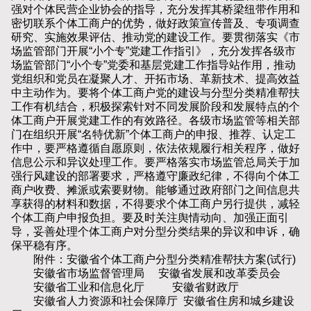
强对个体民营企业协会的指导，充分发挥其桥梁纽带作用和
密切联系个体工商户的优势，做好政策宣传普及、专项调查
研究、实施效果评估、推动党的建设工作。要贯彻落实《市
场监管部门开展“小个专”党建工作指引》，充分发挥各级市
场监管部门“小个专”党委和基层党建工作指导站作用，推动
党组织和党员在凝聚人才、开拓市场、革新技术、提高效益
中主动作为。要将个体工商户党的建设与分型分类精准帮扶
工作有机结合，积极探索针对不同发展阶段和发展特点的个
体工商户开展党建工作的有效路径。各级市场监管等相关部
门在组织开展“名特优新”个体工商户的申报、推荐、认定工
作中，要严格遵循自愿原则，依法依规履行相关程序，做好
信息公示和异议处理工作。要严格落实市场监管总局关于加
强行风建设的部署要求，严格遵守廉政纪律，不得向个体工
商户收费、摊派或索要财物。能够通过政府部门之间信息共
享获得的材料和数据，不得要求个体工商户另行提供，减轻
个体工商户申报负担。要及时关注舆情动向、加强正面引
导，妥善处理个体工商户对分型分类结果的异议和申诉，确
保平稳有序。
附件：安徽省个体工商户分型分类精准帮扶方案(试行)
安徽省市场监督管理局 安徽省发展和改革委员会
安徽省工业和信息化厅 安徽省财政厅
安徽省人力资源和社会保障厅 安徽省住房和城乡建设