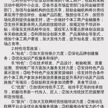
①对符合中小企业划分标准的个体工商户，在政府采购
活动中视同中小企业。②各市县市场监管部门会同金融管理
部门，加强与金融机构的信息共享，鼓励金融机构将分类结
果应用于授信评价、金融产品匹配、预授信等工作，按照市
场化原则提供金融支持，进一步做好个体工商户金融服务；
③支持开展新录用人员岗前技能培训，按规定给予培训补
贴；④落实支持高校毕业生、退役军人等重点群体创业就业
有关税收政策；⑤利用创业创新大赛、产品展销会等形式，
增加个体工商户赛道，加大宣传力度，提升知名度，拓宽市
场占有率。
2.特性培育政策：
A.“知名”：①加大宣传推介力度；②深化品牌创建服
务；③优化知识产权服务和保护。
B.“特色”：①在技术研发、产品设计、检验检测、质量
追溯、营销推广等方面加大服务支持力度；②安排特色产品
展示宣传；③给予特色产业发展资源倾斜；④支持符合条件
的个体工商户参加乡村旅游质量效益提升系列行动及产品线
路推广等项目；⑤鼓励和支持参加消费季、美食节活动；
C.“优质”：①加强对传统手工艺、祖传手艺等的传承指
导，积极培养新一代传人、匠人；②加大传统技艺挖掘整理
和宣传报道。
D.“新兴”：①加大互联网经营技能培训力度；②推动互
联网平台企业优化各项服务措施；③积极推动有实力的个体