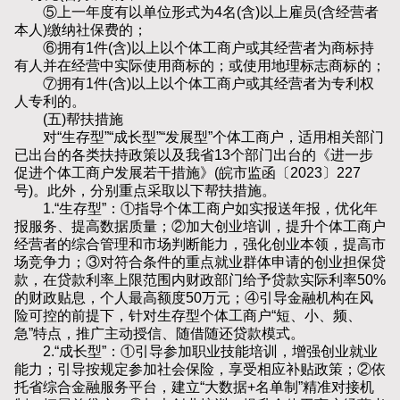
⑤上一年度有以单位形式为4名(含)以上雇员(含经营者
本人)缴纳社保费的；
⑥拥有1件(含)以上以个体工商户或其经营者为商标持
有人并在经营中实际使用商标的；或使用地理标志商标的；
⑦拥有1件(含)以上以个体工商户或其经营者为专利权
人专利的。
(五)帮扶措施
对“生存型”“成长型”“发展型”个体工商户，适用相关部门
已出台的各类扶持政策以及我省13个部门出台的《进一步
促进个体工商户发展若干措施》(皖市监函〔2023〕227
号)。此外，分别重点采取以下帮扶措施。
1.“生存型”：①指导个体工商户如实报送年报，优化年
报服务、提高数据质量；②加大创业培训，提升个体工商户
经营者的综合管理和市场判断能力，强化创业本领，提高市
场竞争力；③对符合条件的重点就业群体申请的创业担保贷
款，在贷款利率上限范围内财政部门给予贷款实际利率50%
的财政贴息，个人最高额度50万元；④引导金融机构在风
险可控的前提下，针对生存型个体工商户“短、小、频、
急”特点，推广主动授信、随借随还贷款模式。
2.“成长型”：①引导参加职业技能培训，增强创业就业
能力；引导按规定参加社会保险，享受相应补贴政策；②依
托省综合金融服务平台，建立“大数据+名单制”精准对接机