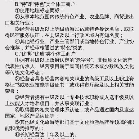
B.“特”即“特色”类个体工商户
①使用地理标志商标；
②从事本地范围内传统特色产业、农业品牌、商贸进出
口相关行业；
③经营县级及以上等级旅游民宿或特色餐饮名店，或取
得民宿服务认证，在县级及以上行政区域内有知名度；
④其他经行业、产业主管部门或当地特色行业、产业协
会推荐，并经审核通过的“特色”类的。
C.“优”即“优质”类个体工商户
①拥有县级以上政府认定的“老字号”、非物质文化遗产
代表性传承人、经营项目属于民间传统艺术或少数民族文化
等传统文化标志；
②经营者具备经营内容相关职业的高级工及以上职业资
格证书或职业技能等级证书；或获得市厅级及以上相关技能
荣誉；
③经营者拥有中级及以上专业技术职称或入选市级及以
上技能人才培养项目，并从事关联行业；
④取得国内相关管理体系认证，或产品通过国内及发达
国家、地区产品认证等；
⑤其他经文化旅游等部门基于文化旅游品牌等领域的职
能和优势推荐的；
⑥长期经营达十年及以上的。