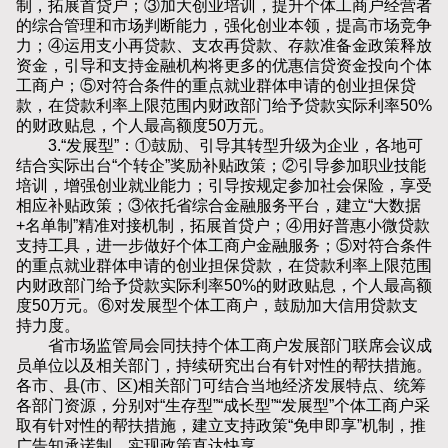
制，拓展首贷户；③加大创业培训，提升个体工商户经营者
的综合管理和市场判断能力，强化创业本领，提高市场竞争
力；④运用支小再贷款、支农再贷款、存款准备金政策释放
资金，引导和支持金融机构将更多的优惠信贷资金投向个体
工商户；⑤对符合条件的重点就业群体申请的创业担保贷
款，在贷款利率上限范围内财政部门给予贷款实际利率50%
的财政贴息，个人最高额度50万元。
3.“发展型”：①鼓励、引导其转型升级为企业，各地可
结合实际出台“个转企”奖励补贴政策；②引导参加职业技能
培训，增强创业就业能力；引导按规定参加社会保险，享受
相应补贴政策；③依托省综合金融服务平台，建立“大数据
+名单制”精准对接机制，拓展首贷户；④用好普惠小微贷款
支持工具，进一步做好个体工商户金融服务；⑤对符合条件
的重点就业群体申请的创业担保贷款，在贷款利率上限范围
内财政部门给予贷款实际利率50%的财政贴息，个人最高额
度50万元。⑥对发展型个体工商户，鼓励加大信用贷款支
持力度。
省市场监管局会同扶持个体工商户发展部门联席会议成
员单位以及相关部门，持续研究出台有针对性的帮扶措施。
各市、县(市、区)相关部门可结合当地经济发展特点、统筹
各部门资源，分别对“生存型”“成长型”“发展型”个体工商户采
取有针对性的帮扶措施，建立支持政策“免申即享”机制，推
广告知承诺制，实现政策直达快享。