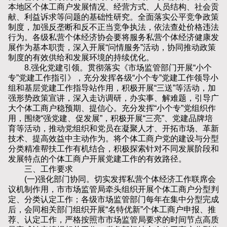
本地区个体工商户发展情况、经营方式、人员结构、社会贡
献、利益诉求等问题的基础性研究。全面落实公平竞争政策
制度，加强反垄断和反不正当竞争执法，依法查处价格违法
行为。各级私营个体经济协会要将服务私营个体经济健康发
展作为基本职责，深入开展“问情服务”活动，协同推动政策
制度的有效供给和发展环境的持续优化。
8.强化党建引领。贯彻落实《市场监管部门开展“小个
专”党建工作指引》，充分发挥各级“小个专”党建工作领导小
组和基层党建工作指导站作用，积极开展“三送”等活动，加
强形势政策宣讲，深入走访调研，办实事、解难题，引导广
大个体工商户稳预期、提信心。充分发挥“小个专”党组织作
用，围绕“强党建、促发展”，积极开展“三亮”、党建品牌培
育等活动，推动党组织和党员在凝聚人才、开拓市场、革新
技术、提高效益中主动作为。将个体工商户党的建设与分型
分类精准帮扶工作有机结合，积极探索针对不同发展阶段和
发展特点的个体工商户开展党建工作的有效路径。
三、工作要求
(一)强化部门协同。切实发挥私营个体经济工作联席会
议机制作用，市市场监管局牵头组织开展个体工商户分型判
定、分类认定工作；各级市场监管部门每年在集中分型完成
后，会同相关部门组织开展“名特优新”个体工商户申报、推
荐、认定工作，严格按照市市场监管局要求的时间节点高质