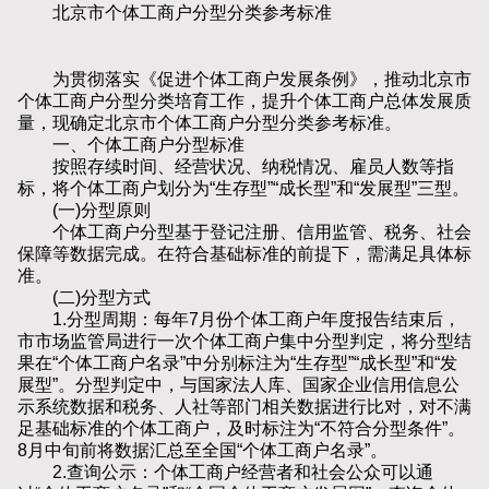
北京市个体工商户分型分类参考标准
为贯彻落实《促进个体工商户发展条例》，推动北京市
个体工商户分型分类培育工作，提升个体工商户总体发展质
量，现确定北京市个体工商户分型分类参考标准。
一、个体工商户分型标准
按照存续时间、经营状况、纳税情况、雇员人数等指
标，将个体工商户划分为“生存型”“成长型”和“发展型”三型。
(一)分型原则
个体工商户分型基于登记注册、信用监管、税务、社会
保障等数据完成。在符合基础标准的前提下，需满足具体标
准。
(二)分型方式
1.分型周期：每年7月份个体工商户年度报告结束后，
市市场监管局进行一次个体工商户集中分型判定，将分型结
果在“个体工商户名录”中分别标注为“生存型”“成长型”和“发
展型”。分型判定中，与国家法人库、国家企业信用信息公
示系统数据和税务、人社等部门相关数据进行比对，对不满
足基础标准的个体工商户，及时标注为“不符合分型条件”。
8月中旬前将数据汇总至全国“个体工商户名录”。
2.查询公示：个体工商户经营者和社会公众可以通