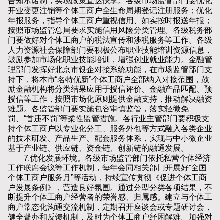
告知承诺制，实现政策直达快享。各级市场监管部门要优化
开业变更注销等个体工商户全生命周期登记注册服务；优化
年报服务，指导个体工商户重视信用、如实按时报送年报；
按照市场监管总局要求实施信用风险分类管理。各级税务部
门要做好对个体工商户的税法宣传和涉税服务等工作。各级
人力资源社会保障部门要积极公布职业技能培训资源信息，
鼓励参加市场化职业技能培训，增强创业就业能力。金融管
理部门发挥好北京市银企对接系统功能，在市场监管部门支
持下，将本市“名特优新”个体工商户全部纳入对接范围，鼓
励金融机构将分类结果应用于授信评价、金融产品匹配、预
授信等工作，按照市场化原则提供金融支持，推动解决融资
难题。各监管部门要实施包容审慎监管，落实轻微免
罚、“首违不罚”等柔性监管措施。各行业主管部门要积极支
持个体工商户以专业化分工、服务外包等方式融入各类企业
的技术研发、产品生产、配套服务体系，实现与中小微企业
基于产业链、供应链、资金链、创新链的融通发展。
7.优化发展环境。各级市场监管部门依托私营个体经济
工作联席会议等工作机制，每年会同相关部门开展好“全国
个体工商户服务月”等活动，持续宣传贯彻《促进个体工商
户发展条例》，营造良好氛围。通过分型分类各项结果，不
断提升个体工商户经营者的荣誉感、归属感。建立与个体工
商户常态化沟通交流机制，定期召开座谈会或专题研讨会，
健全督办和反馈机制，及时为个体工商户纾困解难。加强对