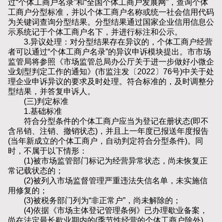
过“个体工商户名录”和“全国个体工商户发展网”，查询个体
工商户分型标准，并以个体工商户名称或统一社会信用代码
为关键词查询分型结果。分型结果通过国家企业信用信息公
示系统记于个体工商户名下，并进行标注和公示。
3.异议处理：对分型结果存在异议的，个体工商户经营
者可以通过“个体工商户名录”的异议申诉模块提出。市市场
监管局将参照《市场监管总局办公厅关于进一步做好小微企
业划型判定工作的通知》(市监注发〔2022〕76号)中关于处
理企业申诉异议的要求及时处理。符合标准的，及时调整分
型结果，并答复申诉人。
(三)判定标准
1.基础标准
符合分型条件的个体工商户应当为登记在册状态(即不
含吊销、注销、撤销状态)，并且上一年度已报送年度报告
(当年新成立的个体工商户，自动判定符合分型条件)。同
时，不属于以下情形：
(1)被市场监管部门标记为经营异常状态，尚未恢复正
常记载状态的；
(2)被列入市场监督管理严重违法失信名单，未实施信
用修复的；
(3)被税务部门列为“非正常户”，尚未解除的；
(4)依据《市场主体登记管理条例》已办理歇业备案，
尚在法定最长歇业期内的(季节性经营的个体工商户除外)。