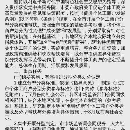
坚持以习近平新时代中国特色社会主义思想为指导，深
入贯彻落实党中央国务院、市委市政府关于促进个体工商户
高质量发展的意见和决策部署，按照《促进个体工商户发展
条例》(以下简称《条例》)规定，在全市开展个体工商户分
型分类精准帮扶。按照全市制定的基础参考标准，将个体工
商户划分为“生存型”“成长型”和“发展型”，分别采取有针对性
的帮扶措施；在分型基础上，各地区结合本地实际建立分类
指标体系，开展“知名”“特色”“优质”“新兴”，即“名特优新”四
类个体工商户的认定，实施重点培育。整合各方面资源，加
强政策精准供给和梯次帮扶培育，以分型提供差异化帮扶，
以分类发挥示范带动作用，不断提升个体工商户的稳定经营
能力、总体生存周期、活跃度和发展质量。
二、重点任务
(一)稳妥实施，有序推进分型分类划分认定
1.建立分型分类标准。依据《指导意见》，制定《北京
市个体工商户分型分类参考标准》(以下简称《参考标准》
见附件)，于7月份向社会公示。各区市场监管部门会同同级
相关部门，结合本地区实际，在参照本市制定的《参考标
准》基础上，研究制定本地区“名特优新”个体工商户分类标
准以及分型帮扶与分类培育具体措施，于8月底前向社会公
示。
2.集中开展分型判定。市市场监管局会同税务、人力社
保等部门，加强数据归集共享，通过系统自动判定方式，在