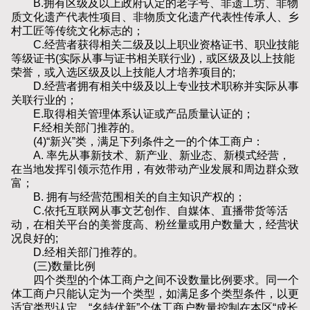
B.拥有区级及以上政府认定的老字号、非遗工坊、非物
质文化遗产代表性项目、非物质文化遗产代表性传承人、乡
村工匠等传统文化标志的；
C.经营者获得相关二级及以上职业资格证书、职业技能
等级证书(实际从事与证书相关联行业)，或区级及以上技能
荣誉，或入选区级及以上技能人才培养项目的;
D.经营者拥有相关中级及以上专业技术职称并实际从事
关联行业的；
E.取得相关管理体系认证或产品质量认证的；
F.经相关部门推荐的。
(4)“新兴”类，满足下列条件之一的个体工商户：
A. 率先从事新技术、新产业、新业态、新模式经营，
在当地发挥引领示范作用，有效带动产业发展和周边群众致
富；
B. 拥有与经营范围相关的自主知识产权的；
C.依托互联网从事文艺创作、自媒体、直播带货等活
动，在相关平台的美誉度高、粉丝量或用户数量大，经营状
况良好的;
D.经相关部门推荐的。
(三)数量比例
四个类型的个体工商户之间不设数量比例要求。同一个
体工商户只能认定为一个类型，如满足多个类型条件，以更
适宜类型认定。“名特优新”个体工商户数量控制在本区“成长