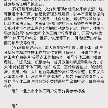
经营场所证明予以互认。
(四)开展系统建设。充分利用现有信息化系统资源，统
筹推进个体工商户信息化管理系统建设，以本市登记数据为
基础，结合符合条件的税务、社保登记、知识产权等数据，
比对国家法人库、国家企业信用信息公示系统中有关信息，
实现对本市个体工商户分型的自动划型判定。同时，对接市
场监管总局“‘名特优新’个体工商户培育平台”，开展“名特优
新”个体工商户申报、推荐、认定等工作。所需经费由单位
部门预算统筹保障。
(五)营造良好环境。加大政策宣传力度，将个体工商户
分型分类精准帮扶工作与宣传贯彻《条例》、开展“全国个
体工商户服务月”等重点工作相结合，引导个体工商户准确
理解、广泛关注、积极参与，提升政策知晓度和影响力。扩
大“名特优新”个体工商户的知名度，宣传艰苦创业、诚信经
营、党建引领、大胆创新等典型经验和突出事迹，切实发挥
示范带动作用。及时关注舆情动向，加强正面宣传引导，妥
善处理个体工商户对分型分类结果的异议和申诉，确保平稳
有序。
附件：北京市个体工商户分型分类参考标准
附件