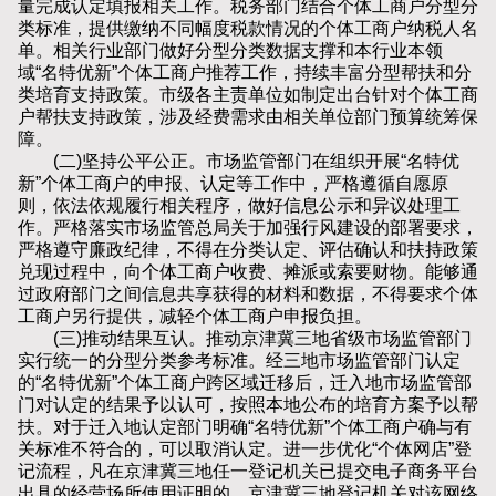
量完成认定填报相关工作。税务部门结合个体工商户分型分
类标准，提供缴纳不同幅度税款情况的个体工商户纳税人名
单。相关行业部门做好分型分类数据支撑和本行业本领
域“名特优新”个体工商户推荐工作，持续丰富分型帮扶和分
类培育支持政策。市级各主责单位如制定出台针对个体工商
户帮扶支持政策，涉及经费需求由相关单位部门预算统筹保
障。
(二)坚持公平公正。市场监管部门在组织开展“名特优
新”个体工商户的申报、认定等工作中，严格遵循自愿原
则，依法依规履行相关程序，做好信息公示和异议处理工
作。严格落实市场监管总局关于加强行风建设的部署要求，
严格遵守廉政纪律，不得在分类认定、评估确认和扶持政策
兑现过程中，向个体工商户收费、摊派或索要财物。能够通
过政府部门之间信息共享获得的材料和数据，不得要求个体
工商户另行提供，减轻个体工商户申报负担。
(三)推动结果互认。推动京津冀三地省级市场监管部门
实行统一的分型分类参考标准。经三地市场监管部门认定
的“名特优新”个体工商户跨区域迁移后，迁入地市场监管部
门对认定的结果予以认可，按照本地公布的培育方案予以帮
扶。对于迁入地认定部门明确“名特优新”个体工商户确与有
关标准不符合的，可以取消认定。进一步优化“个体网店”登
记流程，凡在京津冀三地任一登记机关已提交电子商务平台
出具的经营场所使用证明的，京津冀三地登记机关对该网络