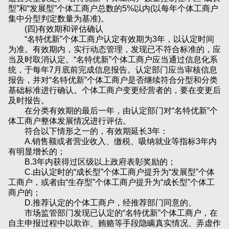
型”和“发展型”个体工商户总数的5%以内(以每年个体工商户
集中分型判定数量为基准)。
(四)有效期和评估确认
“名特优新”个体工商户认定有效期为3年，以认定时间
为准。有效期内，实行动态管理，发现已不符合标准的，应
当及时取消认定。“名特优新”个体工商户应当通过信息化系
统，于每年7月底前完成信息报告。认定部门应当审核信息
报告，并对“名特优新”个体工商户是否继续符合分型和分类
基础标准进行确认。个体工商户变更经营者的，要在变更后
及时报告。
在分类有效期的最后一年，由认定部门对“名特优新”个
体工商户整体发展情况进行评估。
符合以下情形之一的，有效期延长3年：
A.销售额或者营业收入、缴税、吸纳就业等指标3年内
有明显增长的；
B.3年内获得过区级以上政府表彰奖励的；
C.由认定时的“成长型”个体工商户提升为“发展型”个体
工商户，或者由“生存型”个体工商户提升为“成长型”个体工
商户的；
D.推荐认定的个体工商户，经推荐部门同意的。
市场监管部门发现已认定的“名特优新”个体工商户，在
自主申报过程中以欺诈、贿赂等手段隐瞒真实情况、弄虚作