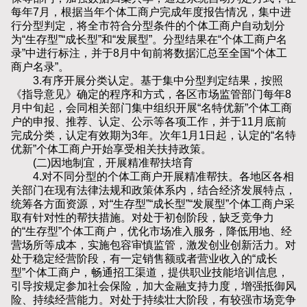
每年7月，根据当年个体工商户完成年度报告情况，集中进
行分型判定，将全市符合分型条件的个体工商户自动划分
为“生存型”“成长型”和“发展型”。分型结果在“个体工商户名
录”中进行标注，并于8月中旬前将数据汇总至全国“个体工
商户名录”。
3.有序开展分类认定。基于集中分型判定结果，按照
《指导意见》确定的程序和方式，各区市场监管部门每年8
月中旬起，会同相关部门集中组织开展“名特优新”个体工商
户的申报、推荐、认定、公示等各项工作，并于11月底前
完成分类，认定有效期为3年。次年1月1日起，认定的“名特
优新”个体工商户开始享受相关扶持政策。
(二)因地制宜，开展精准帮扶培育
4.对不同分型的个体工商户开展精准帮扶。各地区各相
关部门在现有法律法规和政策体系内，结合经济发展特点，
统筹各方面资源，对“生存型”“成长型”“发展型”个体工商户采
取有针对性的帮扶措施。对处于初创阶段，缺乏竞争力
的“生存型”个体工商户，优化市场准入服务，降低用地、经
营场所等成本，实施包容审慎监管，激发创业创新活力。对
处于稳定经营阶段，有一定销售额或者营业收入的“成长
型”个体工商户，畅通招工渠道，提供职业技能培训信息，
引导按规定参加社会保险，加大金融支持力度，增强抵御风
险、持续经营能力。对处于持续壮大阶段，有较强市场竞争