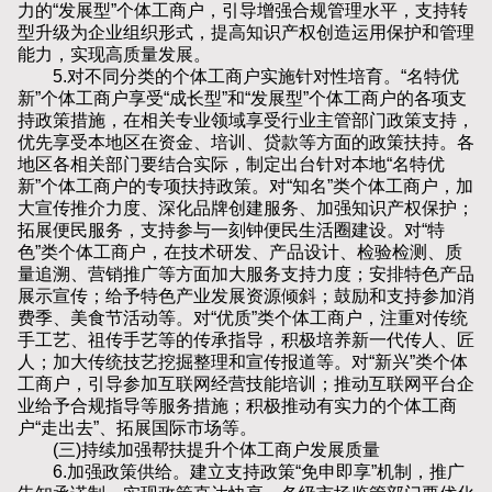
力的“发展型”个体工商户，引导增强合规管理水平，支持转
型升级为企业组织形式，提高知识产权创造运用保护和管理
能力，实现高质量发展。
5.对不同分类的个体工商户实施针对性培育。“名特优
新”个体工商户享受“成长型”和“发展型”个体工商户的各项支
持政策措施，在相关专业领域享受行业主管部门政策支持，
优先享受本地区在资金、培训、贷款等方面的政策扶持。各
地区各相关部门要结合实际，制定出台针对本地“名特优
新”个体工商户的专项扶持政策。对“知名”类个体工商户，加
大宣传推介力度、深化品牌创建服务、加强知识产权保护；
拓展便民服务，支持参与一刻钟便民生活圈建设。对“特
色”类个体工商户，在技术研发、产品设计、检验检测、质
量追溯、营销推广等方面加大服务支持力度；安排特色产品
展示宣传；给予特色产业发展资源倾斜；鼓励和支持参加消
费季、美食节活动等。对“优质”类个体工商户，注重对传统
手工艺、祖传手艺等的传承指导，积极培养新一代传人、匠
人；加大传统技艺挖掘整理和宣传报道等。对“新兴”类个体
工商户，引导参加互联网经营技能培训；推动互联网平台企
业给予合规指导等服务措施；积极推动有实力的个体工商
户“走出去”、拓展国际市场等。
(三)持续加强帮扶提升个体工商户发展质量
6.加强政策供给。建立支持政策“免申即享”机制，推广