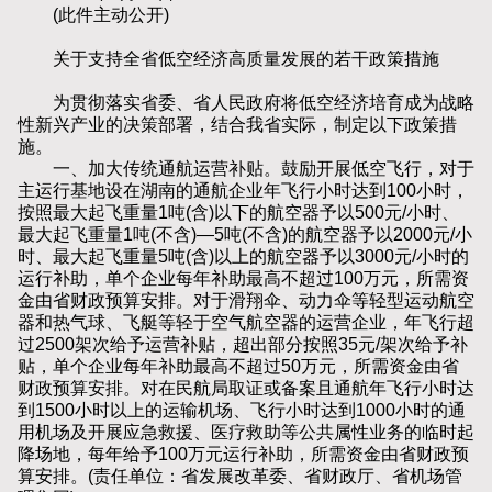
(此件主动公开)
关于支持全省低空经济高质量发展的若干政策措施
为贯彻落实省委、省人民政府将低空经济培育成为战略
性新兴产业的决策部署，结合我省实际，制定以下政策措
施。
一、加大传统通航运营补贴。鼓励开展低空飞行，对于
主运行基地设在湖南的通航企业年飞行小时达到100小时，
按照最大起飞重量1吨(含)以下的航空器予以500元/小时、
最大起飞重量1吨(不含)—5吨(不含)的航空器予以2000元/小
时、最大起飞重量5吨(含)以上的航空器予以3000元/小时的
运行补助，单个企业每年补助最高不超过100万元，所需资
金由省财政预算安排。对于滑翔伞、动力伞等轻型运动航空
器和热气球、飞艇等轻于空气航空器的运营企业，年飞行超
过2500架次给予运营补贴，超出部分按照35元/架次给予补
贴，单个企业每年补助最高不超过50万元，所需资金由省
财政预算安排。对在民航局取证或备案且通航年飞行小时达
到1500小时以上的运输机场、飞行小时达到1000小时的通
用机场及开展应急救援、医疗救助等公共属性业务的临时起
降场地，每年给予100万元运行补助，所需资金由省财政预
算安排。(责任单位：省发展改革委、省财政厅、省机场管