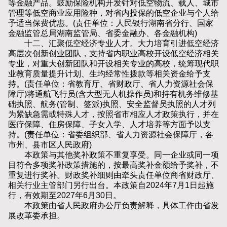
等金融产品。鼓励保险机构开发针对低空物流、载人、城市
管理等低空商业应用险种，对省内投保的低空企业与个人给
予适当保费优惠。(责任单位：人民银行湖南省分行、国家
金融监管总局湖南监管局、省委金融办、各金融机构)
十二、汇聚低空经济专业人才。大力培育引进低空经济
高层次创新创业团队，支持省内职业高校开设低空经济相关
专业，对重大创新团队和开设相关专业的高校，统筹现代职
业教育质量提升计划、生均经常性拨款等相关资金给予支
持。(责任单位：省教育厅、省财政厅、省人力资源社会保
障厅)将通航飞行员(含大型无人机操作员)和持有机务维修基
础执照、航务(管制、签派)执照、安全监督员执照的人才列
为紧缺急需或特殊人才，按照省市相应人才政策执行，并在
医疗保障、住房保障、子女入学、人才培养等方面予以支
持。(责任单位：省委组织部、省人力资源社会保障厅，各
市州、县市区人民政府)
本政策与其他奖补政策不重复享受。同一企业或同一项
目符合多项奖补政策措施的，按最高奖补金额给予奖补，不
重复进行奖补。财政奖补细则由牵头责任单位商省财政厅、
相关行业主管部门另行出台。本政策自2024年7月1日起施
行，有效期至2027年6月30日。
本政策由省人民政府办公厅负责解释，具体工作由省发
展改革委承担。