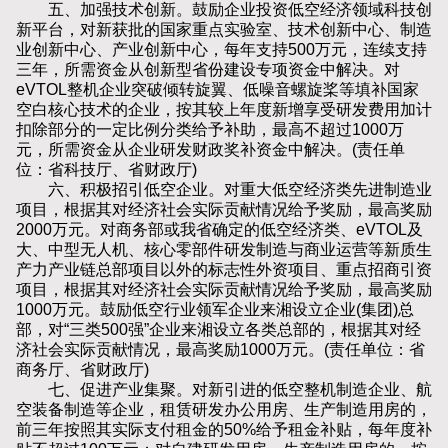
五、加强技术创新。鼓励企业投资低空经济领域科技创
新平台，对新获批的国家重点实验室、技术创新中心、制造
业创新中心、产业创新中心，每年支持500万元，连续支持
三年，所需资金从创新型省份建设专项资金中解决。对
eVTOL整机企业突破倾转旋翼、低噪音螺旋桨等填补国家
空白核心技术的企业，按其较上年度新增享受研发费用加计
扣除部分的一定比例分类给予补助，最高不超过1000万
元，所需资金从企业研发财政奖补资金中解决。(责任单
位：省科技厅、省财政厅)
六、积极招引低空企业。对重大低空经济类先进制造业
项目，根据其对经济社会实际贡献情况给予奖励，最高奖励
2000万元。对商务部或我省确定的低空经济类、eVTOL及
大、中型无人机、核心零部件研发制造与商业运营等新质生
产力产业链总部项目以外的标志性外资项目、重点招商引资
项目，根据其对经济社会实际贡献情况给予奖励，最高奖励
1000万元。鼓励低空行业领军企业来湘设立企业(集团)总
部，对“三类500强”企业来湘设立各类总部的，根据其对经
济社会实际贡献情况，最高奖励1000万元。(责任单位：省
商务厅、省财政厅)
七、促进产业集聚。对新引进的低空整机制造企业、航
空装备制造等企业，租赁研发办公用房、生产制造用房的，
前三年按照其实际支付租金的50%给予租金补贴，每年度补