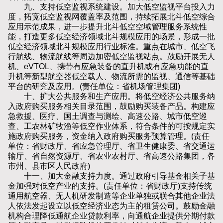
九、支持低空监视系统建设。加大低空监视平台投入力
度，拓宽低空监视网覆盖率及范围，持续拓展北斗低空综合
应用示范成果，进一步提升北斗低空空域管理服务系统性
能，打造更多低空经济领域北斗规模应用的场景，形成一批
低空经济领域北斗规模应用行业标准。重点在城市、低空飞
行航线、物流航线等周边加密低空监视站点。鼓励开展无人
机、eVTOL、携带有应急装备的直升机或有应急功能的直
升机等新型航空器低空载人、物流所需的监视、通信等基础
平台的研究及应用。(责任单位：省机场管理集团)
十、扩大公共服务和生产应用。将低空经济公共服务纳
入政府购买服务相关目录范围，鼓励购买装备产品。构建应
急救援、医疗、国土调查与测绘、高速公路、城市低空巡
查、工农林矿牧渔等低空作业体系，符合条件的可按规定实
施政府购买服务，资金纳入政府购买服务预算管理。(责任
单位：省财政厅、省应急管理厅、省卫生健康委、省交通运
输厅、省自然资源厅、省农业农村厅、省高速公路集团，各
市州、县市区人民政府)
十一、加大金融支持力度。通过政府引导基金相关子基
金加强对低空产业的支持。(责任单位：省财政厅)支持传统
通用航空器、无人机研发制造等企业单独或联合其他企业法
人依法发起设立以低空经济业态为主的租赁公司。鼓励金融
机构合理降低通航企业贷款利率，向通航企业提供分期付款