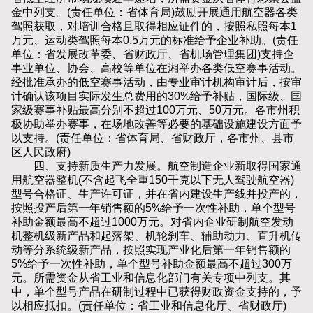
金中列支。(责任单位：省体育局)鼓励开展通用航空器各类
驾照获取，对培训合格且取得相应证件的，按照私照每本1
万元、运动类驾照每本0.5万元的标准给予企业补助。(责任
单位：省发展改革委、省财政厅、省机场管理集团)支持企
事业单位、协会、高校等单位在湘举办各类低空赛事活动。
经批准承办的低空赛事活动，由专业审计机构审计后，按审
计确认该项目实际发生总费用的30%给予补贴，国际级、国
家级赛事补贴最高分别不超过100万元、50万元。各市州积
极协助举办赛事，在场地改善等必要的基础设施建设方面予
以支持。(责任单位：省体育局、省财政厅，各市州、县市
区人民政府)
四、支持新质生产力发展。航空制造企业新取得国家通
用航空器整机(不含起飞全重150千克以下无人驾驶航空器)
型号合格证、生产许可证，并在省内建设生产线并投产的，
按照投产后第一年销售额的5%给予一次性补助，单个型号
补助金额最高不超过1000万元。对省内企业研制航空发动
机整机级新产品和起落架、机轮刹车、辅助动力、直升机传
动等分系统级新产品，按照实现产业化后第一年销售额的
5%给予一次性补助，单个型号补助金额最高不超过300万
元。所需资金从省工业和信息化部门有关专项中列支。其
中，单个型号产品在研制过程中已获得财政资金支持的，予
以相应抵扣。(责任单位：省工业和信息化厅、省财政厅)