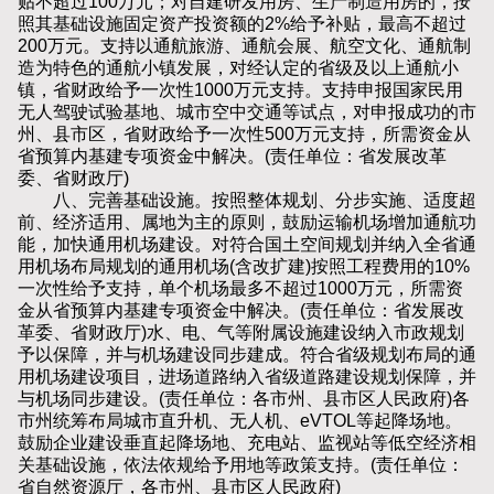
贴不超过100万元；对自建研发用房、生产制造用房的，按
照其基础设施固定资产投资额的2%给予补贴，最高不超过
200万元。支持以通航旅游、通航会展、航空文化、通航制
造为特色的通航小镇发展，对经认定的省级及以上通航小
镇，省财政给予一次性1000万元支持。支持申报国家民用
无人驾驶试验基地、城市空中交通等试点，对申报成功的市
州、县市区，省财政给予一次性500万元支持，所需资金从
省预算内基建专项资金中解决。(责任单位：省发展改革
委、省财政厅)
八、完善基础设施。按照整体规划、分步实施、适度超
前、经济适用、属地为主的原则，鼓励运输机场增加通航功
能，加快通用机场建设。对符合国土空间规划并纳入全省通
用机场布局规划的通用机场(含改扩建)按照工程费用的10%
一次性给予支持，单个机场最多不超过1000万元，所需资
金从省预算内基建专项资金中解决。(责任单位：省发展改
革委、省财政厅)水、电、气等附属设施建设纳入市政规划
予以保障，并与机场建设同步建成。符合省级规划布局的通
用机场建设项目，进场道路纳入省级道路建设规划保障，并
与机场同步建设。(责任单位：各市州、县市区人民政府)各
市州统筹布局城市直升机、无人机、eVTOL等起降场地。
鼓励企业建设垂直起降场地、充电站、监视站等低空经济相
关基础设施，依法依规给予用地等政策支持。(责任单位：
省自然资源厅，各市州、县市区人民政府)