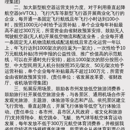
理集团)
二、加大新型航空器运营支持力度。对于利用垂直起降
航空器(eVTOL)、飞行汽车等新型飞行器开展商业化飞行的
企业，每开通一条固定飞行航线且年飞行小时达到100小
时，按照1000元/小时给予运营补贴，单个企业每年补贴最
高不超过300万元，所需资金由省财政预算安排。鼓励无人
驾驶航空器(无人机)开展低空物流和配送业务，企业每开通
一条固定无人机物流航线或配送航线且常态化运营一年以
上，年飞行达到1000架次的(往返为一架次)，一次性给予10
万元航线补贴(市州申报的公益性强、推广价值高的示范航
线，可以在开通时先行安排)，超出1000架次的部分按照小
型、中大型民用无人机分别按照35元/架次、50元/架次给予
运营补贴，单个企业每年补贴最高不超过100万元，所需资
金由省财政预算安排。(责任单位：省发展改革委、省财政
厅、省机场管理集团)
三、拓展应用场景。鼓励各市州发放低空旅游消费券，
鼓励旅行社开展低空旅游业务，与各景区、通用机场合作开
发观光旅游、主题游、体验游等业态和产品。依托景区建立
飞行营地、垂直起降点，开展飞行体验等低空飞行体验活
动。(责任单位：各市州、县市区人民政府，省文化和旅游
厅)支持滑翔伞、航空跳伞、飞艇、热气球等航空体育运动
发展，每年发放不低于300万元航空体育消费券，并根据我
省低空经济市场规模逐年递增，所需资金从省体育彩票公益