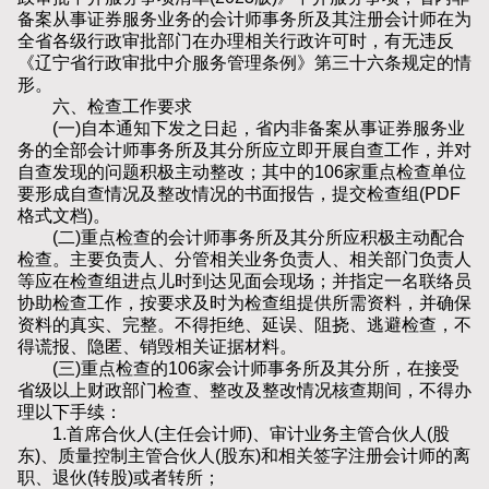
备案从事证券服务业务的会计师事务所及其注册会计师在为
全省各级行政审批部门在办理相关行政许可时，有无违反
《辽宁省行政审批中介服务管理条例》第三十六条规定的情
形。
六、检查工作要求
(一)自本通知下发之日起，省内非备案从事证券服务业
务的全部会计师事务所及其分所应立即开展自查工作，并对
自查发现的问题积极主动整改；其中的106家重点检查单位
要形成自查情况及整改情况的书面报告，提交检查组(PDF
格式文档)。
(二)重点检查的会计师事务所及其分所应积极主动配合
检查。主要负责人、分管相关业务负责人、相关部门负责人
等应在检查组进点儿时到达见面会现场；并指定一名联络员
协助检查工作，按要求及时为检查组提供所需资料，并确保
资料的真实、完整。不得拒绝、延误、阻挠、逃避检查，不
得谎报、隐匿、销毁相关证据材料。
(三)重点检查的106家会计师事务所及其分所，在接受
省级以上财政部门检查、整改及整改情况核查期间，不得办
理以下手续：
1.首席合伙人(主任会计师)、审计业务主管合伙人(股
东)、质量控制主管合伙人(股东)和相关签字注册会计师的离
职、退伙(转股)或者转所；