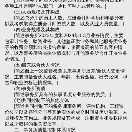
[简述事务所的重大决策是如何做出的。事务所日常的
各项工作是哪些人/部门、通过何种方式管理的。]
(三)人员规模及其构成
[简述总分所的员工人数、注册会计师学历和年龄分布
以及考试取得注册会计师资质人数，以及从业人员数量。]
(四)业务规模及其构成
[简述事务所2023年度和2024年1-3月业务情况，主要
包审计业务、验资业务、其他鉴证类业务和其他服务类业务
等的收费金额和出具报告数量，收费最高的前五名客户情
况，以及事务所跨省执业情况和与其他事务所合作开展业务
的情况。]
(五)股东或合伙人情况
[简述自上一次监督检查以来事务所股东/合伙人变更情
况，主要包括合伙人姓名、年龄、出资金额、出资比例、职
责和职业资格证情况等。]
(六)事务所资质
[简述事务所具有的从事某项专业服务的资质。]
(七)共同控制下的其他实体
[简述共同控制下的税务师事务所、评估机构、工程造
价公司以及咨询公司等其他实体的成立时间及历史沿革、人
员规模及其构成、业务规模及其构成、注册资本和股权结构
以及所取得的相关资质等。]
二、事务所质量控制体系情况