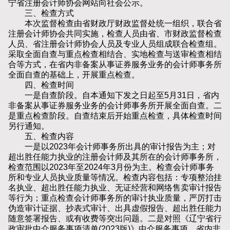
宁省注册会计师协会网站向社会公示。
三、检查方式
本次监督检查由省财政厅财政监督处统一组织，联合省
注册会计师协会共同实施，检查人员由省、市财政监督检查
人员、省注册会计师协会人员及专业人员组成联合检查组。
采取全面自查与重点检查相结合、实地检查与送审检查相结
合等方式，在省内非备案从事证券服务业务的会计师事务所
全面自查的基础上，开展重点检查。
四、检查时间
一是自查阶段。自本通知下发之日起至5月31日，省内
非备案从事证券服务业务的会计师事务所开展全面自查。二
是重点检查阶段。自查结束后开始重点检查，具体检查时间
另行通知。
五、检查内容
一是以2023年会计师事务所出具的审计报告为主；对
超出胜任能力执业的注册会计师及其所在的会计师事务所，
检查范围以2023年至2024年3月份为主。检查会计师事务
所和专业人员执业质量等情况。检查内容包括：专项整治挂
名执业、超出胜任能力执业、无证经营和网络售卖审计报告
等行为；重点检查会计师事务所的审计执业质量，严厉打击
伪造审计证据、抄表式审计、出具虚假报告、超出胜任能力
随意签署报告、或有收费等突出问题。二是对照《辽宁省行
政审批中介服务事项清单(2023版)》中介服务事项，省内非