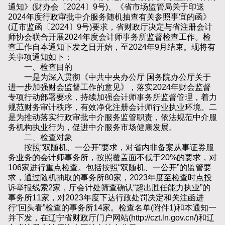
通知》(财办会〔2024〕9号)、《省市场监管局关于印送
2024年度行政审批中介服务随机抽查有关参照事宜的函》
(辽市监函〔2024〕9号)要求，省财政厅决定与省注册会计
师协会联合开展2024年度会计师事务所监督检查工作。检
查工作自本通知下发之日开始，至2024年9月结束。现将有
关事项通知如下：
一、检查目的
一是为深入贯彻《中共中央办公厅 国务院办公厅关于
进一步加强财会监督工作的意见》，落实2024年财会监督
专项行动部署要求，持续加强会计师事务所监督管理，着力
规范财务审计秩序，有效净化注册会计师行业执业环境。二
是为推动落实行政审批中介服务监管职责，依法规范中介服
务机构执业行为，促进中介服务市场健康发展。
二、检查对象
按照“双随机、一公开”要求，对省内非备案从事证券服
务业务的会计师事务所，按照覆盖面不低于20%的要求，对
106家进行重点检查。包括按照“双随机、一公开”的监管要
求，通过随机抽取的事务所80家，2023年度至检查时点投
诉举报线索2家，厅会计处筛查确认“超出胜任能力执业”的
事务所11家，对2023年度下达行政处罚决定和关注函进
行“回头看”检查的事务所14家。检查名单(附件1)和本通知一
并下发，在辽宁省财政厅门户网站(http://czt.ln.gov.cn/)和辽