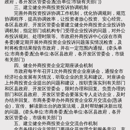
政府，各开发区管委会;配合单位:市级有关部门)
三、建立健全外商投资投诉协调机制
完善外商投资投诉协调工作机制，优化协调规则，规范
协调程序，提高协调效率，让投资者放心投资、安心经营。
各区县政府、开发区管委会要建立健全外商投资企业投诉协
调机制，指定部门或机构专门受理企业投诉的问题，对外公
布投诉规则、处理时限等。市政府外商投诉中心(设在市商
务委)要定期开展外商投资企业投诉问题落实情况检查，及
时将检查结果报告市政府，并在一定范围内通报。(牵头单
位:市商务委;配合单位:各区县政府，各开发区管委会，市级
有关部门)
四、健全外商投资企业定期座谈会机制
市政府每半年召开1次外商投资企业座谈会，通报全市
经济社会发展有关情况，听取企业的意见和建议。对座谈会
上外商投资企业提出的问题和建议，按职责落实到有关部门
和区县政府、开发区管委会，限时办理和回复。负责办理的
部门和区县政府、开发区管委会要落实专人走访企业，及时
办结并回复。市商务委举办外商投资企业双月交流会(恳谈
会)，宣传、解读新出台的政策法规，及时帮助解决新出现
的问题。(牵头单位:市商务委;配合单位:各区县政府，各开
发区管委会，市级有关部门)
五、建立健全外商投资企业交流合作机制
全市各级行业主管部门要强化开放理念和服务意识，充