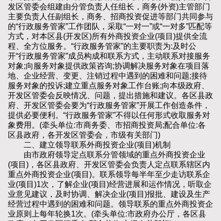
发区管委会组建由分管负责人任组长，商务(外资)主管部门
主要负责人任副组长，商务、招商投资促进等部门共同参与
的“行政服务管家”工作团队，采取“一对一”或“一对多”匹配等
方式，对本区县(开发区)所有外商投资企业(项目)提供全流
程、全方位服务。“行政服务管家”的主要职责为:及时公
开“行政服务管家”成员构成和联系方式，主动联系对接服务
对象;向服务对象提供政策咨询;协调解决服务对象在项目落
地、企业经营、变更、注销过程中遇到的困难和问题;接待
服务对象的投诉;建立重点服务对象工作台账;向本级政府、
开发区管委会反映情况、问题，提出措施和建议。各区县政
府、开发区管委会要为“行政服务管家”开展工作创造条件，
提供必要便利。“行政服务管家”不得以任何形式收取服务对
象费用。(牵头单位:市商务委、市招商投资局;配合单位:各
区县政府，各开发区管委会，市级有关部门)
二、建立领导联系外商投资企业(项目)机制
由市政府领导定点联系分管领域的重点外商投资企业
(项目)，各区县政府、开发区管委会负责人定点联系辖区内
重点外商投资企业(项目)。联系领导每半年至少走访联系企
业(项目)1次，了解企业(项目)经营进展和运作情况，听取企
业意见建议，及时协调、解决企业(项目)报批、建设及生产
经营过程中遇到的困难和问题。领导联系的重点外商投资企
业原则上每年轮换1次。(牵头单位:市政府办公厅，各区县