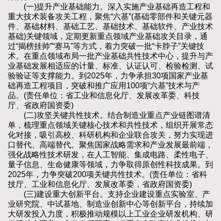
(一)提升产业基础能力。深入实施产业基础再造工程和
重大技术装备攻关工程，聚焦“六基”(基础零部件和关键元器
件、基础材料、基础工艺、基础技术、基础软件、产业技术
基础)关键领域，定期更新重点领域产业基础攻关目录，通
过“揭榜挂帅”“赛马”等方式，着力突破一批“卡脖子”关键技
术。在重点领域布局一批产业基础共性技术中心，提升与产
业基础发展相适应的计量、标准、认证认可、检验检测、试
验验证等支撑能力。到2025年，力争承担30项国家产业基
础再造工程项目，突破和推广应用100项“六基”技术与产
品。(责任单位：省工业和信息化厅、发展改革委、科技
厅、省政府国资委)
(二)攻坚关键共性技术。结合制造业重点产业链图谱清
单，梳理重点领域关键核心技术和共性技术，组织开展常态
化对接，吸引高校、科研机构和企业联合攻关，努力实现进
口替代、高端替代。聚焦国家战略需求和产业发展最前端，
强化战略性技术研发，在人工智能、集成电路、柔性电子、
量子信息、生命健康等领域，力争取得原创性科技成果。到
2025年，力争突破200项关键共性技术。(责任单位：省科
技厅、工业和信息化厅、发展改革委，省政府国资委)
(三)建设重大创新平台。支持企业建设重点实验室、产
业研究院、中试基地、制造业创新中心等创新平台，持续加
大研发投入力度，积极推动规模以上工业企业研发机构、研