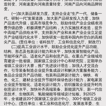
造转变、河南速度向河南质量转变、河南产品向河南品牌转
变。
(一)加大新品研发力度。支持企业走“生产一代、储备一
代、研制一代”发展道路，加大新产品研发投入力度，加快
产品迭代升级，提高市场竞争力。鼓励传统产业企业瞄准消
费升级趋势，积极调整产品结构，大力实施技术改造，提升
中高端产品供给水平。支持新兴产业和未来产业企业立足提
升产业链现代化水平，加快研发一批填补国内外空白的高精
尖产品。(责任单位：省科技厅、工业和信息化厅、财政厅)
(二)提高工业设计水平。鼓励企业优化提升产品功能、
结构、形态及包装设计能力和水平，加快发展智能化产品、
节能环保产品、适老化产品和创意产品。在重点产业领域培
育建设一批省级、国家级工业设计中心和研究院，定期举办
省级工业设计大赛，推广先进设计理念，加强人才交流合
作。引导装备制造企业提升集成设计和解决方案服务能力，
食品企业提升产品功能、包装和品牌设计能力，钢铁、有
色、化工、建材企业提升节能环保绿色设计能力，家电家居
企业提升智能化、适老化设计能力，纺织服装企业提升时尚
创意设计水平。加快补齐高端装备、新能源汽车、新一代信
息技术、生物医药、氢能储能等领域设计短板。到2025
年，全省建设20个国家级工业设计中心、300个省级工业设
计中心。(责任单位：省工业和信息化厅、发展改革委、生