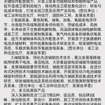
关键组件配套能力。开发卫星多功能模组和智能终端产品，
提升遥感卫星制造能力，推动商业卫星批量化设计、研发与
低成本制造，打造全国卫星及应用产业高地。(责任单位：
省工业和信息化厅、科技厅、国防科工局、发展改革委)
2.氢能装备。聚焦制氢、储氢、加氢、氢能发电等环
节，全面提升高端氢能装备供给能力。突破低成本、高效
率、长寿命质子交换膜电解制氢、高温固体氧化物电解制氢
成套工艺，加快发展制氢装备、氢气纯化装备和储氢供氢装
备，提升关键阀体和高压件配套水平。开展质子交换膜燃料
电池关键材料、部件批量制备技术研发攻关，研发燃料电池
系统、车载供氢系统等氢能发电装备。(责任单位：省工业
和信息化厅、发展改革委)
3.储能装备。强化先进储能技术攻关，重点发展规模储
能用锂离子电池、液流电池、大容量超级电容储能等储能设
备，发展储能能量管理系统、储能变流器等新装备，促进分
布式利用技术与储能技术融合发展。开展退役动力电池储能
梯级利用技术、新能源综合利用与电力储能系统集成技术等
研究，研发储能电池及系统在线检测、状态预测和预警技术
及装备。(责任单位：省工业和信息化厅、发展改革委)
六、多元拓展新产品
深入实施制造业“三品”(增品种、提品质、创品牌)战
略，推动新技术、新设计、新材料、新工艺对供给体系增势
赋能，扩大高质量产品和服务供给，推动河南制造向河南创