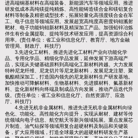
进高端铜基材料在高端装备、新能源汽车等领域应用。推进
研发低成本高纯镁提纯精炼、高性能铸造镁合金和镁铝复合
材料等制备及精密成型技术，拓展轻量化高强度镁合金在军
工、电子信息等领域应用。发展超宽高纯度高密度钨钼溅射
靶材、电子功能钨钼新材料及精深加工产品。加强铅锌冶炼
伴生有价金属提取、提纯等技术研发应用，提高资源综合利
用率。(责任单位：省工业和信息化厅、教育厅、地方金融
管理局、财政厅、科技厅)
3.先进化工材料。推进先进化工材料产业向功能化学
品、专用化学品、精细化学品发展，延伸发展下游高端产
品，实现从关键基础原料到高端化工新材料跨越。大力发展
特种尼龙纤维、尼龙切片等尼龙新材料，发展尼龙注塑、聚
氨酯精深加工，打造国内领先的尼龙新材料生产研发基地。
加快推动可降解材料、生物基材料、先进膜材料、氟基新材
料、盐化新材料向终端及制成品方向发展，推动产品迭代升
级。(责任单位：省工业和信息化厅、自然资源厅、应急
厅、科技厅)
4.先进无机非金属材料。推进先进无机非金属材料向绿
色化、功能化、高性能化方向提升，实现从耐材、建材等传
统领域向电子信息、航空航天等新兴领域拓展。重点发展芯
片制造、油气钻探等领域用复合超硬材料及制品和关键装
备，扩大应用领域，打造全球最大的超硬材料研发生产基