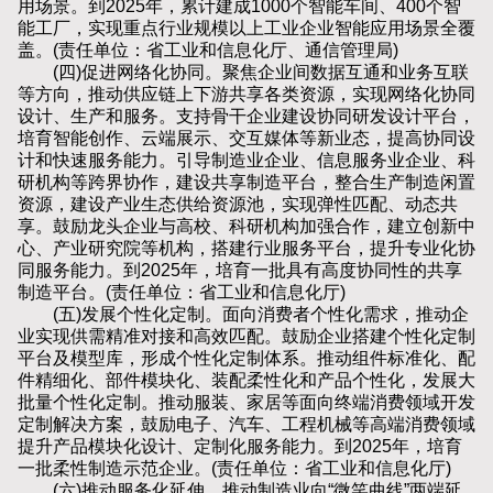
用场景。到2025年，累计建成1000个智能车间、400个智
能工厂，实现重点行业规模以上工业企业智能应用场景全覆
盖。(责任单位：省工业和信息化厅、通信管理局)
(四)促进网络化协同。聚焦企业间数据互通和业务互联
等方向，推动供应链上下游共享各类资源，实现网络化协同
设计、生产和服务。支持骨干企业建设协同研发设计平台，
培育智能创作、云端展示、交互媒体等新业态，提高协同设
计和快速服务能力。引导制造业企业、信息服务业企业、科
研机构等跨界协作，建设共享制造平台，整合生产制造闲置
资源，建设产业生态供给资源池，实现弹性匹配、动态共
享。鼓励龙头企业与高校、科研机构加强合作，建立创新中
心、产业研究院等机构，搭建行业服务平台，提升专业化协
同服务能力。到2025年，培育一批具有高度协同性的共享
制造平台。(责任单位：省工业和信息化厅)
(五)发展个性化定制。面向消费者个性化需求，推动企
业实现供需精准对接和高效匹配。鼓励企业搭建个性化定制
平台及模型库，形成个性化定制体系。推动组件标准化、配
件精细化、部件模块化、装配柔性化和产品个性化，发展大
批量个性化定制。推动服装、家居等面向终端消费领域开发
定制解决方案，鼓励电子、汽车、工程机械等高端消费领域
提升产品模块化设计、定制化服务能力。到2025年，培育
一批柔性制造示范企业。(责任单位：省工业和信息化厅)
(六)推动服务化延伸。推动制造业向“微笑曲线”两端延