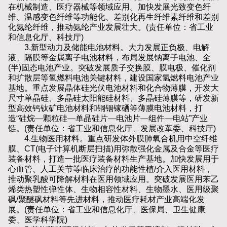
在机械制造、医疗器械等领域应用。加快发展光致变色纤
维、温感变色纤维等功能化、差别化再生纤维素纤维和差别
化氨纶纤维，推动氨纶产业发展壮大。(责任单位：省工业
和信息化厅、科技厅)
3.新型动力及储能电池材料。大力发展正负极、电解
液、隔膜等金属离子电池材料，布局发展钠离子电池、全
(半)固态电池产业。突破发展质子交换膜、膜电极、催化剂
和扩散层等氢燃料电池关键材料，建设国家氢燃料电池产业
基地。重点发展晶体硅光伏电池材料和化合物薄膜，开发大
尺寸单晶硅、多晶硅太阳能硅材料、多晶硅薄膜等，研发新
型高效钙钛矿电池材料和铜铟镓硒等薄膜电池材料，打
造“硅烷—颗粒硅—单晶硅片—电池片—组件—电站”产业
链。(责任单位：省工业和信息化厅、发展改革委、科技厅)
4.生物医用材料。重点研发体外膜肺氧合机用中空纤维
膜、CT(电子计算机断层扫描)用弥散强化金属及合金等医疗
装备材料，打造一批医疗装备材料生产基地。加快发展用于
心血管、人工关节等临床治疗的功能性植/介入医用材料，
推动聚乳酸可降解材料在医用领域应用。突破发展医用苯乙
烯类热塑性弹性体、生物相容性材料、生物墨水、医用级聚
砜/聚醚砜材料等先进材料，推动医疗耗材产业高端化发
展。(责任单位：省工业和信息化厅、医保局、卫生健康
委、医学科学院)