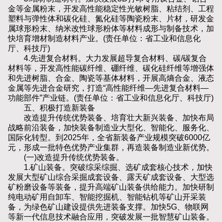
金等金属粉末，开发高性能稳定性光敏树脂、粘结剂、工程
塑料与弹性体和碳化硅、氮化硅等陶瓷粉末、片材，研发金
属球形粉末、纳米改性球形粉体等材料成形与制备技术，加
快培育增材制造材料产业。(责任单位：省工业和信息化
厅、科技厅)
4.先进复合材料。大力发展超导复合材料、碳/碳复合
材料等，开发高性能碳纤维、硼纤维、碳化硅纤维等增强体
和先进树脂、合金、陶瓷等基体材料，开展高熵合金、液态
金属等先进合金研究，打造“高性能纤维—先进复合材料—
功能部件”产业链。(责任单位：省工业和信息化厅、科技厅)
五、积极打造新装备
改造提升传统优势装备、培育壮大新兴装备、加快布局
战略前沿装备，加快装备制造业大型化、智能化、服务化、
国际化转型。到2025年，全省新装备产业规模突破6000亿
元，形成一批特色优势产业集群，再造装备制造业新优势。
(一)改造提升传统优势装备。
1.矿山装备。突破综采综掘、选矿成套核心技术，加快
发展大型矿山综合采掘成套设备、露天矿成套设备、大型选
矿粉磨设备等装备，提升高端矿山装备供给能力。加快研制
纯电动矿用自卸车、智能挖掘机、智能钻机等矿山开采装
备，为绿色矿山建设提供先进装备支撑。加快5G、物联网
等新一代信息技术融合应用，突破发展一批智慧矿山装备。