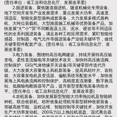
(责任单位：省工业和信息化厅、发展改革委)
2.掘进装备。聚焦隧道掘进机、隧道机械化专用设备、
地下空间开发等产业发展需求，重点发展大功率、高速度、
强适应、智能化新型盾构成套装备，大力发展多模式盾构
机、大吨位装载机、大型路面施工机械等优势装备产品。加
快发展“大”“小”“异”不同断面及土压、泥水、硬岩等不同适应
性的全系列掘进装备，满足各种工程应用需求。紧盯智能传
感器、控制器、电气元件等掘进装备产业链关键环节，做优
关键零部件配套产业。(责任单位：省工业和信息化厅、发
展改革委)
3.电力装备。围绕特高压电网建设，持续开展特高压输
变电、柔性直流输电等关键技术攻关，加快特高压换流阀、
控制保护、GIS(气体绝缘开关设备)等关键零部件迭代升
级。大力发展大容量海上风机新装备，提高风轮叶片、齿轮
箱、大容量发电机及变流器、偏航系统等配套水平，加快发
展海上风电换流阀和控制保护、高精度直流测量、数字换流
站、低频输电断路器等产品，提升新型变配电装备供给水
平。(责任单位：省工业和信息化厅、发展改革委)
4.农机装备。加快发展新型智能大功率拖拉机及智能耕
种机、联合收获机、秸秆收集处理机等新型耕种收获装备，
突破高效节能、远程运维、智能控制等关键技术，加快开发
生产大功率发动机、200马力以上拖拉机底盘、湿式离合器