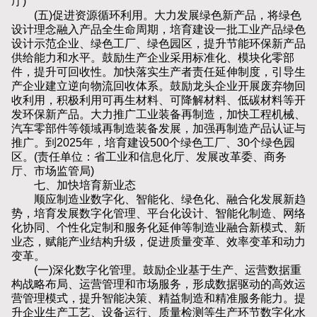
厅)
(五)促进资源循环利用。大力发展绿色新产品，将绿色
设计理念融入产品全生命周期，培育建设一批工业产品绿色
设计示范企业、绿色工厂、绿色园区，提升节能环保新产品
供给能力和水平。鼓励生产企业采用标准化、模块化零部
件，提升可回收性。加快落实生产者责任延伸制度，引导生
产企业建立逆向物流回收体系。鼓励龙头企业开展废弃物回
收利用，积极利用可再生材料、可降解材料、低碳材料等开
发环保新产品。大力推广工业装备再制造，加快工程机械、
汽车零部件等领域再制造装备发展，加强再制造产品认证与
推广。到2025年，培育建设500个绿色工厂、30个绿色园
区。(责任单位：省工业和信息化厅、发展改革委、商务
厅、市场监管局)
七、加快培育新业态
顺应制造业数字化、智能化、绿色化、融合化发展新趋
势，培育发展数字化管理、平台化设计、智能化制造、网络
化协同、个性化定制和服务化延伸等制造业融合新模式、新
业态，赋能产业结构升级，促进质量变革、效率变革和动力
变革。
(一)深化数字化管理。鼓励企业基于生产、运营数据重
构战略布局、运营管理和市场服务，形成数据驱动的高效运
营管理模式，提升智能决策、精益制造和精准服务能力。提
升企业生产工艺、设备运行、质量检测等生产环节数字化水