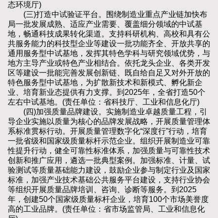
态环境厅)
(三)打造中试验证平台。围绕制造业重点产业链加快布
局一批发展成熟、适应产业需要、覆盖细分领域的中试基
地，畅通科技成果转化渠道。支持科研机构、高校和具有公
共服务能力的科技型企业等建设一批功能齐全、开放共享的
通用服务型中试基地，发挥其特色学科与研究领域优势，与
地方主导产业或特色产业相结合。依托龙头企业、各类开发
区等建设一批能完善发展创新链、既自给自足又对外开放的
特色服务型中试基地，为扩散新技术和新模式、孵化新企
业、培育新业态提供有力支撑。到2025年，全省打造50个
左右中试基地。(责任单位：省科技厅、工业和信息化厅)
(四)加强质量品牌建设。实施制造业卓越质量工程，引
导企业实施以质量为核心的品牌发展战略，开展质量管理体
系标准贯标行动。开展质量管理数字化“深度行”行动，培育
一批省级和国家级质量标杆示范企业。组织开展制造业可靠
性提升行动，健全可靠性标准体系，加强质量与可靠性技术
创新和推广应用，遴选一批典型案例。加强标准、计量、试
验测试等质量基础能力建设，鼓励企业参与制定行业及国家
标准，加强产业技术基础公共服务平台建设，支持行业协会
等组织开展质量品牌培训、咨询、诊断等服务。到2025
年，创建50个国家级质量标杆企业，培育100个市场美誉度
高的工业品牌。(责任单位：省市场监管局、工业和信息化