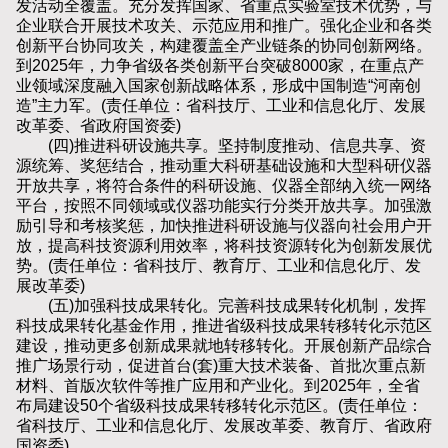
发活动全覆盖。充分发挥国家、省重点实验室技术优势，与
企业联合开展技术攻关、示范应用和推广。强化企业和各类
创新平台协同攻关，构建覆盖全产业链条的协同创新网络。
到2025年，力争省级各类创新平台突破8000家，在重点产
业领域深度融入国家创新战略体系，形成中国制造“河南创
造”主力军。(责任单位：省科技厅、工业和信息化厅、发展
改革委、省政府国资委)
(四)推进科研设施共享。坚持制度推动、信息共享、资
源统筹、奖惩结合，推动重大科研基础设施和大型科研仪器
开放共享，将符合条件的科研设施、仪器全部纳入统一网络
平台，按照不同领域或仪器功能实行分类开放共享。加强激
励引导和考核奖惩，加快推进科研设施与仪器向社会用户开
放，提高科技资源利用效率，将科技资源转化为创新发展优
势。(责任单位：省科技厅、教育厅、工业和信息化厅、发
展改革委)
(五)加强科技成果转化。完善科技成果转化机制，发挥
科技成果转化基金作用，推进省级科技成果转移转化示范区
建设，推动更多创新成果就地转移转化。开展创新产品综合
推广场景行动，促进首台(套)重大技术装备、首批次重点新
材料、首版次软件等推广应用和产业化。到2025年，全省
布局建设50个省级科技成果转移转化示范区。(责任单位：
省科技厅、工业和信息化厅、发展改革委、教育厅、省政府
国资委)