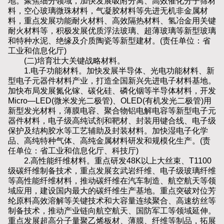
地。聚焦细分领域，加快发展吸附分离、高效催化分子筛材
料，空心玻璃微珠材料，气凝胶材料等先进无机非金属材
料，重点发展功能耐火材料、高效隔热材料、氢冶金用关键
耐火材料等，积极发展优质浮法玻璃、超薄玻璃等新型玻璃
和特种水泥、绝缘及介质陶瓷等新型建材。(责任单位：省
工业和信息化厅)
(二)培育壮大关键战略材料。
1.电子功能材料。加快发展半导体、光电功能材料、新
型电子元器件材料产业，打造全国新兴先进电子材料基地。
加快布局发展氮化镓、碳化硅、磷化铟等半导体材料，开发
Micro—LED(微米发光二极管)、OLED(有机发光二极管)用
新型发光材料，薄膜电容、聚合物铝电解电容等新型电子元
器件材料，电子级高纯试剂和靶材、封装用键合线、电子级
保护及结构胶水等工艺辅助及封装材料。加快湿电子化学
品、高纯特种气体、高纯金属材料研发和规模化生产。(责
任单位：省工业和信息化厅、科技厅)
2.高性能纤维材料。重点研发48K以上大丝束、T1100
级碳纤维制备技术，重点发展玄武岩纤维、电子级玻璃纤维
等高性能纤维材料，推动碳纤维在汽车制造、航空航天等领
域应用，建设国内最大的碳纤维生产基地。重点突破对位芳
纶原料高效溶解等关键技术和大容量连续聚合、高速纺丝等
制备技术，推动产业链向航空航天、国防军工等领域延伸。
重点发展超高分子量聚乙烯板材、薄膜、纤维等制品，拓展