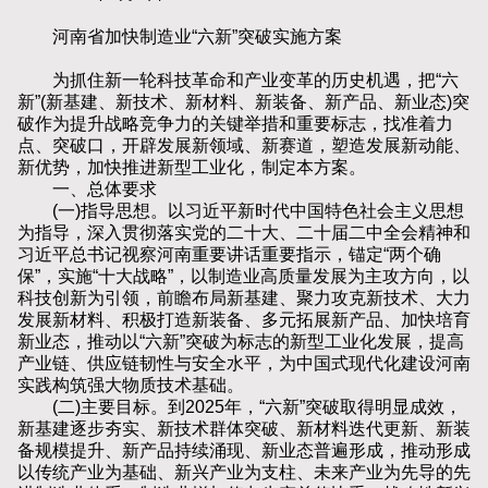
河南省加快制造业“六新”突破实施方案
为抓住新一轮科技革命和产业变革的历史机遇，把“六
新”(新基建、新技术、新材料、新装备、新产品、新业态)突
破作为提升战略竞争力的关键举措和重要标志，找准着力
点、突破口，开辟发展新领域、新赛道，塑造发展新动能、
新优势，加快推进新型工业化，制定本方案。
一、总体要求
(一)指导思想。以习近平新时代中国特色社会主义思想
为指导，深入贯彻落实党的二十大、二十届二中全会精神和
习近平总书记视察河南重要讲话重要指示，锚定“两个确
保”，实施“十大战略”，以制造业高质量发展为主攻方向，以
科技创新为引领，前瞻布局新基建、聚力攻克新技术、大力
发展新材料、积极打造新装备、多元拓展新产品、加快培育
新业态，推动以“六新”突破为标志的新型工业化发展，提高
产业链、供应链韧性与安全水平，为中国式现代化建设河南
实践构筑强大物质技术基础。
(二)主要目标。到2025年，“六新”突破取得明显成效，
新基建逐步夯实、新技术群体突破、新材料迭代更新、新装
备规模提升、新产品持续涌现、新业态普遍形成，推动形成
以传统产业为基础、新兴产业为支柱、未来产业为先导的先