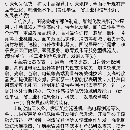
机床领先优势，扩大中高端通用机床规模，全面提升现有产
品专业化、精细化水平。(责任单位：省工业和信息化厅、
发展改革委)
3.机器人。围绕关键零部件制造、智能化发展和行业应
用，推动机器人产业高端化、特色化发展。面向工业生产各
个环节，重点发展高精度、高可靠性焊接、装配、搬运、喷
涂等工业机器人。面向危险品操作、消防等领域，着力开发
消防救援、巡检、特种作业机器人。围绕居民生活需求，积
极发展医疗健康、家庭服务、教育娱乐等服务型机器人。
(责任单位：省工业和信息化厅、发展改革委)
4.高端仪器仪表。开展新一代激光器、日盲紫外探测
器、高精度电流互感器等部件共性技术攻关，加快突破质
谱、光谱、色谱、电镜等高端测量分析关键技术，为高端仪
器发展提供基础支撑。开展新一代智能仪表研发，支持关口
用高精度电能表、控制系统及特种测控仪表等研究，进一步
提升体外诊断仪器、气体传感器等优势领域研发能力。(责
任单位：省工业和信息化厅、科技厅、发展改革委)
(三)引育发展战略前沿装备。
1.航空航天装备。发展航空器整机、光电探测器等装
备，加快军用航空机载装备开发和迭代升级。开展千公里级
激光雷达、星间骨干网激光通信等关键部组件研发，强化航
空航天连接器、宇航级管路件等技术和产品研发攻关，提升