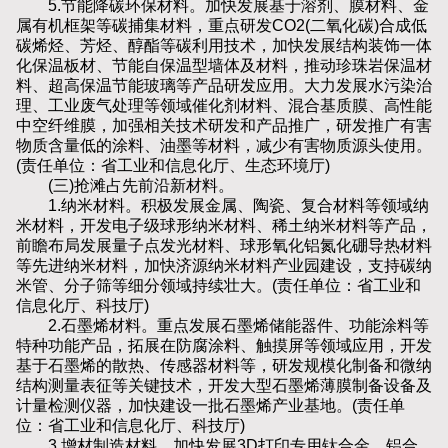
5.节能降碳环保材料。加快发展基于溶剂、膜材料、金
属有机框架等碳捕集材料，重点研发CO2(二氧化碳)合成低
碳烯烃、芳烃、醇酯等碳利用技术，加快发展结构装饰一体
化保温板材、节能自保温型墙体及材料，推动珍珠岩保温材
料、超高保温节能玻璃等产品研发应用。大力发展水污染治
理、工业废气处理等领域催化剂材料、混合基质膜、高性能
中空纤维膜，加强相关技术研发和产品推广，研发推广有害
物质含量低的涂料、油墨等材料，减少有害物质源头使用。
(责任单位：省工业和信息化厅、生态环境厅)
(三)抢滩占先前沿新材料。
1.纳米材料。积极发展金属、陶瓷、复合材料等领域纳
米材料，开发电子级球形纳米材料、稀土纳米材料等产品，
前瞻布局发展量子点发光材料、球形氧化铝氮化硼导热材料
等先进纳米材料，加快济源纳米材料产业园建设，支持碳纳
米管、分子筛等细分领域持续壮大。(责任单位：省工业和
信息化厅、科技厅)
2.石墨烯材料。重点发展石墨烯储能器件、功能涂料等
特种功能产品，拓展在防腐涂料、触摸屏等领域应用，开发
基于石墨烯的散热、传感器材料等，研发规模化制备和微纳
结构测量表征等关键技术，开发大型石墨烯薄膜制备设备及
计量检测仪器，加快建设一批石墨烯产业基地。(责任单
位：省工业和信息化厅、科技厅)
3.增材制造材料。加快发展3D打印专用钛合金、铝合