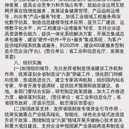
伸发展，提高企业竞争力和市场占有率。鼓励企业运用互联
网开展在线增值服务，发展设备健康管理、产品远程运维
等，向出售“产品+服务”转变。加强工业领域工程服务商深
化数字仿真、制造信息建模等技术应用，提升工厂建设、运
维数字化水平，向“工程建设+运维服务”转变。支持企业提
高资源整合能力，提供一体化系统解决方案，开展总集成总
承包服务，建设“硬件+软件+平台+服务”集成系统，为客户
提供端到端系统集成服务。到2025年，建设400家服务型制
造示范企业(平台)。(责任单位：省工业和信息化厅、发展改
革委)
八、组织实施
(一)加强组织领导。充分发挥省制造强省建设工作机制
作用，统筹谋划全省制造业“六新”突破工作，强化部门间横
向统筹，形成推进合力。建立专家咨询机制，组织国内知名
专家、学者开展专题调研，提供技术预测和政策建议。各
地、各部门要结合实际，研究制定政策措施，加大工作推进
力度，确保落到实处。(责任单位：省工业和信息化厅，各
省辖市政府，济源示范区、航空港区管委会)
(二)加强政策支持。发挥省级财政专项资金引导作用，
统筹实施重点产业链高端化、智能化、绿色化全链式改造提
升若干政策，围绕制造业“六新”领域开展关键核心技术攻关
和重大项目建设。支持企业申报国家产业基础再造和制造业