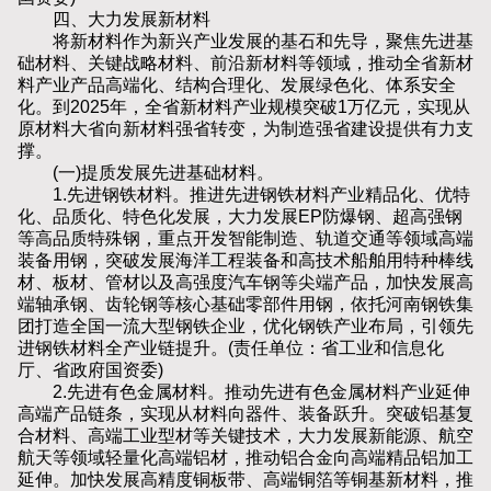
四、大力发展新材料
将新材料作为新兴产业发展的基石和先导，聚焦先进基
础材料、关键战略材料、前沿新材料等领域，推动全省新材
料产业产品高端化、结构合理化、发展绿色化、体系安全
化。到2025年，全省新材料产业规模突破1万亿元，实现从
原材料大省向新材料强省转变，为制造强省建设提供有力支
撑。
(一)提质发展先进基础材料。
1.先进钢铁材料。推进先进钢铁材料产业精品化、优特
化、品质化、特色化发展，大力发展EP防爆钢、超高强钢
等高品质特殊钢，重点开发智能制造、轨道交通等领域高端
装备用钢，突破发展海洋工程装备和高技术船舶用特种棒线
材、板材、管材以及高强度汽车钢等尖端产品，加快发展高
端轴承钢、齿轮钢等核心基础零部件用钢，依托河南钢铁集
团打造全国一流大型钢铁企业，优化钢铁产业布局，引领先
进钢铁材料全产业链提升。(责任单位：省工业和信息化
厅、省政府国资委)
2.先进有色金属材料。推动先进有色金属材料产业延伸
高端产品链条，实现从材料向器件、装备跃升。突破铝基复
合材料、高端工业型材等关键技术，大力发展新能源、航空
航天等领域轻量化高端铝材，推动铝合金向高端精品铝加工
延伸。加快发展高精度铜板带、高端铜箔等铜基新材料，推