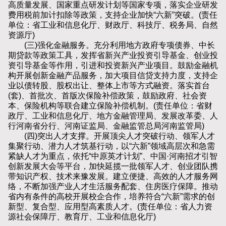
高质量发展、国家重点研发计划等国家专项，落实企业研发
费用税前加计扣除等政策，支持企业加快“六新”突破。(责任
单位：省工业和信息化厅、财政厅、科技厅、税务局、自然
资源厅)
(三)强化金融服务。充分利用地方政府专项债券、中长
期贷款等政策工具，发挥省新兴产业投资引导基金、创业投
资引导基金等作用，引进和投资新兴产业项目。鼓励金融机
构开展创新金融产品服务，加大项目信贷支持力度，支持企
业以债转股、股权出让、整体上市等方式融资。落实首台
(套)、首批次、首版次保险补偿政策，鼓励政府、社会资
本、保险机构等联合建立保险补偿机制。(责任单位：省财
政厅、工业和信息化厅、地方金融管理局、发展改革委、人
行河南省分行、河南证监局、金融监管总局河南监管局)
(四)突出人才支撑。开展顶尖人才突破行动、领军人才
集聚行动、潜力人才筑基行动，以“六新”领域高层次和急需
紧缺人才为重点，依托“中原英才计划”、中国·河南招才引智
创新发展大会等平台，加快延揽一批领军人才、创业团队携
带知识产权、技术来豫发展。建立便捷、高效的人才服务网
络，不断加强产业人才生活服务配套、住房医疗保障。推动
省内有条件的高校开展校企合作，培养符合“六新”需求的创
新型、复合型、应用型高素质人才。(责任单位：省人力资
源社会保障厅、教育厅、工业和信息化厅)