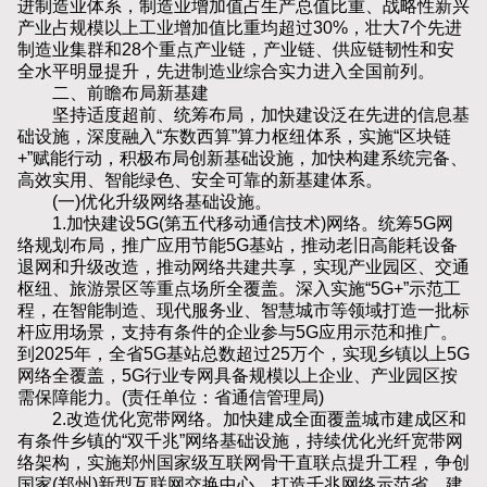
进制造业体系，制造业增加值占生产总值比重、战略性新兴
产业占规模以上工业增加值比重均超过30%，壮大7个先进
制造业集群和28个重点产业链，产业链、供应链韧性和安
全水平明显提升，先进制造业综合实力进入全国前列。
二、前瞻布局新基建
坚持适度超前、统筹布局，加快建设泛在先进的信息基
础设施，深度融入“东数西算”算力枢纽体系，实施“区块链
+”赋能行动，积极布局创新基础设施，加快构建系统完备、
高效实用、智能绿色、安全可靠的新基建体系。
(一)优化升级网络基础设施。
1.加快建设5G(第五代移动通信技术)网络。统筹5G网
络规划布局，推广应用节能5G基站，推动老旧高能耗设备
退网和升级改造，推动网络共建共享，实现产业园区、交通
枢纽、旅游景区等重点场所全覆盖。深入实施“5G+”示范工
程，在智能制造、现代服务业、智慧城市等领域打造一批标
杆应用场景，支持有条件的企业参与5G应用示范和推广。
到2025年，全省5G基站总数超过25万个，实现乡镇以上5G
网络全覆盖，5G行业专网具备规模以上企业、产业园区按
需保障能力。(责任单位：省通信管理局)
2.改造优化宽带网络。加快建成全面覆盖城市建成区和
有条件乡镇的“双千兆”网络基础设施，持续优化光纤宽带网
络架构，实施郑州国家级互联网骨干直联点提升工程，争创
国家(郑州)新型互联网交换中心，打造千兆网络示范省。建