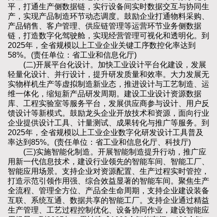
平，打通生产侧数据链，实行设备间实时数据交互与协同生
产，实现产品制造环节动态调度。鼓励企业打通物料采购、
产品销售、客户管理、供应链管理等运营环节业务侧数据
链，打造数字化驾驶舱，实现经营管理可视化和透明化。到
2025年，全省规模以上工业企业关键工序数控化率达到
58%。(责任单位：省工业和信息化厅)
(二)开展平台化设计。加快工业设计平台化建设，发展
轻量化设计、并行设计，提升研发质量和效率。大力发展无
实物样机生产等虚拟制造新业态，推进设计与工艺制造、运
维一体化，缩短新产品研发周期。建设工业设计资源数据
库、工程实验室等服务平台，发展供应商参与设计、用户反
馈设计等新模式。鼓励龙头企业开放技术和资源，面向行业
企业提供设计工具、计量测试、成果转化与推广等服务。到
2025年，全省规模以上工业企业数字化研发设计工具普及
率达到85%。(责任单位：省工业和信息化厅、科技厅)
(三)实施智能化制造。开展智能制造提升行动，推广应
用新一代信息技术，建设行业领先的智能车间、智能工厂、
智能应用场景。支持企业对资源配置、生产过程实时管控，
打造示范引领作用强、综合效益显著的智能车间。聚焦生产
全流程、管理全方位、产品全生命周期，支持企业建设装备
互联、系统互通、数据共享的智能工厂。支持企业通过精益
生产管理、工艺过程控制优化、设备协同作业，建设智能应