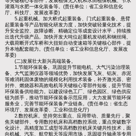
等关键核心零部件，发展植保无人机和水田植保机械、节水
灌溉与水肥一体化装备等。(责任单位：省工业和信息化
厅、科技厅、发展改革委)
5.起重机械。加大桥式起重装备、门式起重装备、悬臂
起重装备等产品智能化研发力度，加快突破轻量化技术，提
升安全监控、故障诊断、精确定位等成套设计水平，持续推
出迭代升级产品。加快开发大吨位起重机发动机和钢丝绳、
大载荷断开式车桥和大扭矩自动变速箱等关键核心部件，提
升本地配套能力。(责任单位：省工业和信息化厅、发展改
革委)
(二)发展壮大新兴高端装备。
1.节能环保装备。巩固提升节能电机、大气污染治理装
备、大气监测仪器等领域优势，加快发展飞灰、铝灰、赤泥
等难消耗固体废物的规模化利用技术装备，补齐激光器、密
封件、燃烧器和高效电机等关键核心零部件短板，提升节能
环保装备供给能力。以建设绿色工厂、绿色园区、绿色供应
链为抓手，推动节能环保装备示范应用，大力发展节能环保
服务业，完善节能环保装备产业链条。(责任单位：省生态
环境厅、发展改革委、工业和信息化厅)
2.数控机床。坚持突出重点、应用带动、质量先行，聚
焦关键部件、专用数控机床和高档数控系统，重点突破数字
化设计、高精度加工成型等高档数控机床关键共性技术，面
向机械、汽车、航空航天等应用市场，巩固提升轴承等专用