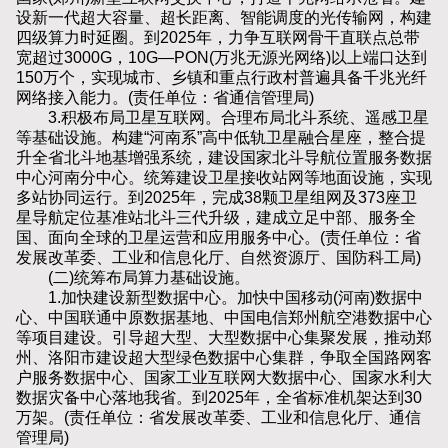
设新一代超大容量、超长距离、智能调度的光传输网，构建
四级算力时延圈。到2025年，力争互联网骨干直联点总带
宽超过3000G，10G—PON(万兆无源光网络)以上端口达到
150万个，实现城市、乡镇和重点行政村普遍具备千兆光纤
网络接入能力。(责任单位：省通信管理局)
3.积极布局卫星互联网。合理布局北斗系统、遥感卫星
等基础设施。构建“河南系”高中低轨卫星融合星座，整合提
升全省北斗地基增强系统，建设国家北斗导航位置服务数据
中心河南分中心。统筹建设卫星接收站网等地面设施，实现
多站协同运行。到2025年，完成38颗卫星组网及373座卫
星导航定位基准站北斗三代升级，建成立足中部、服务全
国、面向全球的卫星运营和应用服务中心。(责任单位：省
发展改革委、工业和信息化厅、自然资源厅、国防科工局)
(二)统筹布局算力基础设施。
1.加快建设新型数据中心。加快中国移动(河南)数据中
心、中国联通中原数据基地、中国电信郑州航空港数据中心
等项目建设。引导超大型、大型数据中心集聚发展，推动郑
州、洛阳市建设超大型绿色数据中心集群，争取全国路网客
户服务数据中心、国家工业互联网大数据中心、国家水利大
数据灾备中心落地我省。到2025年，全省标准机架达到30
万架。(责任单位：省发展改革委、工业和信息化厅、通信
管理局)