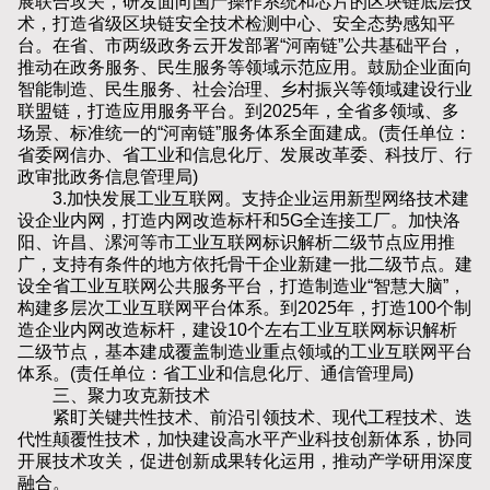
展联合攻关，研发面向国产操作系统和芯片的区块链底层技
术，打造省级区块链安全技术检测中心、安全态势感知平
台。在省、市两级政务云开发部署“河南链”公共基础平台，
推动在政务服务、民生服务等领域示范应用。鼓励企业面向
智能制造、民生服务、社会治理、乡村振兴等领域建设行业
联盟链，打造应用服务平台。到2025年，全省多领域、多
场景、标准统一的“河南链”服务体系全面建成。(责任单位：
省委网信办、省工业和信息化厅、发展改革委、科技厅、行
政审批政务信息管理局)
3.加快发展工业互联网。支持企业运用新型网络技术建
设企业内网，打造内网改造标杆和5G全连接工厂。加快洛
阳、许昌、漯河等市工业互联网标识解析二级节点应用推
广，支持有条件的地方依托骨干企业新建一批二级节点。建
设全省工业互联网公共服务平台，打造制造业“智慧大脑”，
构建多层次工业互联网平台体系。到2025年，打造100个制
造企业内网改造标杆，建设10个左右工业互联网标识解析
二级节点，基本建成覆盖制造业重点领域的工业互联网平台
体系。(责任单位：省工业和信息化厅、通信管理局)
三、聚力攻克新技术
紧盯关键共性技术、前沿引领技术、现代工程技术、迭
代性颠覆性技术，加快建设高水平产业科技创新体系，协同
开展技术攻关，促进创新成果转化运用，推动产学研用深度
融合。