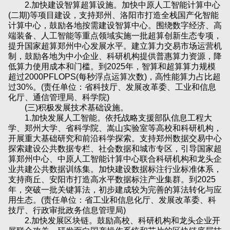
2.加快建设智算超算设施。加快中原人工智能计算中心
(二期)等项目建设，支持郑州、洛阳市打造全栈国产化智能
计算中心，鼓励各地按需建设智算中心。围绕数字经济、高
端装备、人工智能等重点领域实施一批超算创新生态专项，
提升国家超算郑州中心发展水平。建立算力交易市场运营机
制，鼓励各地为中小企业、科研机构提供普惠算力资源，降
低算力使用成本和门槛。到2025年，智算和超算算力规模
超过2000PFLOPS(每秒浮点运算次数)，高性能算力占比超
过30%。(责任单位：省科技厅、发展改革委、工业和信息
化厅、通信管理局、科学院)
(三)积极发展技术基础设施。
1.加快发展人工智能。依托战略支援部队信息工程大
学、郑州大学、省科学院、嵩山实验室等高校和科研机构，
开展重大基础研究和前沿科学探索。支持郑州数据交易中心
探索建设公共数据专栏、社会数据和城市专区，引导国家超
算郑州中心、中原人工智能计算中心联合科研机构和龙头企
业共建公共数据训练集。加快建设数据标注行业标准体系，
支持商丘、安阳市打造高水平数据标注产业集群。到2025
年，突破一批关键算法，初步建成较为完善的算法转化与应
用生态。(责任单位：省工业和信息化厅、发展改革委、科
技厅、行政审批政务信息管理局)
2.加快发展区块链。鼓励高校、科研机构和龙头企业开