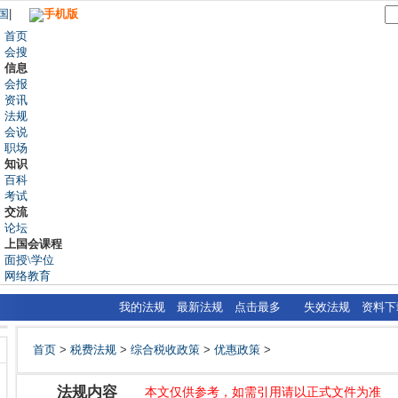
国
|
手机版
首页
会搜
信息
会报
资讯
法规
会说
职场
知识
百科
考试
交流
论坛
上国会课程
面授\学位
网络教育
我的法规
最新法规
点击最多
失效法规
资料下
首页
>
税费法规
>
综合税收政策
>
优惠政策
>
法规内容
本文仅供参考，如需引用请以正式文件为准