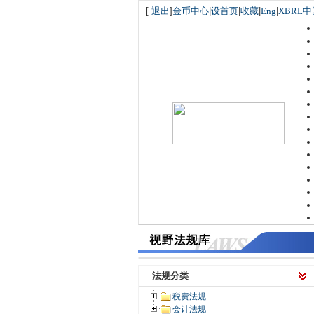
[
退出
]
金币中心
|
设首页
|
收藏
|
Eng
|
XBRL中
法规分类
税费法规
会计法规