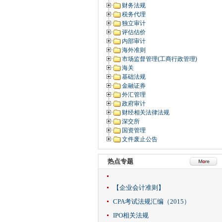
财务法规
税务代理
独立审计
评估估价
内部审计
海外准则
市场监督管理(工商行政管理)
海关
基础法规
金融证券
外汇管理
政府审计
财经相关法律法规
深交所
国资管理
文件废止公告
热点专题
【企业会计准则】
CPA考试法规汇编（2015）
IPO相关法规