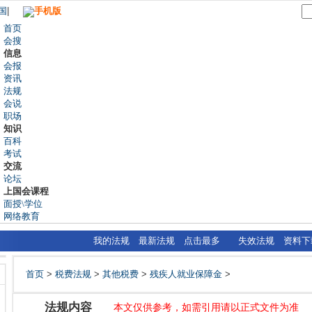
国
|
手机版
首页
会搜
信息
会报
资讯
法规
会说
职场
知识
百科
考试
交流
论坛
上国会课程
面授\学位
网络教育
我的法规
最新法规
点击最多
失效法规
资料下
首页
>
税费法规
>
其他税费
>
残疾人就业保障金
>
法规内容
本文仅供参考，如需引用请以正式文件为准