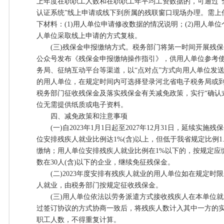
上年度在职职工人数和在职职工年平均工资数据的，可通过“
认证系统”线上申请或线下到所属的残联窗口现场办理。需上
下材料：(1)用人单位申请修改数据的情况说明；(2)用人单
人单位采取线上申请的方式复核。
(三)残保金申报缴纳方式。税务部门将第一时间开展残保金
公众号发布《残保金申报缴纳操作指引》，供用人单位参考
务局、征纳互动平台等渠道，以“点对点”方式向用人单位发
的用人单位，在规定时间内可选择登录河北省电子税务局或
税务部门征收残保金及落实残保金有关减免政策，实行“确认式
位无需提供纸质或电子资料。
四、减免政策和注意事项
(一)自2023年1月1日起至2027年12月31日，延续实
位安排残疾人就业比例达1%(含)以上，但低于我省规定比例1.
缴纳；用人单位安排残疾人就业比例在1%以下的，按规定应
数在30人(含)以下的企业，继续免征残保金。
(二)2023年度安排有残疾人就业的用人单位如在规定时
人就业，由税务部门按规定征收残保金。
(三)用人单位依法以劳务派遣方式接收残疾人在本单位就
过签订协议的方式协商一致后，将残疾人数计入其中一方的
职工人数，不得重复计算。