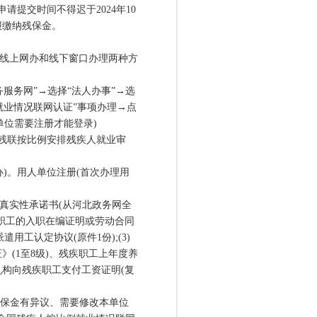
请提交时间不得迟于2024年10
报缴纳残保金。
线上网办和线下窗口办理两种方
服务网”→选择“法人办事”→选
就业情况联网认证”事项办理→点
单位需要注册才能登录)
残联按比例安排残疾人就业审
办)。用人单位注册(首次办理用
料真实性承诺书(从河北政务网全
疾职工的入职在编证明或劳动合同
用工认定协议(原件1份);(3)
(1至8级)、残疾职工上年度养
构向残疾职工支付工资证明(复
保金有异议、需要修改本单位