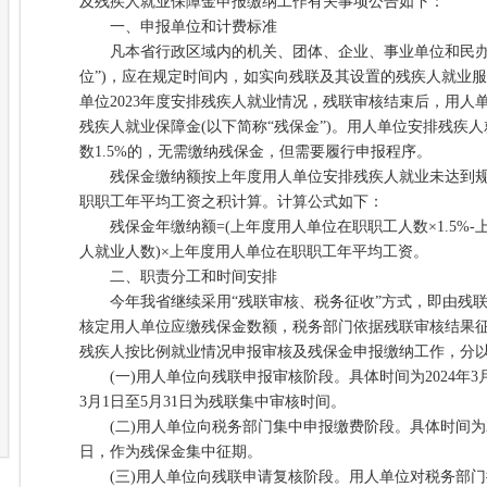
及残疾人就业保障金申报缴纳工作有关事项公告如下：
一、申报单位和计费标准
凡本省行政区域内的机关、团体、企业、事业单位和民办非
位”)，应在规定时间内，如实向残联及其设置的残疾人就业服务
单位2023年度安排残疾人就业情况，残联审核结束后，用人
残疾人就业保障金(以下简称“残保金”)。用人单位安排残疾
数1.5%的，无需缴纳残保金，但需要履行申报程序。
残保金缴纳额按上年度用人单位安排残疾人就业未达到规
职职工年平均工资之积计算。计算公式如下：
残保金年缴纳额=(上年度用人单位在职职工人数×1.5%-
人就业人数)×上年度用人单位在职职工年平均工资。
二、职责分工和时间安排
今年我省继续采用“残联审核、税务征收”方式，即由残联
核定用人单位应缴残保金数额，税务部门依据残联审核结果征收
残疾人按比例就业情况申报审核及残保金申报缴纳工作，分
(一)用人单位向残联申报审核阶段。具体时间为2024年3月1
3月1日至5月31日为残联集中审核时间。
(二)用人单位向税务部门集中申报缴费阶段。具体时间为2024
日，作为残保金集中征期。
(三)用人单位向残联申请复核阶段。用人单位对税务部门