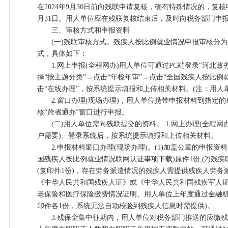
在2024年9月30日前向残联申请复核，确有特殊情况的，复核申
月31日。用人单位应在残联复核结束后，及时向税务部门申
三、审核方式和申报资料
(一)残联审核方式。残疾人按比例就业情况申报审核分为
式，具体如下：
1.网上申报(全程网办)用人单位可通过PC端登录“河北政务
择“按主题分类”→点击“年检年审”→点击“全国残疾人按比例
击“在线办理”，按系统提示填报和上传相关材料。(注：用人
2.窗口办理(现场办理)，用人单位携带申报材料到指定的
核“跨省通办”窗口进行申报。
(二)用人单位需向残联提交的资料。 1.网上办理(全程网
户需要)、登录系统后，按系统提示填报和上传相关材料。
2.申报材料窗口办理(现场办理)。(1)加盖公章的申报资
国残疾人按比例就业情况联网认证事项下载)原件1份;(2)残
(复印件1份)，存在劳务派遣情况的残疾人需提供残疾人劳务派遣
《中华人民共和国残疾人证》或《中华人民共和国残疾军人证》
老保险和医疗保险缴费情况证明、用人单位上年度通过金融机
印件各1份，系统无法自动校验到残疾人信息时需提供)。
3.残保金集中征期内，用人单位对税务部门推送的应缴残