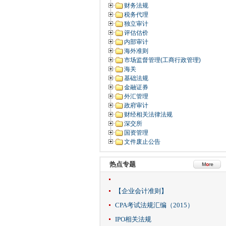
财务法规
税务代理
独立审计
评估估价
内部审计
海外准则
市场监督管理(工商行政管理)
海关
基础法规
金融证券
外汇管理
政府审计
财经相关法律法规
深交所
国资管理
文件废止公告
热点专题
【企业会计准则】
CPA考试法规汇编（2015）
IPO相关法规