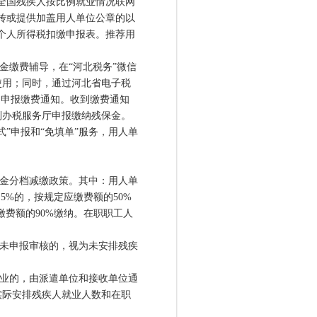
全国残疾人按比例就业情况联网
传或提供加盖用人单位公章的以
位个人所得税扣缴申报表。推荐用
缴费辅导，在“河北税务”微信
使用；同时，通过河北省电子税
送申报缴费通知。收到缴费通知
到办税服务厅申报缴纳残保金。
”申报和“免填单”服务，用人单
施残保金分档减缴政策。其中：用人单
5%的，按规定应缴费额的50%
缴费额的90%缴纳。在职职工人
限未申报审核的，视为未安排残疾
业的，由派遣单位和接收单位通
实际安排残疾人就业人数和在职