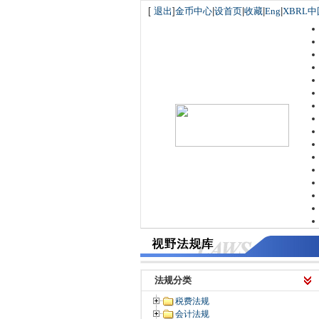
[
退出
]
金币中心
|
设首页
|
收藏
|
Eng
|
XBRL中
法规分类
税费法规
会计法规