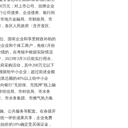
00万元；对上市公司、挂牌企业
发行公司债券、企业债券、银行间
：市地方金融局、市财政局、市
部，各区人民政府〈含开发区、
单位、国有企业和享受财政补助的
企业和个体工商户，免收1月份
业绩的，在考核中根据实际情况
023年3月31日前实行用水、
府采购活动，其中200万元以下
部预留给中小企业；超过前述金额
算总额的40%以上给中小企
向银行“无担保、无抵押”线上融
市经信局、市科技局、市水务
司、市水务集团、市燃气热力集
施、公共服务等配套。在各级开
性统一评价成果共享，企业免费
始价的10%确定竞买保证金，