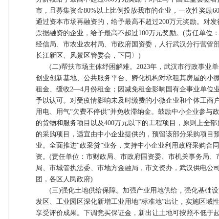
市，且募集资金80%以上比例投放我市的企业，一次性奖励6
通过资本市场再融资的，给予最高不超过200万元奖励。对
票据融资的企业，给予最高不超过100万元奖励。(责任单位
经信局、市农业农村局、市政府国资委，人行武汉分行营管
长江新区、风景区管委会，下同〉)
(二)帮扶市场主体纾困解难。2023年，武汉市行政事业
创业创新基地、公共服务平台、孵化机构对承租其房屋的小微
租金、缓收2—4月份租金；因减免租金影响国有企事业单位
予以认可。对受疫情影响未及时缴费的小微企业和个体工商户，2
用电、用气“欠费不停供”并免收滞纳金。鼓励中小企业参与政
的货物和服务项目以及400万元以下的工程项目，原则上全
的采购项目，适宜由中小企业提供的，预留该部分采购项目预
业。全面推进“政采贷”业务，支持中小企业利用政府采购合同
资。(责任单位：市财政局、市政府国资委、市机关事务局、
局、市城管执法委、市地方金融局，市文资办，武汉供电公
团，各区人民政府)
(三)强化土地供给保障。加强产业用地供给，强化基础设
发区、工业园区深化新增工业用地“标准地”出让，实施区域
享受评价成果。下调竞买保证金，新出让土地可按照不低于起