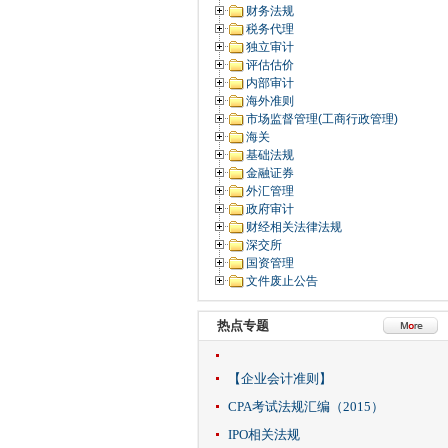
财务法规
税务代理
独立审计
评估估价
内部审计
海外准则
市场监督管理(工商行政管理)
海关
基础法规
金融证券
外汇管理
政府审计
财经相关法律法规
深交所
国资管理
文件废止公告
热点专题
【企业会计准则】
CPA考试法规汇编（2015）
IPO相关法规