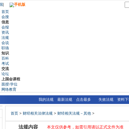
国
|
手机版
首页
会搜
信息
会报
资讯
法规
会说
职场
知识
百科
考试
交流
论坛
上国会课程
面授\学位
网络教育
我的法规
最新法规
点击最多
失效法规
资料下
首页
>
财经相关法律法规
>
财经相关法规－其他
>
法规内容
本文仅供参考，如需引用请以正式文件为准