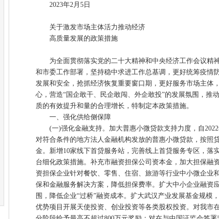
2023年2月5日
关于激发市场主体活力推动经济
高质量发展的政策措施
为全面贯彻落实党的二十大精神和中央经济工作会议精神
和市委工作部署，坚持稳中求进工作总基调，更好统筹疫情
发展和安全，抢抓经济恢复重要窗口期，更好服务市场主体
心，营造“国企敢干、民企敢闯、外企敢投”的发展氛围，推
质的有效提升和量的合理增长，特制定本政策措施。
一、强化供给侧保障
(一)强化金融支持。加大普惠小微贷款支持力度，自2022年
对符合条件的地方法人金融机构发放的普惠小微贷款，按照贷
金。新增10家线下首贷服务站，完善线上首贷服务专区，落
台细化政策措施。补充市融资担保公司资本金，加大担保融
资担保企业针对餐饮、零售、住宿、旅游等行业中小微企业
保和金融服务解决方案，降低担保费率。扩大中小企业融资
围，降低企业“过桥”融资成本。扩大武汉产业发展基金规模
优势项目开展天使投资、创业投资等各类股权投资。对我市
分阶段给予最高不超过800万元奖励；对在与中国证监会签