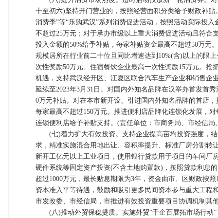
十至初六)坚持开门营业的，按照经营面积分类给予财政补贴。
消费季”等“乐购武汉”系列消费促进活动，按照活动实际投入
不超过25万元；对于承办市级以上重大消费促进活动且符合
投入金额的50%给予补贴，每家补贴资金最高不超过50万元。
规模居所在行业前二十位且同比增速达到10%(含)以上的限
次性奖励50万元、住宿餐饮企业最高一次性奖励15万元。抢
机遇，支持武汉经开区、江夏区联合汽车生产企业和销售企
延续至2023年3月31日。对国内外知名品牌在汉举办首发首
0万元补贴。对在本市新开设、引进国内外知名品牌的首店，
每家最高不超过150万元。推进便利店品牌化连锁化发展，
连锁便利店给予补贴支持。(责任单位：市商务局、市经信局
(七)着力扩大有效投资。支持企业提高亩均投资强度，结
求，精准实施混合用地出让、容积率提升、标准厂房分割转
新开工亿元以上工业项目，使用银行贷款用于项目的车间厂
硬件系统等固定资产投资(不含土地购置款)，按照贷款利息的
超过1000万元，最长贴息期限为3年，资金由市、区财政按照
资本准入平等待遇，鼓励和吸引更多民间资本参与重大工程和
市发改委、市经信局，市推进有效投资重要项目协调机制其他
(八)推动外贸保稳提质。实施外贸“千企百展拓市场行动”