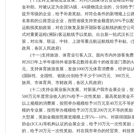
(十)支持交通物流业发展。对列入国家综合货运枢纽补链
金补助。对被认定为全国5A级、4A级物流企业的，分别给予5
提升等级的企业，给予补差奖励。对符合条件的新增规上公
名靠前的公路货运企业，按照省级支持资金额度的20%予以
运航线奖励政策，对在汉恢复及新开国际客运航线的航空公司
式对重要远程(洲际)客运航线予以奖励。出台新一轮武汉长
策，对出海、联运、中转、上游等重点航运航线给予补贴。(
政局，各区人民政府)
(十一)支持旅游、体育业引客入汉。面向市内外游客免费发
对2023年上半年接待外省游客总数排名前十的收首道门票的
元。支持体育旅游发展，发放1000万元体育消费券，经评估
(国际性、全国性、省级)分别给予不少于500万元、300万元、
旅局、市体育局、市财政局，各区人民政府)
(十二)支持会展业振兴发展。对新落户我市会展企业，按
500万元年度营业收入的3%给予一次性奖励，最高奖励资金不
以上规模的消费展，按照举办规模给予10万元至40万元不等
模的专业展，按照举办规模给予20万元至200万元不等的奖
大型展，奖励金额按照展览规模上浮5%—10%。对获得国际展
协会(ICCA)等机构认证的会展企业，给予10万元一次性奖励
的，给予20万元一次性奖励。对在我市举办的经贸类、科技