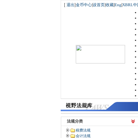
[
退出
]
金币中心
|
设首页
|
收藏
|
Eng
|
XBRL中
法规分类
税费法规
会计法规