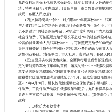
允许银行出具保函代替竞买保证金。除竞买保证金之外的剩余
清，特殊项目可2年内缴清。(责任单位：市自然资源和规划
政局，各区人民政府)
(四)支持稳岗就业创业。对招用毕业年度高校毕业生和离
与之签订1年以上劳动合同并缴纳社会保险费的小微企业，可
长不超过1年的社会保险补贴；对毕业年度和离校2年内未就
社会保险费，可按照规定给予最长不超过2年的社会保险补贴
经营的就业困难人员和高校毕业生，可按照规定给予5000元
办理注册登记且符合经营时限和带动就业条件的返乡创业人员，
次性创业补贴。(责任单位：市人社局、市财政局，各区人民
(五)全面落实税费优惠政策。全面执行增值税留抵退税政策
定的新能源汽车免征车辆购置税。落实制造业企业缓缴税费政策
享受延缓缴纳税费50%的制造业中型企业和延缓缴纳税费10
缴税费的缓缴期限届满后继续延长4个月。延续实施阶段性降
至2023年4月30日。延长阶段性缓缴社会保险费的补缴期限
保险费、工伤保险费阶段性缓缴政策到期后，允许参保单位在20
者逐月等方式予以补缴，补缴期间免收滞纳金。(责任单位：
政府)
二、加快扩大有效需求
(六)提升消费市场热度。适时启动投放新一轮消费券。对