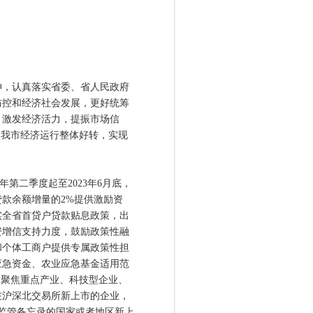
，认真落实省委、省人民政府
防控和经济社会发展，更好统筹
，激发经济活力，提振市场信
动我市经济运行整体好转，实现
第二季度起至2023年6月底，
款余额增量的2%提供激励资
实全省首贷户贷款贴息政策，出
资增信支持力度，鼓励政策性融
和个体工商户提供专属政策性担
应急资金、农业应急基金适用范
，聚焦重点产业、科技型企业、
在沪深北交易所新上市的企业，
署监管备忘录的国家或者地区新上