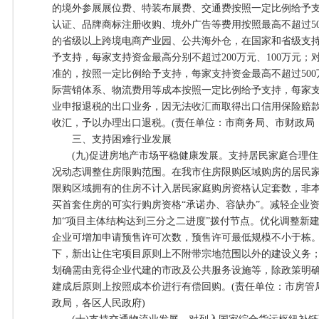
的境外参展展位费、特装布展费、交通费按照一定比例给予
认证、品牌商标注册收购、境外广告等费用按照最高不超过5
的省级以上跨境电商产业园、公共海外仓，在国家和省级支
予支持，每家支持资金最高分别不超过200万元、100万元
准的，按照一定比例给予支持，每家支持资金最高不超过50
际营销体系、物流费用等成本按照一定比例给予支持，每家支
业申报退税的出口业务，因无法收汇而取得出口信用保险赔
收汇，予以办理出口退税。(责任单位：市商务局、市财政局
三、支持困难行业发展
(九)促进房地产市场平稳健康发展。支持居民家庭合理住
况动态调整住房限购范围。在我市住房限购区域购房的居民
限购区域拥有的住房不计入居民家庭购房资格认定套数，非
买首套住房的可实行购房资格“承诺办、容缺办”。减轻企业
加“项目主体结构达到三分之二进度”拨付节点。优化调整新
企业可增加申请预售许可次数，预售许可最低规模不小于栋
下，新出让住宅项目原则上不附带宗地范围以外的建设义务
划确需由竞得企业代建的市政及公共服务设施等，除政策明
建成后原则上按照成本价进行有偿回购。(责任单位：市房管
政局，各区人民政府)