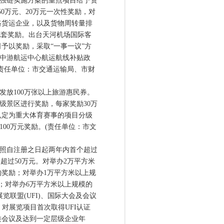
强链实施方案的重点项目给予资
0万元、20万元一次性奖励，对
路货运企业，以及货物周转量排
配套奖励。出台天河机场国际客
予以奖励，采取“一事一议”方
江中游航运中心航运航线补贴政
责任单位：市交通运输局、市财
放100万张以上旅游惠民券。
A级景区进行奖励，每家奖励30万
认定为重大体育赛事的项目分级
100万元奖励。(责任单位：市文
照自注册之日起两年内首个超过
超过50万元。对举办2万平方米
的奖励；对举办1万平方米以上规
励；对举办6万平方米以上规模的
览联盟(UFI)、国际大会及会议
；对展览项目首次取得UFI认证
类会议及达到一定层级企业年