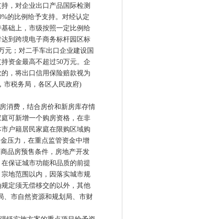
支持，对企业出口产品国际检测
0%的比例给予支持。对经认定
持基础上，市级按照一定比例给
；对达到跨境电子商务标杆园区标
0万元；对二手车出口企业建设国
持资金最高不超过50万元。企
款的，将出口信用保险赔款视为
，市税务局，各区人民政府)
房消费，结合房价和新房库存情
家庭可新增一个购房资格，在非
本市户籍居民家庭在限购区域购
资金压力，在重点监管资金中增
建商品房预售条件，房地产开发
。在保证城市功能和品质的前提
；宗地范围以内，因落实城市规
确规定须无偿移交的以外，其他
局、市自然资源和规划局、市财