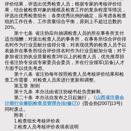
评价结果，评选出优秀检查人员；根据专家的考核评价结
果，结合被检查对象的规模及检查工作的复杂程度等情况，
评选出优秀检查组长；各类优秀比例的确定，应考虑各检查
组的工作任务、工作质量综合平衡，原则上不超过总数的
20%。
第十七条 省注协应向抽调检查人员的所在事务所支付
适当报酬；对派出检查人员的事务所，在事务所综合评价排
名时作为行业贡献分值得分项；对表现优秀的检查人员予以
表扬并在事务所综合评价排名时作为行业贡献加分项；对于
参加省注协执业质量检查3年以上的检查人员，优先推荐担
任省注协专业或专家委员会委员，并在行业领军(后备)人才
方面予以优先考虑。
第十八条 省注协每年按照检查人员考核评价结果和检
查工作需要，对检查人员库进行更新和调整。
第五章 附则
第十九条 本办法由省注协秘书处负责解释。
第二十条 本办法自发布之日起施行，《
山西省注册会
计师行业兼职检查员管理办法(修订)
》(晋会协[2007]13号)
同时废止。
附表：
1.检查组长考核评价表
2.检查人员考核评价表填表说明