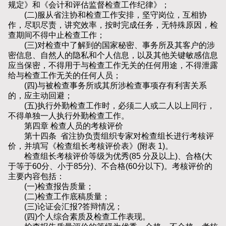
规定》和《会计和评估监督检查工作纪律》；
(二)服从省注协和检查工作安排，坚守岗位，互相协
作，尽职尽责，讲究效率，按时完成任务，无特殊原因，检
查期间不得中止检查工作；
(三)对检查中了解到的国家秘密、事务所及其客户的涉
密信息、自然人的隐私和个人信息，以及其他关键敏感信息
应当保密，不得用于与检查工作无关的任何用途，不得泄露
给与检查工作无关的任何人员；
(四)与被检查事务所或其所涉检查事项存有利害关系
的，应主动回避；
(五)执行外勤检查工作时，必须二人或二人以上同行，
不得单独一人执行外勤检查工作。
第四章 检查人员的考核评价
第十四条 省注协负责组织专家对检查组长进行考核评
价，并填写《检查组长考核评价表》(附表 1)。
检查组长考核评价等级为优秀(85 分及以上)、合格(大
于等于60分、小于85分)、不合格(60分以下)。考核评价的
主要内容包括：
(一)检查报告质量；
(二)检查工作底稿质量；
(三)论证会汇报?答辩情况；
(四)个人综合素质及检查工作表现。