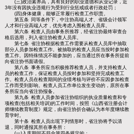
(三)政治素养高，具有良好的职业道德和从业记录，近
3年没有因执业违规行为受到行业惩戒或者行政处罚；
(四)身体健康，能够正常履行检查工作职责。
第五条 同等条件下，中注协高端人才、省级会计领军
人才和行业高端人才，优先考虑入围检查人员库。
第六条 检查人员由事务所推荐，经省注协最终审查合
格后选用，列入省注协检查人员库。
第七条 省注协根据检查工作需要从检查人员库中抽取
部分人员参加检查工作。被抽取的检查人员应当按时参加检
查工作。因特殊情况不能参加的，应当通过所在事务所提前
向省注协书面请假。
第八条 事务所应当积极推荐检查人员，并支持检查人
员的检查工作，保证检查人员按时参加和坚持完成检查工
作。检查人员在检查期间的业绩考核与评价不应因参加检查
工作而受到影响。检查人员工作单位发生变动的，原所在事
务所应当向省注协报备。
第九条 检查人员参加省注协组织的执业质量检查和专
项检查(包括相关培训)的工作时间，按照《山西省注册会计
师继续教育制度》规定，由省注协折合确认为本年度继续教
育学时。
第十条 检查人员出现下列情形时，省注协将予以清
退，同时通报其所在事务所：
(一)入库期间不符合第四条规定的；