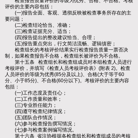
检查报告质量评价的等级为优秀、合格、不合格。考核
评价的主要内容包括：
(一)报告全面、客观、透彻反映被检查事务所存在的主
要问题；
(二)检查结论恰当、准确；
(三)检查证据充分、适当；
(四)报告提出的整改建议恰当、合理；
(五)报告重点突出，行文简洁流畅、逻辑缜密；
检查组长的考核评价结果实行检查报告质量一票否决
制，如果检查报告不合格，检查组长被评价为不合格。
第十五条 检查组长和检查组成员对本组检查人员进行
考核评价，并填写《检查人员考核评价表》(附表 2)。检查
人员评价的等级为优秀(85分及以上)、合格(大于等于60
分、小于85分)、不合格(60分以下)。考核评价的主要内容
包括：
(一)工作态度及责任心；
(二)工作质量和效率；
(三)专业胜任能力；
(四)遵守检查纪律情况；
(五)团队合作情况；
(六)参与检查报告撰写情况；
(七)参与检查案例编写情况。
第十六条 省注协根据各检查组长和检查组成员的考核